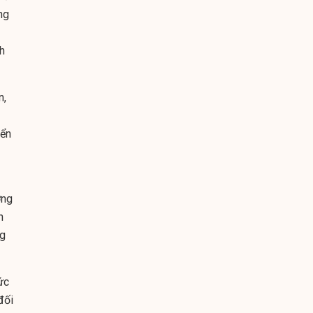
ng
h
n,
yển
ợng
h
ng
ức
đối