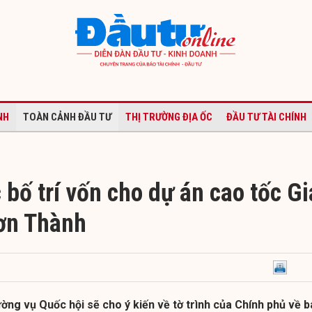
NH
TOÀN CẢNH ĐẦU TƯ
THỊ TRƯỜNG ĐỊA ỐC
ĐẦU TƯ TÀI CHÍNH
 bố trí vốn cho dự án cao tốc Gi
ơn Thành
ờng vụ Quốc hội sẽ cho ý kiến về tờ trình của Chính phủ về 