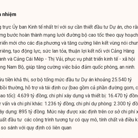
h nhiệm
trực Ủy ban Kinh tế nhất trí với sự cần thiết đầu tư Dự án, cho r
ừng bước hoàn thành mạng lưới đường bộ cao tốc theo quy hoạch
triển mới cho các địa phương và tăng cường liên kết vùng nói chu
 riêng, tạo động lực, sức lan tỏa, thuận lợi kết nối với Cảng Hàng
h và Cảng Cái Mép - Thị Vải, phục vụ phát triển kinh tế - xã hội
ng Nam Bộ, giúp tăng cường việc bảo đảm quốc phòng, an ninh.
u tiền khả thi, sơ bộ tổng mức đầu tư Dự án khoảng 25.540 tỷ
í bồi thường, hỗ trợ và tái định cư (bao gồm cả phần đường gom, 
 tốc): 4.639 tỷ đồng; chi phí xây dựng và thiết bị: 16.470 tỷ đồn
ư vấn và chi phí khác: 1.236 tỷ đồng; chi phí dự phòng: 2.300 tỷ đồ
 xây dựng: 895 tỷ đồng. Mức này được xác định trên cơ sở chi phí 
ất đầu tư các công trình tương tự có quy mô, tính chất và điều k
 so sánh với quy định có liên quan