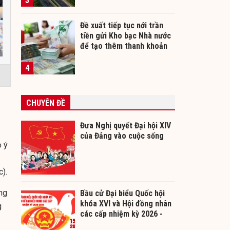
3
Đề xuất tiếp tục nới trần
tiền gửi Kho bạc Nhà nước
để tạo thêm thanh khoản
cho ngân hàng
4
CHUYÊN ĐỀ
Đưa Nghị quyết Đại hội XIV
của Đảng vào cuộc sống
o ý
).
ng
Bầu cử Đại biểu Quốc hội
khóa XVI và Hội đồng nhân
g
các cấp nhiệm kỳ 2026 -
2031