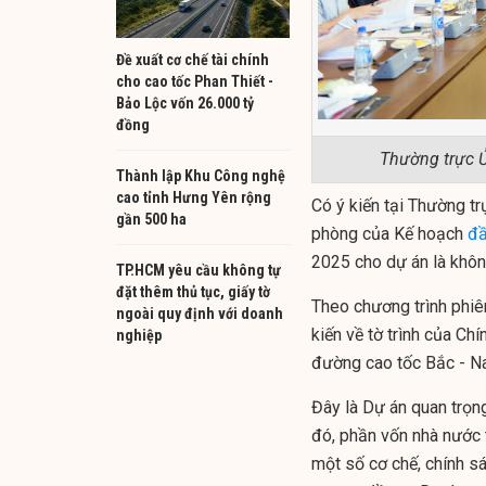
Đề xuất cơ chế tài chính
cho cao tốc Phan Thiết -
Bảo Lộc vốn 26.000 tỷ
đồng
Thường trực 
Thành lập Khu Công nghệ
cao tỉnh Hưng Yên rộng
Có ý kiến tại Thường tr
gần 500 ha
phòng của Kế hoạch
đầ
2025 cho dự án là không
TP.HCM yêu cầu không tự
đặt thêm thủ tục, giấy tờ
Theo chương trình phiê
ngoài quy định với doanh
kiến về tờ trình của Ch
nghiệp
đường cao tốc Bắc - N
Đây là Dự án quan trọn
đó, phần vốn nhà nước 
một số cơ chế, chính sá