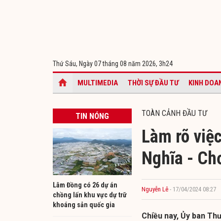
Thứ Sáu, Ngày 07 tháng 08 năm 2026,
3h24
MULTIMEDIA
THỜI SỰ ĐẦU TƯ
KINH DOA
TOÀN CẢNH ĐẦU TƯ
TIN NÓNG
Làm rõ việc
Nghĩa - Ch
Lâm Đồng có 26 dự án
Nguyễn Lê
- 17/04/2024 08:27
chồng lấn khu vực dự trữ
khoáng sản quốc gia
Chiều nay, Ủy ban Thư