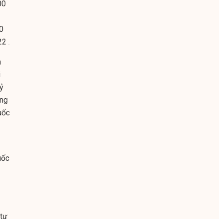
00
0
2 .
n
i
ỷ
ung
uốc
uốc
 tư