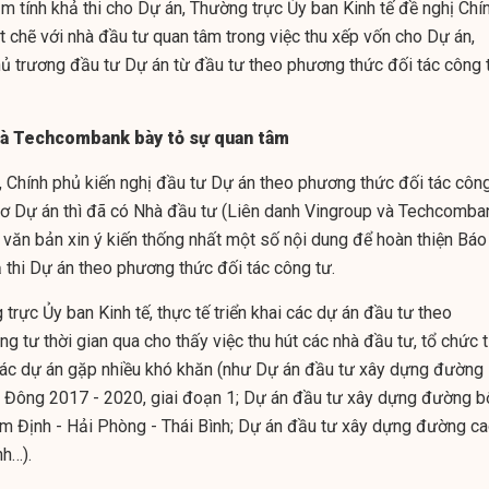
m tính khả thi cho Dự án, Thường trực Ủy ban Kinh tế đề nghị Chí
t chẽ với nhà đầu tư quan tâm trong việc thu xếp vốn cho Dự án,
chủ trương đầu tư Dự án từ đầu tư theo phương thức đối tác công 
và Techcombank bày tỏ sự quan tâm
 Chính phủ kiến nghị đầu tư Dự án theo phương thức đối tác côn
 sơ Dự án thì đã có Nhà đầu tư (Liên danh Vingroup và Techcomba
 văn bản xin ý kiến thống nhất một số nội dung để hoàn thiện Báo
 thi Dự án theo phương thức đối tác công tư.
trực Ủy ban Kinh tế, thực tế triển khai các dự án đầu tư theo
g tư thời gian qua cho thấy việc thu hút các nhà đầu tư, tổ chức t
các dự án gặp nhiều khó khăn (như Dự án đầu tư xây dựng đường
a Đông 2017 - 2020, giai đoạn 1; Dự án đầu tư xây dựng đường b
am Định - Hải Phòng - Thái Bình; Dự án đầu tư xây dựng đường c
nh…).