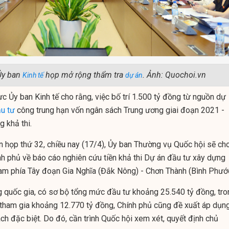
Ủy ban
họp mở rộng thẩm tra
. Ảnh: Quochoi.vn
Kinh tế
dự án
ực Ủy ban Kinh tế cho rằng, việc bố trí 1.500 tỷ đồng từ nguồn dự
u tư
công trung hạn vốn ngân sách Trung ương giai đoạn 2021 -
 khả thi.
n họp thứ 32, chiều nay (17/4), Ủy ban Thường vụ Quốc hội sẽ ch
ính phủ về báo cáo nghiên cứu tiền khả thi Dự án đầu tư xây dựng
am phía Tây đoạn Gia Nghĩa (Đắk Nông) - Chơn Thành (Bình Phước
g quốc gia, có sơ bộ tổng mức đầu tư khoảng 25.540 tỷ đồng, tro
tham gia khoảng 12.770 tỷ đồng, Chính phủ cũng đề xuất áp dụn
ch đặc biệt. Do đó, cần trình Quốc hội xem xét, quyết định chủ