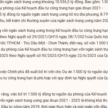
vốn ngân sách trung ương khoảng 10.536,5 tỷ đồng. Bao gồm: 1.5
ự phòng của Kế hoạch đầu tư công trung hạn giai đoạn 2021 -
,5 tỷ đồng từ nguồn
ngân sách trung ương
hỗ trợ địa phương; 8.77
hu, tiết kiệm chi thường xuyên của
ngân sách trung ương
năm 202
ng vốn
ngân sách trung ương
trong Kế hoạch đầu tư công trung hạ
 theo Nghị quyết số 29/2021/QH15 ngày 28/7/2021của Quốc hộ
 tốc TP.HCM - Thủ Dầu Một - Chơn Thành; đến nay, số vốn 1.500 t
dự phòng của Kế hoạch đầu tư công trung hạn vốn
ngân sách tr
- 2025 theo Nghị quyết số 93/2023/QH15 ngày 22/6/2023 của Q
việc Chính phủ đề xuất bố trí vốn cho Dự án 1.500 tỷ từ nguồn dự
 tư công trung hạn là phù hợp với quy định tại Nghị quyết của Q
o rằng, việc bố trí 1.500 tỷ đồng từ nguồn dự phòng của Kế hoạch
 vốn
ngân sách trung ương
giai đoạn 2021 - 2025 là không khả thi.
 Đầu tư công năm 2019, thời gian thực hiện và giải ngân vốn đầu