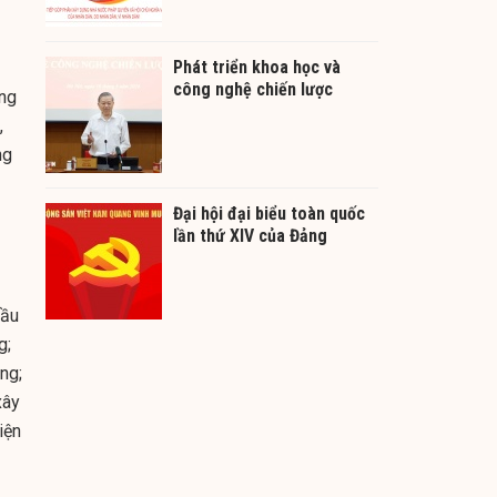
Phát triển khoa học và
công nghệ chiến lược
ằng
,
ng
Đại hội đại biểu toàn quốc
lần thứ XIV của Đảng
cầu
g;
ng;
xây
iện