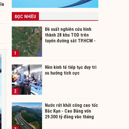
ĩa
ĐỌC NHIỀU
Đề xuất nghiên cứu hình
thành 28 khu TOD trên
tuyến đường sắt TP.HCM -
Cần Thơ
1
Nền kinh tế tiếp tục duy trì
xu hướng tích cực
2
Nước rút khởi công cao tốc
Bắc Kạn - Cao Bằng vốn
29.300 tỷ đồng vào tháng
12/2026