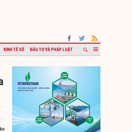
KINH TẾ SỐ
ĐẦU TƯ VÀ PHÁP LUẬT
a
báo