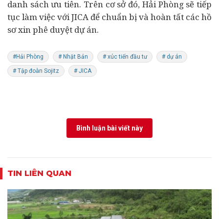
danh sách ưu tiên. Trên cơ sở đó, Hải Phòng sẽ tiếp
tục làm việc với JICA để chuẩn bị và hoàn tất các hồ
sơ xin phê duyệt dự án.
#Hải Phòng
# Nhật Bản
# xúc tiến đầu tư
# dự án
# Tập đoàn Sojitz
# JICA
Bình luận bài viết này
TIN LIÊN QUAN