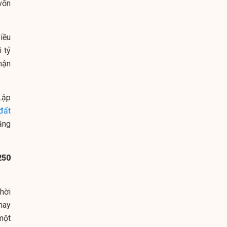
vốn
iều
 tỷ
hận
Lập
đất
ầng
250
hời
hay
một