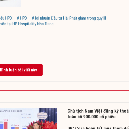
iếu HPX
# HPX
# lợi nhuận Đầu tư Hải Phát giảm trong quý III
vốn tại HP Hospitality Nha Trang
Bình luận bài viết này
Chủ tịch Nam Việt đăng ký thoá
toàn bộ 900.000 cổ phiếu
DIC Corp hoàn tất mua thêm để