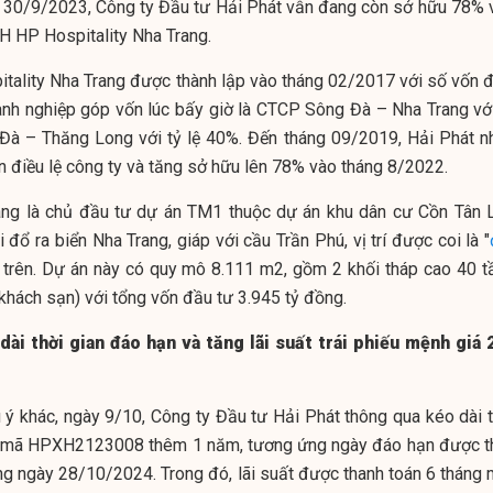
ểm 30/9/2023, Công ty Đầu tư Hải Phát vẫn đang còn sở hữu 78% 
HH HP Hospitality Nha Trang.
itality Nha Trang được thành lập vào tháng 02/2017 với số vốn đ
anh nghiệp góp vốn lúc bấy giờ là CTCP Sông Đà – Nha Trang với
à – Thăng Long với tỷ lệ 40%. Đến tháng 09/2019, Hải Phát n
điều lệ công ty và tăng sở hữu lên 78% vào tháng 8/2022.
ang là chủ đầu tư dự án TM1 thuộc dự án khu dân cư Cồn Tân 
ổ ra biển Nha Trang, giáp với cầu Trần Phú, vị trí được coi là "
n trên. Dự án này có quy mô 8.111 m2, gồm 2 khối tháp cao 40 t
khách sạn) với tổng vốn đầu tư 3.945 tỷ đồng.
dài thời gian đáo hạn và tăng lãi suất trái phiếu mệnh giá 
 ý khác, ngày 9/10, Công ty Đầu tư Hải Phát thông qua kéo dài t
ếu mã HPXH2123008 thêm 1 năm, tương ứng ngày đáo hạn được t
g ngày 28/10/2024. Trong đó, lãi suất được thanh toán 6 tháng 