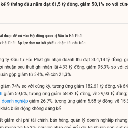
uỹ kế 9 tháng đầu năm đạt 61,5 tỷ đồng, giảm 50,1% so với cùn
át được đề cử vào Hội đồng quản trị Đầu tư Hải Phát
 Hải Phát: Áp lực đảo nợ trái phiếu, chậm tái cấu trúc
ng ty Đầu tư Hải Phát ghi nhận doanh thu đạt 301,14 tỷ đồng, g
ợi nhuận sau thuế ghi nhận lãi 4,33 tỷ đồng, giảm 95,3% so với c
nhuận gộp giảm từ 34%, về còn 21,3%.
p giảm 74% so với cùng kỳ, tương ứng giảm 182,61 tỷ đồng, về 64
nh
giảm 59,6%, tương ứng giảm 58,82 tỷ đồng, về 39,93 tỷ đồng; 
ý
doanh nghiệp
giảm 26,7%, tương ứng giảm 5,58 tỷ đồng, về 15,3
 khác biến động không đáng kể.
t giảm chi phí tài chính, bán hàng, quản lý doanh nghiệp nhưng 
ảm mạnh tới 95,3%, nguyên nhân chủ yếu do lợi nhuận gộp sụt g