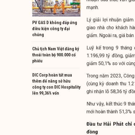
mạnh.
Lý giải lợi nhuận giảm
PV GAS D không đáp ứng
giao nhà cho khách hà
điều kiện công ty đại
chúng
giảm. Ngoài ra, giá b
Luỹ kế trong 9 tháng
Chủ tịch Nam Việt đăng ký
thoái toàn bộ 900.000 cổ
1.196,99 tỷ đồng, giảm
phiếu
giảm 50,1% so với cùng
DIC Corp hoàn tất mua
Trong năm 2023, Công 
thêm để nâng sở hữu
(cùng kỳ doanh thu 1.2
công ty con DIC Hospitality
ghi nhận lỗ 58,36 tỷ đồ
lên 99,36% vốn
Như vậy, kết thúc 9 th
mới hoàn thành 51,3% s
Đầu tư Hải Phát
chỉ 
đồng