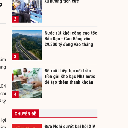
xu hướng tích cực
g
2
Nước rút khởi công cao tốc
Bắc Kạn - Cao Bằng vốn
29.300 tỷ đồng vào tháng
12/2026
3
iảm
ùng
Đề xuất tiếp tục nới trần
tiền gửi Kho bạc Nhà nước
để tạo thêm thanh khoản
,04
cho ngân hàng
chi
4
 tỷ
CHUYÊN ĐỀ
lợi
Đưa Nghị quyết Đại hội XIV
iảm