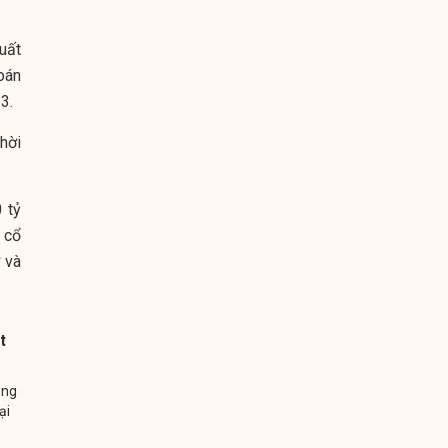
suất
oán
3.
thời
 tỷ
 cổ
 và
t
ông
ại