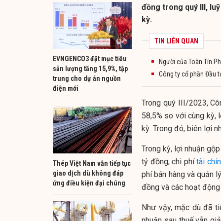
đồng trong quý III, l
kỳ.
TIN LIÊN QUAN
EVNGENCO3 đặt mục tiêu
Người của Toàn Tín Ph
sản lượng tăng 15,9%, tập
Công ty cổ phần Đầu tư
trung cho dự án nguồn
điện mới
Trong quý III/2023, Cô
58,5% so với cùng kỳ, l
kỳ. Trong đó, biên lợi 
Trong kỳ, lợi nhuận gộ
tỷ đồng; chi phí
tài chí
Thép Việt Nam vẫn tiếp tục
giao dịch dù không đáp
phí bán hàng và quản l
ứng điều kiện đại chúng
đồng và các hoạt động
Như vậy, mặc dù đã tiế
nhuận sau thuế vẫn gi