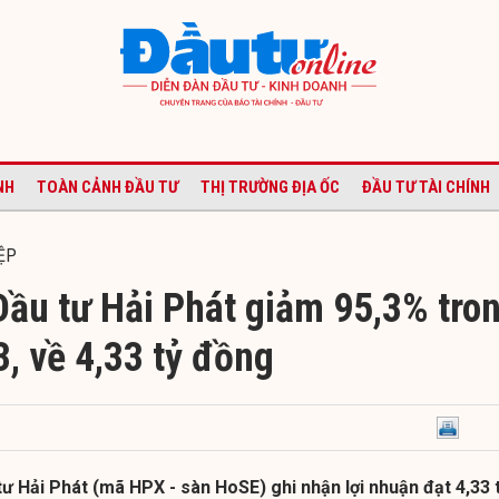
NH
TOÀN CẢNH ĐẦU TƯ
THỊ TRƯỜNG ĐỊA ỐC
ĐẦU TƯ TÀI CHÍNH
ỆP
Đầu tư Hải Phát giảm 95,3% tro
3, về 4,33 tỷ đồng
ư Hải Phát (mã HPX - sàn HoSE) ghi nhận lợi nhuận đạt 4,33 