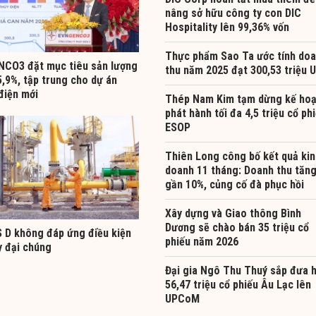
nâng sở hữu công ty con DIC
Hospitality lên 99,36% vốn
Thực phẩm Sao Ta ước tính do
CO3 đặt mục tiêu sản lượng
thu năm 2025 đạt 300,53 triệu 
,9%, tập trung cho dự án
điện mới
Thép Nam Kim tạm dừng kế ho
phát hành tối đa 4,5 triệu cổ ph
ESOP
Thiên Long công bố kết quả kin
doanh 11 tháng: Doanh thu tăn
gần 10%, củng cố đà phục hồi
Xây dựng và Giao thông Bình
Dương sẽ chào bán 35 triệu cổ
 D không đáp ứng điều kiện
phiếu năm 2026
y đại chúng
Đại gia Ngô Thu Thuý sắp đưa 
56,47 triệu cổ phiếu Âu Lạc lên
UPCoM