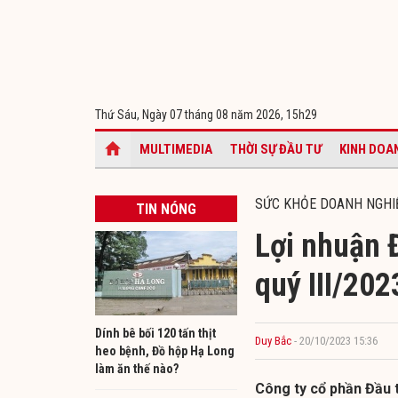
Thứ Sáu, Ngày 07 tháng 08 năm 2026,
15h29
MULTIMEDIA
THỜI SỰ ĐẦU TƯ
KINH DOA
SỨC KHỎE DOANH NGHI
TIN NÓNG
Lợi nhuận 
quý III/202
Dính bê bối 120 tấn thịt
Duy Bắc
- 20/10/2023 15:36
heo bệnh, Đồ hộp Hạ Long
làm ăn thế nào?
Công ty cổ phần Đầu t