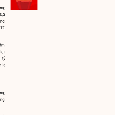
ơng
0,3
ng,
,1%
ăm,
ại,
 tỷ
n là
ợng
ng,