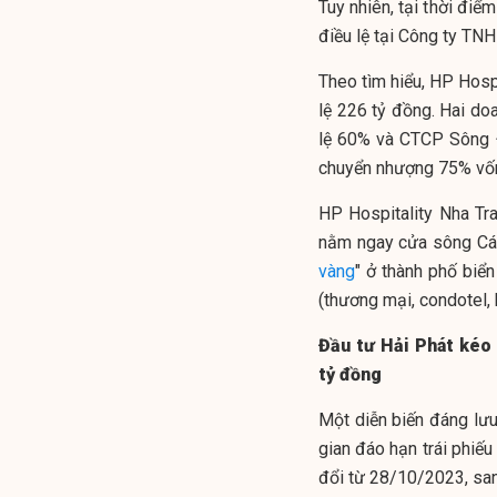
Tuy nhiên, tại thời đi
điều lệ tại Công ty TN
Theo tìm hiểu, HP Hosp
lệ 226 tỷ đồng. Hai do
lệ 60% và CTCP Sông Đ
chuyển nhượng 75% vốn 
HP Hospitality Nha Tr
nằm ngay cửa sông Cái đ
vàng
" ở thành phố biể
(thương mại, condotel, 
Đầu tư Hải Phát kéo 
tỷ đồng
Một diễn biến đáng lưu
gian đáo hạn trái phi
đổi từ 28/10/2023, san