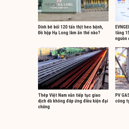
Dính bê bối 120 tấn thịt heo bệnh,
EVNGEN
Đồ hộp Hạ Long làm ăn thế nào?
tăng 15
nguồn 
Thép Việt Nam vẫn tiếp tục giao
PV GAS
dịch dù không đáp ứng điều kiện đại
công t
chúng