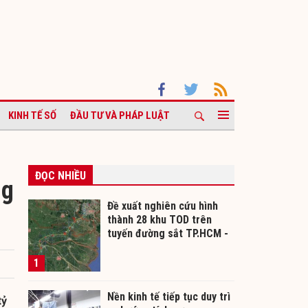
KINH TẾ SỐ
ĐẦU TƯ VÀ PHÁP LUẬT
ĐỌC NHIỀU
ng
Đề xuất nghiên cứu hình
thành 28 khu TOD trên
tuyến đường sắt TP.HCM -
Cần Thơ
1
Nền kinh tế tiếp tục duy trì
tỷ