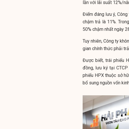
lần với lãi suất 12%/nă
Điểm đáng lưu ý, Công ty
chậm trả là 11%. Trong 
50% chậm nhất ngày 28
Tuy nhiên, Công ty không
gian chính thức phải tr
Được biết, trái phiế
đồng, lưu ký tại CTCP
phiếu HPX thuộc sở hữu
bổ sung nguồn vốn kinh