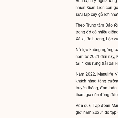
Bên cạnh ý nghĩa tăng
nhiên Xuân Liên còn g
sưu tập cây gỗ lớn nhấ
Theo Trung tâm Bảo tồn 
trong đó có nhiều giố
Xá xị, Re hương, Lộc vừ
Nỗ lực không ngừng xâ
năm từ 2021 đến nay, 
tại 4 khu rừng trải dài
Năm 2022, Manulife Vi
khách hàng tăng cường
truyền thống, đảm bảo v
tham gia của đông đảo
Vừa qua, Tập đoàn Manu
giới năm 2023” do tạp