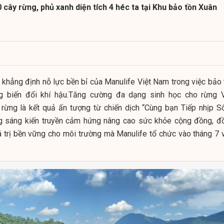
 cây rừng, phủ xanh diện tích 4 héc ta tại Khu bảo tồn Xuân
 khẳng định nỗ lực bền bỉ của Manulife Việt Nam trong việc bảo 
ng biến đổi khí hậu.Tăng cường đa dạng sinh học cho rừng V
ừng là kết quả ấn tượng từ chiến dịch “Cùng bạn Tiếp nhịp S
ng sáng kiến truyền cảm hứng nâng cao sức khỏe cộng đồng, đ
á trị bền vững cho môi trường mà Manulife tổ chức vào tháng 7 