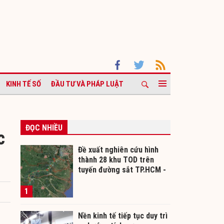
KINH TẾ SỐ
ĐẦU TƯ VÀ PHÁP LUẬT
ĐỌC NHIỀU
c
Đề xuất nghiên cứu hình
thành 28 khu TOD trên
tuyến đường sắt TP.HCM -
Cần Thơ
1
Nền kinh tế tiếp tục duy trì