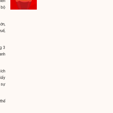
iên
 bộ
ớn,
uế,
g 3
anh
ích
iấy
 sự
thế