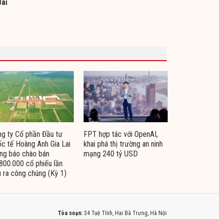
Bãi
g ty Cổ phần Đầu tư
FPT hợp tác với OpenAI,
c tế Hoàng Anh Gia Lai
khai phá thị trường an ninh
ng báo chào bán
mạng 240 tỷ USD
800.000 cổ phiếu lần
 ra công chúng (Kỳ 1)
Tòa soạn:
34 Tuệ Tĩnh, Hai Bà Trưng, Hà Nội