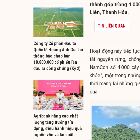
thành góp trồng 4.000
Liên, Thanh Hóa.
TIN LIÊN QUAN
Công ty Cổ phần Đầu tư
Quốc tế Hoàng Anh Gia Lai
Hoạt động này tiếp tục
thông báo chào bán
tài nguyên rừng, chố
18.800.000 cổ phiếu lần
NamCon số 4.000 cây r
đầu ra công chúng (Kỳ 2)
khỏe”, một trong nhữ
thời mang lại những gi
qua.
Agribank nâng cao chất
lượng tăng trưởng tín
dụng, điều hành hiệu quả
nguồn vốn và lãi suất