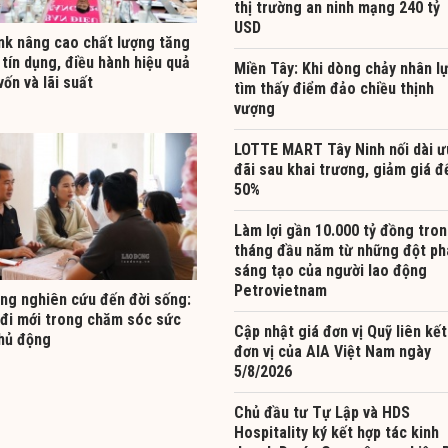
thị trường an ninh mạng 240 tỷ
USD
nk nâng cao chất lượng tăng
tín dụng, điều hành hiệu quả
Miền Tây: Khi dòng chảy nhân l
ốn và lãi suất
tìm thấy điểm đảo chiều thịnh
vượng
LOTTE MART Tây Ninh nối dài ư
đãi sau khai trương, giảm giá đ
50%
Làm lợi gần 10.000 tỷ đồng tron
tháng đầu năm từ những đột ph
sáng tạo của người lao động
Petrovietnam
ng nghiên cứu đến đời sống:
đi mới trong chăm sóc sức
Cập nhật giá đơn vị Quỹ liên kết
hủ động
đơn vị của AIA Việt Nam ngày
5/8/2026
Chủ đầu tư Tự Lập và HDS
Hospitality ký kết hợp tác kinh