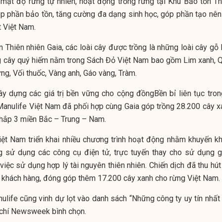
 mật độ rừng tự nhiên, hoạt động trồng rừng tại Khu Bảo tồn Th
óp phần bảo tồn, tăng cường đa dạng sinh học, góp phần tạo nên
t Việt Nam.
Thiên nhiên Gaia, các loài cây được trồng là những loài cây gỗ l
ng cây quý hiếm nằm trong Sách Đỏ Việt Nam bao gồm Lim xanh, Q
ng, Vối thuốc, Vàng anh, Gáo vàng, Tràm.
y dựng các giá trị bền vững cho cộng đồngBền bỉ liên tục tron
Manulife Việt Nam đã phối hợp cùng Gaia góp trồng 28.200 cây x
 khắp 3 miền Bắc – Trung – Nam.
ệt Nam triển khai nhiều chương trình hoạt động nhằm khuyến kh
 sử dụng các công cụ điện tử, trực tuyến thay cho sử dụng g
iệc sử dụng hợp lý tài nguyên thiên nhiên. Chiến dịch đã thu hút
 khách hàng, đóng góp thêm 17.200 cây xanh cho rừng Việt Nam.
life cũng vinh dự lọt vào danh sách “Những công ty uy tín nhất 
 chí Newsweek bình chọn.