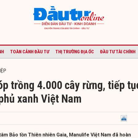
NH
TOÀN CẢNH ĐẦU TƯ
THỊ TRƯỜNG ĐỊA ỐC
ĐẦU TƯ TÀI CHÍNH
IỆP
p trồng 4.000 cây rừng, tiếp tụ
 phủ xanh Việt Nam
tâm Bảo tồn Thiên nhiên Gaia, Manulife Việt Nam đã hoàn