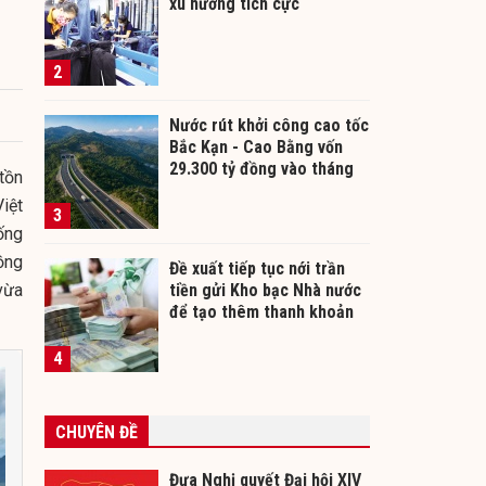
xu hướng tích cực
2
Nước rút khởi công cao tốc
Bắc Kạn - Cao Bằng vốn
29.300 tỷ đồng vào tháng
tồn
12/2026
iệt
3
ống
ồng
Đề xuất tiếp tục nới trần
vừa
tiền gửi Kho bạc Nhà nước
để tạo thêm thanh khoản
cho ngân hàng
4
CHUYÊN ĐỀ
Đưa Nghị quyết Đại hội XIV