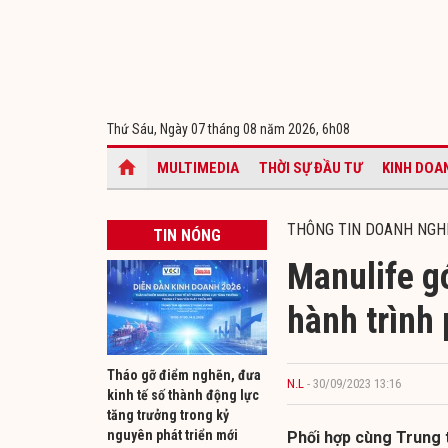
Thứ Sáu, Ngày 07 tháng 08 năm 2026,
6h08
MULTIMEDIA
THỜI SỰ ĐẦU TƯ
KINH DOA
THÔNG TIN DOANH NGH
TIN NÓNG
Manulife gó
hành trình
Tháo gỡ điểm nghẽn, đưa
N.L
- 30/09/2023 13:16
kinh tế số thành động lực
tăng trưởng trong kỷ
nguyên phát triển mới
Phối hợp cùng Trung 