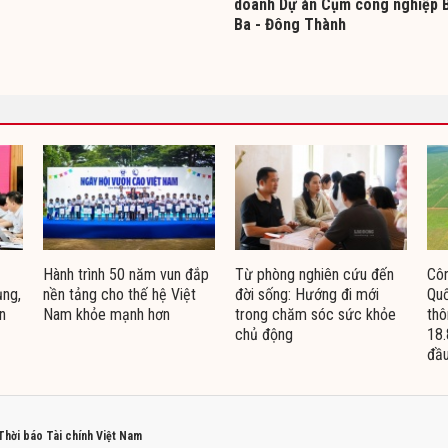
doanh Dự án Cụm công nghiệp 
Ba - Đông Thành
Hành trình 50 năm vun đắp
Từ phòng nghiên cứu đến
Côn
ụng,
nền tảng cho thế hệ Việt
đời sống: Hướng đi mới
Quố
n
Nam khỏe mạnh hơn
trong chăm sóc sức khỏe
thô
chủ động
18.
đầu
 Thời báo Tài chính Việt Nam