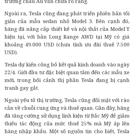
trường châu Âu vẫn chưa rõ ràng.
Ngoài ra, Tesla cũng đang phát triển phiên bản tối
giản của mẫu sedan nhỏ Model 3. Bên cạnh đó,
hãng đã nâng cấp thiết kế và nội thất của Model Y
hiện tại, với bản Long Range AWD tại Mỹ có giá
khoảng 49.000 USD (chưa tính ưu đãi thuế 7.500
USD).
Tesla dự kiến công bố kết quả kinh doanh vào ngày
22/4. Giới
đầu tư
đặc biệt quan tâm đến các mẫu xe
mới, trong bối cảnh thị phần Tesla đang bị cạnh
tranh gay gắt.
Ngoài yếu tố thị trường, Tesla cũng đối mặt với rào
cản về chuỗi cung ứng và thuế quan. Gần đây, hãng
đã tăng cường sử dụng linh kiện từ Bắc Mỹ để giảm
thiểu tác động của mức thuế 25% mà Mỹ áp lên
hàng nhập khẩu. Một số nguồn tin cho biết, Tesla