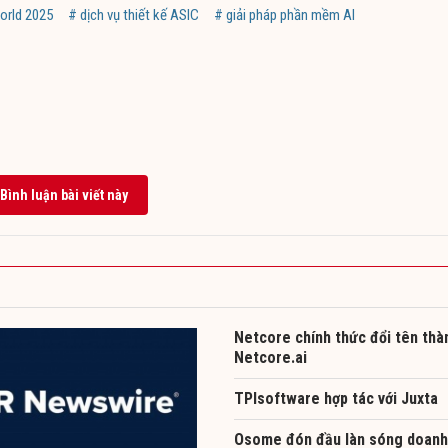
orld 2025
# dịch vụ thiết kế ASIC
# giải pháp phần mềm AI
Bình luận bài viết này
Netcore chính thức đổi tên thà
Netcore.ai
TPIsoftware hợp tác với Juxta
Osome đón đầu làn sóng doanh