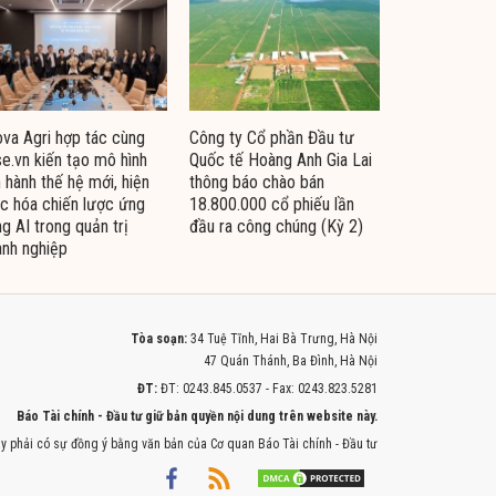
va Agri hợp tác cùng
Công ty Cổ phần Đầu tư
e.vn kiến tạo mô hình
Quốc tế Hoàng Anh Gia Lai
 hành thế hệ mới, hiện
thông báo chào bán
c hóa chiến lược ứng
18.800.000 cổ phiếu lần
g AI trong quản trị
đầu ra công chúng (Kỳ 2)
nh nghiệp
Tòa soạn:
34 Tuệ Tĩnh, Hai Bà Trưng, Hà Nội
47 Quán Thánh, Ba Đình, Hà Nội
ĐT:
ĐT: 0243.845.0537 - Fax: 0243.823.5281
Báo Tài chính - Đầu tư giữ bản quyền nội dung trên website này.
y phải có sự đồng ý bằng văn bản của Cơ quan Báo Tài chính - Đầu tư