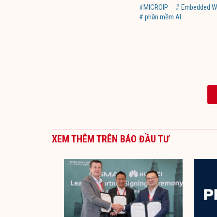
#MICROIP
# Embedded W
# phần mềm AI
XEM THÊM TRÊN BÁO ĐẦU TƯ