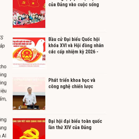
của Đảng vào cuộc sống
TS
Bầu cử Đại biểu Quốc hội
khóa XVI và Hội đồng nhân
hắp
các cấp nhiệm kỳ 2026 -
2031
cho
ông
Phát triển khoa học và
ồng
công nghệ chiến lược
iệu
ẩm,
ứng
Đại hội đại biểu toàn quốc
lần thứ XIV của Đảng
ung
 AI