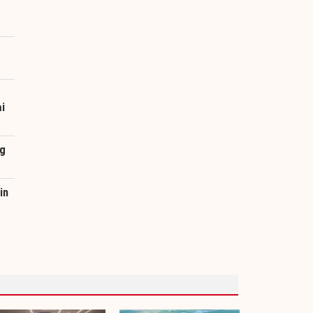
g
i
ng
in