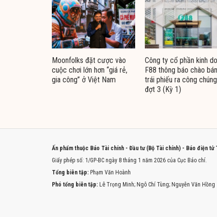
Moonfolks đặt cược vào
Công ty cổ phần kinh d
cuộc chơi lớn hơn “giá rẻ,
F88 thông báo chào bá
gia công” ở Việt Nam
trái phiếu ra công chúng
đợt 3 (Kỳ 1)
Ấn phẩm thuộc Báo Tài chính - Đầu tư (Bộ Tài chính) - Báo điện tử
Giấy phép số: 1/GP-BC ngày 8 tháng 1 năm 2026 của Cục Báo chí.
Tổng biên tập:
Phạm Văn Hoành
Phó tổng biên tập:
Lê Trọng Minh; Ngô Chí Tùng; Nguyễn Văn Hồng