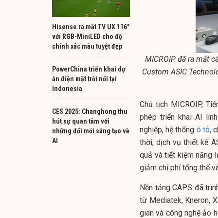
Hisense ra mắt TV UX 116"
với RGB-MiniLED cho độ
chính xác màu tuyệt đẹp
MICROIP đã ra mắt cá
PowerChina triển khai dự
Custom ASIC Technolog
án điện mặt trời nổi tại
Indonesia
Chủ tịch MICROIP, Tiế
CES 2025: Changhong thu
phép triển khai AI li
hút sự quan tâm với
nghiệp, hệ thống
ô tô
, 
những đổi mới sáng tạo về
AI
thời, dịch vụ thiết kế 
quả và tiết kiệm năng 
giảm chi phí tổng thể và
Nền tảng CAPS đã trìn
từ Mediatek, Kneron, 
gian và công nghệ ảo h