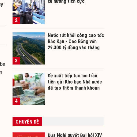
xu hướng tích cực
ùy
2
Nước rút khởi công cao tốc
Bắc Kạn - Cao Bằng vốn
29.300 tỷ đồng vào tháng
12/2026
3
 ba
m
Đề xuất tiếp tục nới trần
tiền gửi Kho bạc Nhà nước
để tạo thêm thanh khoản
cho ngân hàng
4
CHUYÊN ĐỀ
Đưa Nghị quyết Đại hội XIV