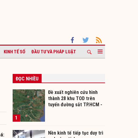
KINH TẾ SỐ
ĐẦU TƯ VÀ PHÁP LUẬT
ĐỌC NHIỀU
Đề xuất nghiên cứu hình
thành 28 khu TOD trên
tuyến đường sắt TP.HCM -
Cần Thơ
1
Nền kinh tế tiếp tục duy trì
á: