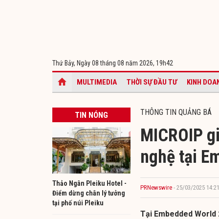
Thứ Bảy, Ngày 08 tháng 08 năm 2026,
19h42
MULTIMEDIA
THỜI SỰ ĐẦU TƯ
KINH DOA
THÔNG TIN QUẢNG BÁ
TIN NÓNG
MICROIP gi
nghệ tại E
Thảo Ngân Pleiku Hotel -
PRNewswire
- 25/03/2025 14:2
Điểm dừng chân lý tưởng
tại phố núi Pleiku
Tại Embedded World 20