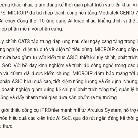
cứng khác nhau, giảm đáng kể thời gian phát triển và triển khai. Ví
S, MICROIP đã tích hợp thành công nền tảng Mediatek GENIO 7
I chạy đồng thời 10 ứng dụng AI khác nhau, khẳng định vị thế 
h hợp phần mềm với phần cứng.
tùy chỉnh CATS tập trung đáp ứng nhu cầu ngày càng tăng trong l
ông nghiệp, điện tử ô tô và điện tử tiêu dùng. MICROIP cung cấp 
t cửa bao gồm tư vấn kiến trúc ASIC, thiết kế tùy chỉnh, phát triể
p SoC. Với bề dày kinh nghiệm và trình độ công nghệ trong các 
28nm và 40nm đã được kiểm chứng, MICROIP đảm bảo mang tới 
pháp ASIC hiệu quả cao, tiết kiệm năng lượng và ổn định. Những
doanh nghiệp giảm đáng kể chi phí phát triển tổng thể, quản lý h
năng và đẩy nhanh thời gian đưa sản phẩm ra thị trường.
giới thiệu công cụ iPROfiler mạnh mẽ từ Arculus System, hỗ trợ 
 hóa hiệu quả các kiến trúc AI SoC, qua đó rút ngắn đáng kể thời 
c thực.