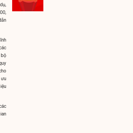
 dụ,
00,
dẫn
ĩnh
các
n bộ
quy
cho
 ưu
iệu
các
gian