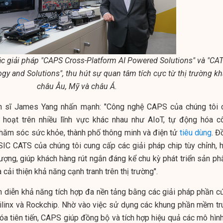
c giải pháp "CAPS Cross-Platform AI Powered Solutions" và "CA
y and Solutions", thu hút sự quan tâm tích cực từ thị trường k
châu Âu, Mỹ và châu Á.
n sĩ
James Yang
nhấn mạnh: "Công nghệ CAPS của chúng tôi 
nh hoạt trên nhiều lĩnh vực khác nhau như AIoT, tự động hóa c
chăm sóc sức khỏe, thành phố thông minh và điện tử
tiêu dùng
. Đ
ASIC CATS của chúng tôi cung cấp các giải pháp chip tùy chỉnh, h
lượng, giúp khách hàng rút ngắn đáng kể chu kỳ phát triển sản ph
 cải thiện khả năng cạnh tranh trên thị trường".
h diễn khả năng tích hợp đa nền tảng bằng các giải pháp phần c
Xilinx và Rockchip. Nhờ vào việc sử dụng các khung phần mềm tr
óa tiên tiến, CAPS giúp đồng bộ và tích hợp hiệu quả các mô hình