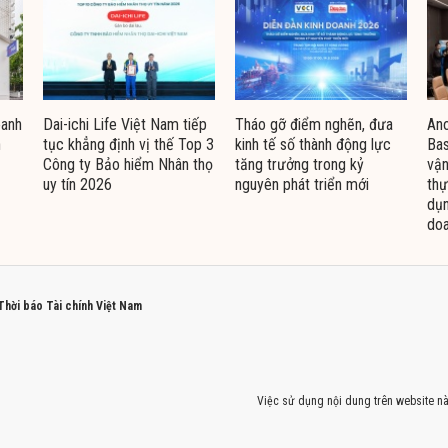
oanh
Dai-ichi Life Việt Nam tiếp
Tháo gỡ điểm nghẽn, đưa
Ano
n
tục khẳng định vị thế Top 3
kinh tế số thành động lực
Bas
Công ty Bảo hiểm Nhân thọ
tăng trưởng trong kỷ
vận
uy tín 2026
nguyên phát triển mới
thự
dụn
doa
 Thời báo Tài chính Việt Nam
Việc sử dụng nội dung trên website nà