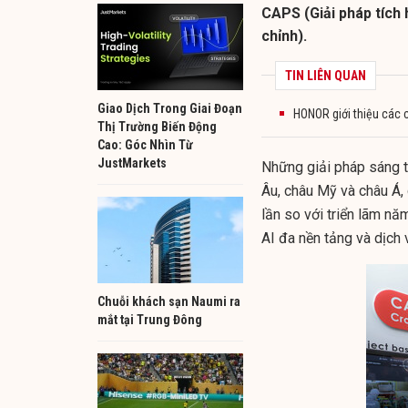
CAPS (Giải pháp tích 
chỉnh).
TIN LIÊN QUAN
Giao Dịch Trong Giai Đoạn
HONOR giới thiệu các 
Thị Trường Biến Động
Cao: Góc Nhìn Từ
JustMarkets
Những giải pháp sáng t
Âu, châu Mỹ và châu Á, 
lần so với triển lãm nă
AI đa nền tảng và dịch 
Chuỗi khách sạn Naumi ra
mắt tại Trung Đông