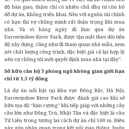
độ bàn giao, thậm chí có nhiều chủ đầu tư còn bỏ
dở dự án, không triển khai. Nên với nguồn
tài chính
có hạn thì vợ chồng mình rất thận trọng khi mua
nhà. Và vì hàng ngày đi làm qua dự án
Eurowindow River Park, được tận mắt theo dõi tiến
độ xây dựng, cũng như đi tham quan nhà mẫu, xem
xét chất lượng công trình, đặc biệt giá cả lại hợp lý
nên vợ chồng tôi mới quyết định mua nhà tại đây”.
Sở hữu căn hộ 3 phòng ngủ không gian giới hạn
chỉ từ 1,5 tỷ đồng
Là dự án nổi bật tại khu vực Đông Bắc, Hà Nội,
Eurowindow River Park được đánh giá cao khi sở
hữu tọa độ “kim cương” khi tiếp giáp với những cây
cầu lớn như Đông Trù, Nhật Tân và đặc biệt là cầu
Tứ Liên trong tương lai cách dự án chỉ 500 m. Điều
này góp phần quan trọng kết nối giao thông, buôn