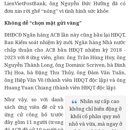
LienVietPostBank, ông Nguyễn Đức Hưởng đã có
đơn xin rời ghế “nóng” vì tình hình sức khỏe.
Không dễ “chọn mặt gửi vàng”
ĐHĐCĐ Ngân hàng ACB lần này cũng bầu lại HĐQT,
Ban Kiểm soát nhiệm kỳ mới. Ngân hàng Nhà nước
chấp thuận cho ACB bầu HĐQT nhiệm kỳ 2018 -
2023 với 8 ứng viên, gồm: ông Trần Hùng Huy, ông
Nguyễn Thành Long, ông Dominic Scriven, bà Đinh
Thị Hoa, bà Đặng Thu Thủy, ông Đàm Văn Tuấn,
ông Hiệp Văn Võ (thành viên HĐQT độc lập) và ông
Huang Yuan Chiang (thành viên HĐQT độc lập).
Như vậy, so với danh
Nhân sự cấp cao
sách ứng viên đề cử và
không chỉ biến động ở
ứng cử công bố trước
khối cổ phần quy mô
đây gồm 11 người (trong
nhỏ và vừa, mà ngay ở
đó ACB đề cử 10 người và