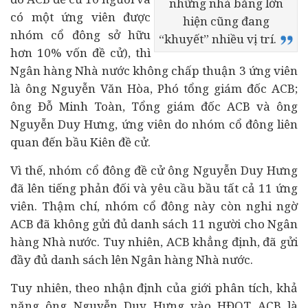
những nhà băng lớn
có một ứng viên được
hiện cũng đang
nhóm cổ đông sở hữu
“khuyết” nhiều vị trí.
hơn 10% vốn đề cử), thì
Ngân hàng Nhà nước không chấp thuận 3 ứng viên
là ông Nguyễn Văn Hòa, Phó tổng giám đốc ACB;
ông Đỗ Minh Toàn, Tổng giám đốc ACB và ông
Nguyễn Duy Hưng, ứng viên do nhóm cổ đông liên
quan đến bầu Kiên đề cử.
Vì thế, nhóm cổ đông đề cử ông Nguyễn Duy Hưng
đã lên tiếng phản đối và yêu cầu bầu tất cả 11 ứng
viên. Thậm chí, nhóm cổ đông này còn nghi ngờ
ACB đã không gửi đủ danh sách 11 người cho Ngân
hàng Nhà nước. Tuy nhiên, ACB khẳng định, đã gửi
đầy đủ danh sách lên Ngân hàng Nhà nước.
Tuy nhiên, theo nhận định của giới phân tích, khả
năng ông Nguyễn Duy Hưng vào HĐQT ACB là