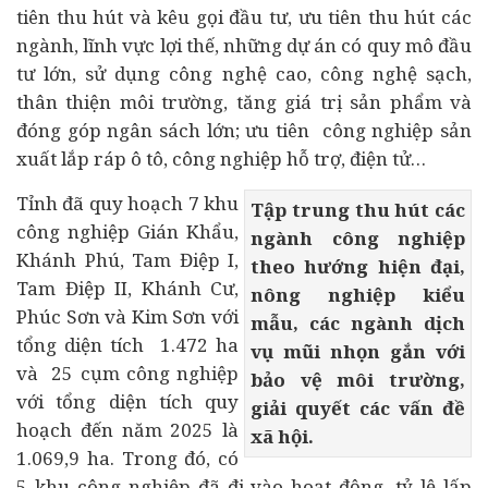
tiên thu hút và kêu gọi đầu tư, ưu tiên thu hút các
ngành, lĩnh vực lợi thế, những dự án có quy mô đầu
tư lớn, sử dụng công nghệ cao, công nghệ sạch,
thân thiện môi trường, tăng giá trị sản phẩm và
đóng góp ngân sách lớn; ưu tiên công nghiệp sản
xuất lắp ráp
ô tô
, công nghiệp hỗ trợ, điện tử…
Tỉnh đã quy hoạch 7 khu
Tập trung thu hút các
công nghiệp Gián Khẩu,
ngành công nghiệp
Khánh Phú, Tam Điệp I,
theo hướng hiện đại,
Tam Điệp II, Khánh Cư,
nông nghiệp kiểu
Phúc Sơn và Kim Sơn với
mẫu, các ngành dịch
tổng diện tích 1.472 ha
vụ mũi nhọn gắn với
và 25 cụm công nghiệp
bảo vệ môi trường,
với tổng diện tích quy
giải quyết các vấn đề
hoạch đến năm 2025 là
xã hội.
1.069,9 ha. Trong đó, có
5 khu công nghiệp đã đi vào hoạt động, tỷ lệ lấp