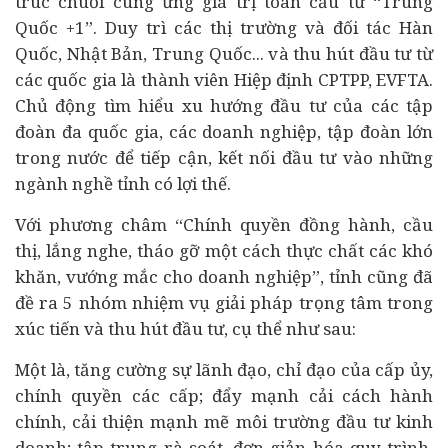
trúc chuỗi cung ứng giá trị toàn cầu từ “Trung
Quốc +1”. Duy trì các thị trường và đối tác Hàn
Quốc, Nhật Bản, Trung Quốc... và thu hút đầu tư từ
các quốc gia là thành viên Hiệp định CPTPP, EVFTA.
Chủ động tìm hiểu xu hướng đầu tư của các tập
đoàn đa quốc gia, các doanh nghiệp, tập đoàn lớn
trong nước để tiếp cận, kết nối đầu tư vào những
ngành nghề tỉnh có lợi thế.
Với phương châm “Chính quyền đồng hành, cầu
thị, lắng nghe, tháo gỡ một cách thực chất các khó
khăn, vướng mắc cho doanh nghiệp”, tỉnh cũng đã
đề ra 5 nhóm nhiệm vụ giải pháp trọng tâm trong
xúc tiến và thu hút đầu tư, cụ thể như sau:
Một là, tăng cường sự lãnh đạo, chỉ đạo của cấp ủy,
chính quyền các cấp; đẩy mạnh cải cách hành
chính, cải thiện mạnh mẽ môi trường đầu tư kinh
doanh; tập trung rà soát, đơn giản hóa quy trình,