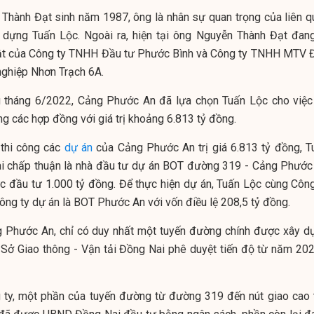
 Thành Đạt sinh năm 1987, ông là nhân sự quan trọng của liên q
dựng Tuấn Lộc. Ngoài ra, hiện tại ông Nguyễn Thành Đạt đang
uật của Công ty TNHH Đầu tư Phước Bình và Công ty TNHH MTV 
nghiệp Nhơn Trạch 6A.
g tháng 6/2022, Cảng Phước An đã lựa chọn Tuấn Lộc cho việc 
 các hợp đồng với giá trị khoảng 6.813 tỷ đồng.
thi công các
dự án
của Cảng Phước An trị giá 6.813 tỷ đồng, T
i chấp thuận là nhà đầu tư dự án BOT đường 319 - Cảng Phước
c đầu tư 1.000 tỷ đồng. Để thực hiện dự án, Tuấn Lộc cùng Công
công ty dự án là BOT Phước An với vốn điều lệ 208,5 tỷ đồng.
g Phước An, chỉ có duy nhất một tuyến đường chính được xây d
 Sở Giao thông - Vận tải Đồng Nai phê duyệt tiến độ từ năm 202
 ty, một phần của tuyến đường từ đường 319 đến nút giao cao 