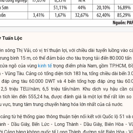
y Tuấn Lộc
ông Thị Vải, có vị trí thuận lợi, với chiều dài tuyến luồng vào 
rung bình 15 m, có thể đảm bảo cho tàu trọng tải đến 80.000 tấn 
à cửa ngõ của vùng
kinh tế
trọng điểm phía Nam, gồm TP.HCM, Đ
 - Vũng Tàu. Cảng có tổng diện tích 183 ha, tổng chiều dài bến 3
er đáp ứng tàu 60.000 DWT và 4 bến tổng hợp đáp ứng tàu 60.
2,5 triệu TEU/năm; 6,5 triệu tấn/năm. Khu dịch vụ hậu cần c
tích lên đến 555,24 ha, được đánh giá là một lợi thế rất lớn so 
u vực, trung tâm trung chuyển hàng hóa lớn nhất của cả nước.
 cảng từ hệ thống giao thông thuận tiện nối kết với Quốc lộ 51 và
nh - Dầu Giây, Bến Lức - Long Thành - Dầu Giây, Biên Hòa - V
với Cảng hàng không quốc tế Long Thành, đường sắt Biên Hòa - V