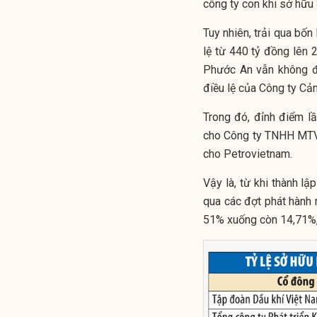
công ty con khi sở hữu
Tuy nhiên, trải qua bốn
lệ từ 440 tỷ đồng lên 
Phước An vẫn không đổ
điều lệ của Công ty Cả
Trong đó, đỉnh điểm lầ
cho Công ty TNHH MTV 
cho Petrovietnam.
Vậy là, từ khi thành l
qua các đợt phát hành r
51% xuống còn 14,71%,