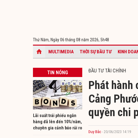
Thứ Năm, Ngày 06 tháng 08 năm 2026,
5h48
MULTIMEDIA
THỜI SỰ ĐẦU TƯ
KINH DOA
ĐẦU TƯ TÀI CHÍNH
TIN NÓNG
Phát hành c
Cảng Phước
quyền chi 
Lãi suất trái phiếu ngân
hàng đã lên đến 10%/năm,
chuyên gia cảnh báo rủi ro
Duy Bắc
- 20/06/2023 14:19