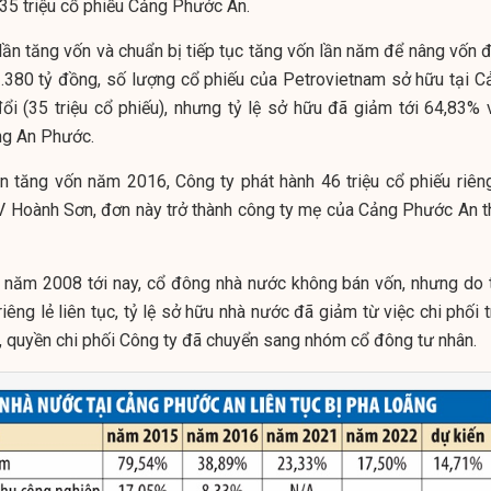
 35 triệu cổ phiếu Cảng Phước An.
 lần tăng vốn và chuẩn bị tiếp tục tăng vốn lần năm để nâng vốn 
2.380 tỷ đồng, số lượng cổ phiếu của Petrovietnam sở hữu tại C
i (35 triệu cổ phiếu), nhưng tỷ lệ sở hữu đã giảm tới 64,83% 
ng An Phước.
n tăng vốn năm 2016, Công ty phát hành 46 triệu cổ phiếu riêng
Hoành Sơn, đơn này trở thành công ty mẹ của Cảng Phước An t
ập năm 2008 tới nay, cổ đông nhà nước không bán vốn, nhưng do t
iêng lẻ liên tục, tỷ lệ sở hữu nhà nước đã giảm từ việc chi phối 
 quyền chi phối Công ty đã chuyển sang nhóm cổ đông tư nhân.