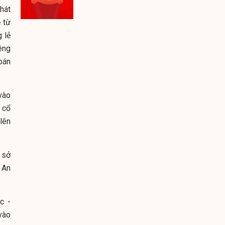
hát
 từ
 lẻ
êng
bán
vào
 cổ
 lên
 sở
 An
c -
vào