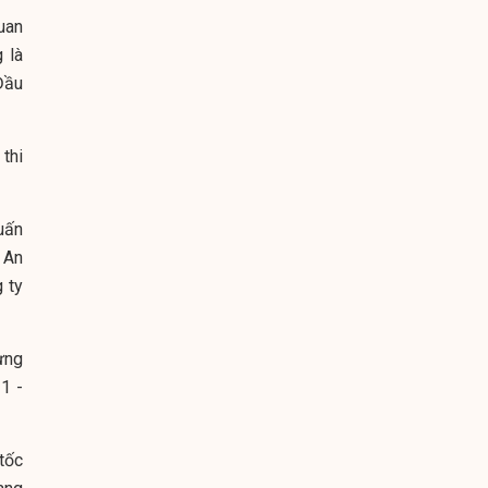
uan
 là
Đầu
thi
uấn
 An
 ty
ựng
1 -
tốc