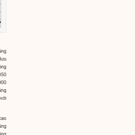
cảng
lưu
ồng
.050
000
ảng
với
 cao
ũng
ũng