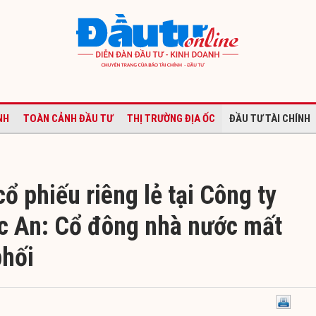
NH
TOÀN CẢNH ĐẦU TƯ
THỊ TRƯỜNG ĐỊA ỐC
ĐẦU TƯ TÀI CHÍNH
ổ phiếu riêng lẻ tại Công ty
 An: Cổ đông nhà nước mất
phối