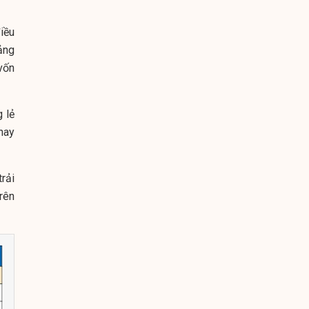
điều
ảng
vốn
 lẻ
hay
rải
trên