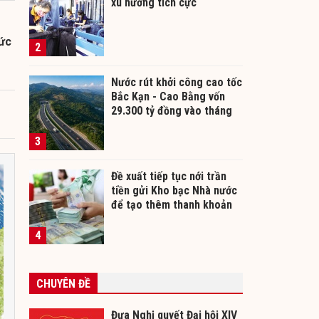
xu hướng tích cực
hức
2
Nước rút khởi công cao tốc
Bắc Kạn - Cao Bằng vốn
29.300 tỷ đồng vào tháng
12/2026
3
Đề xuất tiếp tục nới trần
tiền gửi Kho bạc Nhà nước
để tạo thêm thanh khoản
cho ngân hàng
4
CHUYÊN ĐỀ
Đưa Nghị quyết Đại hội XIV