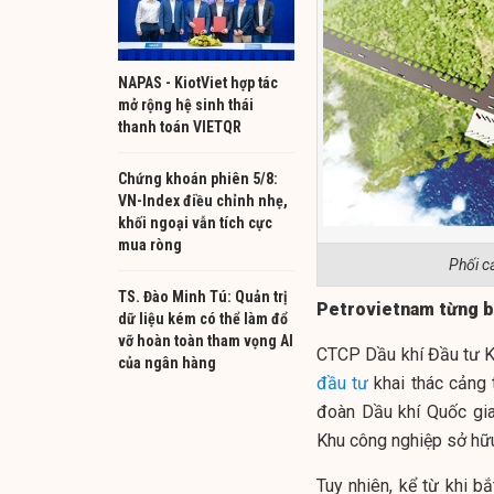
NAPAS - KiotViet hợp tác
mở rộng hệ sinh thái
thanh toán VIETQR
Chứng khoán phiên 5/8:
VN-Index điều chỉnh nhẹ,
khối ngoại vẫn tích cực
mua ròng
Phối c
TS. Đào Minh Tú: Quản trị
Petrovietnam từng b
dữ liệu kém có thể làm đổ
vỡ hoàn toàn tham vọng AI
CTCP Dầu khí Đầu tư K
của ngân hàng
đầu tư
khai thác cảng
đoàn Dầu khí Quốc gia
Khu công nghiệp sở hữu
Tuy nhiên, kể từ khi 