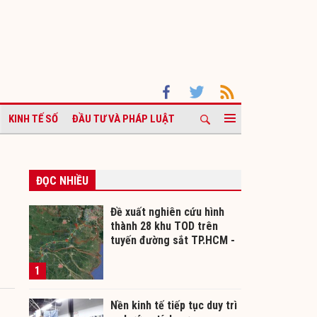
KINH TẾ SỐ
ĐẦU TƯ VÀ PHÁP LUẬT
ĐỌC NHIỀU
Đề xuất nghiên cứu hình
thành 28 khu TOD trên
tuyến đường sắt TP.HCM -
Cần Thơ
1
Nền kinh tế tiếp tục duy trì