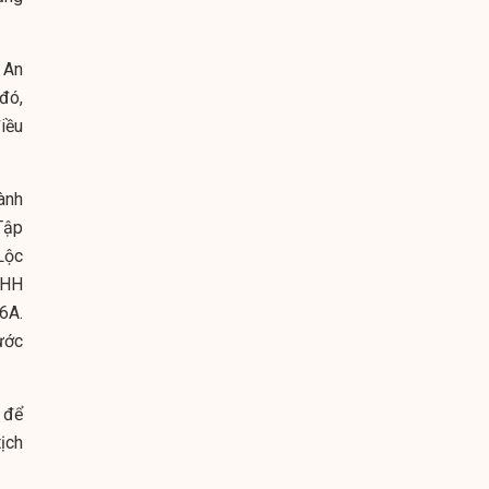
 An
đó,
iều
ành
Tập
Lộc
NHH
6A.
ước
 để
ịch