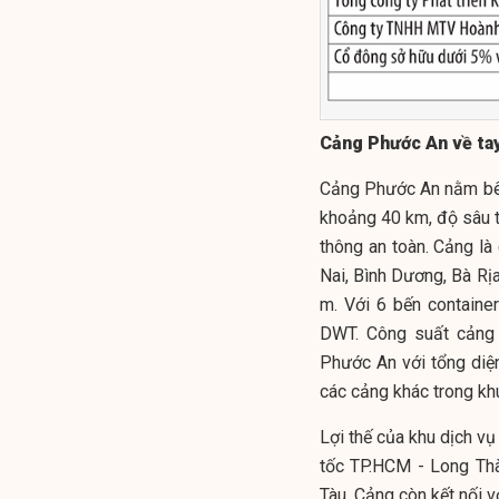
Cảng Phước An về ta
Cảng Phước An nằm bên s
khoảng 40 km, độ sâu t
thông an toàn. Cảng l
Nai, Bình Dương, Bà Rịa
m. Với 6 bến contain
DWT. Công suất cảng 
Phước An với tổng diện 
các cảng khác trong kh
Lợi thế của khu dịch vụ
tốc TP.HCM - Long Thà
Tàu. Cảng còn kết nối 