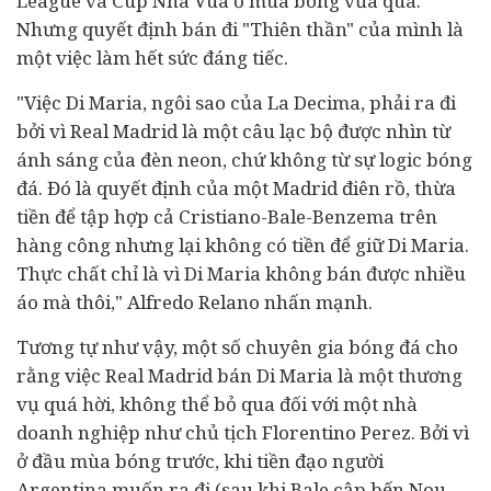
League và Cúp Nhà Vua ở mùa bóng vừa qua.
Nhưng quyết định bán đi "Thiên thần" của mình là
một việc làm hết sức đáng tiếc.
"Việc Di Maria, ngôi sao của La Decima, phải ra đi
bởi vì Real Madrid là một câu lạc bộ được nhìn từ
ánh sáng của đèn neon, chứ không từ sự logic bóng
đá. Đó là quyết định của một Madrid điên rồ, thừa
tiền để tập hợp cả Cristiano-Bale-Benzema trên
hàng công nhưng lại không có tiền để giữ Di Maria.
Thực chất chỉ là vì Di Maria không bán được nhiều
áo mà thôi," Alfredo Relano nhấn mạnh.
Tương tự như vậy, một số chuyên gia bóng đá cho
rằng việc Real Madrid bán Di Maria là một thương
vụ quá hời, không thể bỏ qua đối với một nhà
doanh nghiệp như chủ tịch Florentino Perez. Bởi vì
ở đầu mùa bóng trước, khi tiền đạo người
Argentina muốn ra đi (sau khi Bale cập bến Nou