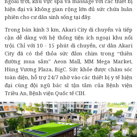
ngoài trời, khu vực spa và massage với các thiết bị
hiện đại và không gian rộng lớn đủ sức chứa luân
phiên cho cư dân sinh sống tại đây.
Trong bán kính 3 km, Akari City di chuyển và tiếp
cận dễ dàng với hệ thống tiện ích ngoại khu nổi
trội. Chỉ với 10 - 15 phút di chuyển, cư dân Akari
City đã có thể thỏa sức đắm chìm trong “thiên
đường mua sắm” Aeon Mall, MM Mega Market,
Hùng Vương Plaza, BigC. Sức khỏe được chăm sóc
toàn diện, hỗ trợ 24/7 nhờ vào các thiết bị
y tế
hiện
đại cùng đội ngũ bác sĩ tận tâm của Bệnh viện
Triều An, Bệnh viện Quốc tế CIH.