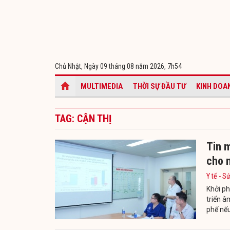
Chủ Nhật, Ngày 09 tháng 08 năm 2026,
7h54
MULTIMEDIA
THỜI SỰ ĐẦU TƯ
KINH DOA
TAG: CẬN THỊ
Tin m
cho 
Y tế - S
Khởi ph
triển â
phế nếu