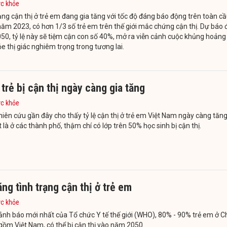
ức khỏe
ạng cận thị ở trẻ em đang gia tăng với tốc độ đáng báo động trên toàn cầ
ăm 2023, có hơn 1/3 số trẻ em trên thế giới mắc chứng cận thị. Dự báo 
0, tỷ lệ này sẽ tiệm cận con số 40%, mở ra viễn cảnh cuộc khủng hoảng
e thị giác nghiêm trọng trong tương lai.
 trẻ bị cận thị ngày càng gia tăng
ức khỏe
iên cứu gần đây cho thấy tỷ lệ cận thị ở trẻ em Việt Nam ngày càng tăng
t là ở các thành phố, thậm chí có lớp trên 50% học sinh bị cận thị.
ăng tình trạng cận thị ở trẻ em
ức khỏe
nh báo mới nhất của Tổ chức Y tế thế giới (WHO), 80% - 90% trẻ em ở 
gồm Việt Nam, có thể bị cận thị vào năm 2050.