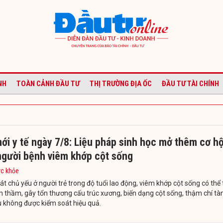
NH
TOÀN CẢNH ĐẦU TƯ
THỊ TRƯỜNG ĐỊA ỐC
ĐẦU TƯ TÀI CHÍNH
ới y tế ngày 7/8: Liệu pháp sinh học mở thêm cơ hộ
người bệnh viêm khớp cột sống
ức khỏe
át chủ yếu ở người trẻ trong độ tuổi lao động, viêm khớp cột sống có thể 
m thầm, gây tổn thương cấu trúc xương, biến dạng cột sống, thậm chí tà
 không được kiểm soát hiệu quả.