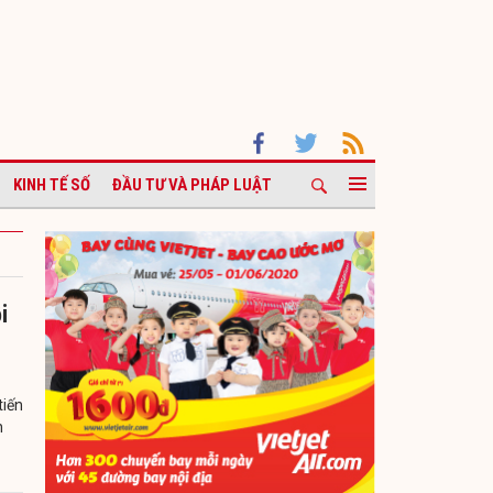
KINH TẾ SỐ
ĐẦU TƯ VÀ PHÁP LUẬT
i
tiến
n