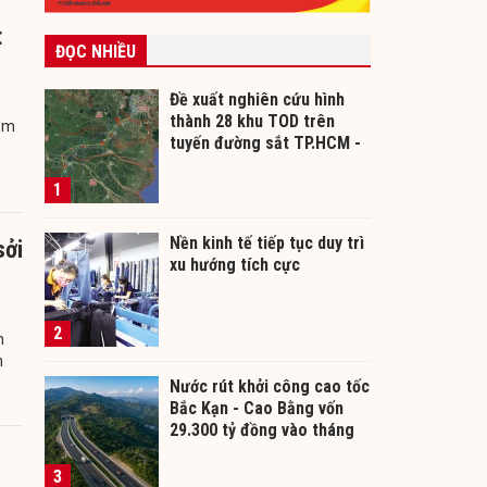
t
ĐỌC NHIỀU
Đề xuất nghiên cứu hình
thành 28 khu TOD trên
hăm
tuyến đường sắt TP.HCM -
Cần Thơ
1
Nền kinh tế tiếp tục duy trì
sởi
xu hướng tích cực
2
h
n
Nước rút khởi công cao tốc
Bắc Kạn - Cao Bằng vốn
29.300 tỷ đồng vào tháng
12/2026
3