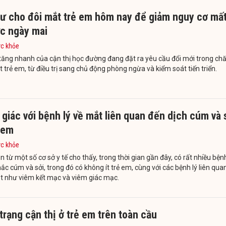
tư cho đôi mắt trẻ em hôm nay để giảm nguy cơ mấ
ực ngày mai
ức khỏe
tăng nhanh của cận thị học đường đang đặt ra yêu cầu đổi mới trong c
 trẻ em, từ điều trị sang chủ động phòng ngừa và kiểm soát tiến triển.
giác với bệnh lý về mắt liên quan đến dịch cúm và 
 em
ức khỏe
n từ một số cơ sở y tế cho thấy, trong thời gian gần đây, có rất nhiều bện
c cúm và sởi, trong đó có không ít trẻ em, cùng với các bệnh lý liên qua
t như viêm kết mạc và viêm giác mạc.
trạng cận thị ở trẻ em trên toàn cầu