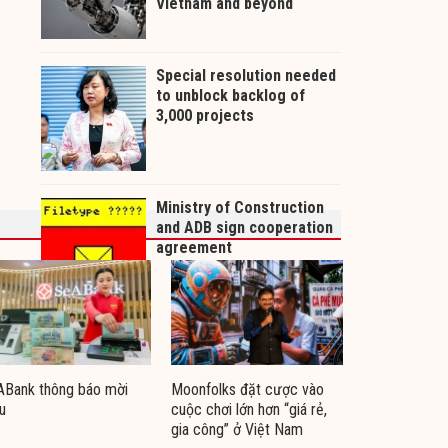
ABank thông báo mời
Moonfolks đặt cược vào
u
cuộc chơi lớn hơn “giá rẻ,
gia công” ở Việt Nam