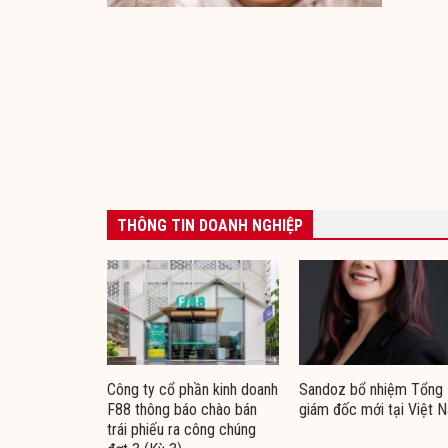
THÔNG TIN DOANH NGHIỆP
Công ty cổ phần kinh doanh
Sandoz bổ nhiệm Tổng
F88 thông báo chào bán
giám đốc mới tại Việt 
trái phiếu ra công chúng