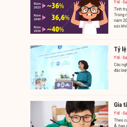
Y tế - S
Tình tr
Trong n
năm 205
sức khỏ
Tỷ lệ
Y tế - S
Các ngh
đặc biệ
Gia t
Y tế - S
Theo cả
Á, bao 