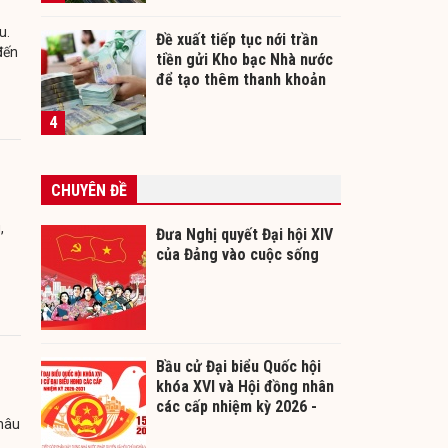
u.
Đề xuất tiếp tục nới trần
đến
tiền gửi Kho bạc Nhà nước
để tạo thêm thanh khoản
cho ngân hàng
4
CHUYÊN ĐỀ
,
Đưa Nghị quyết Đại hội XIV
của Đảng vào cuộc sống
Bầu cử Đại biểu Quốc hội
khóa XVI và Hội đồng nhân
các cấp nhiệm kỳ 2026 -
Châu
2031