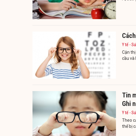
Cách 
Y tế - S
Cận thị
cầu và 
Tin m
Ghi 
Y tế - S
Theo cả
thể bị 