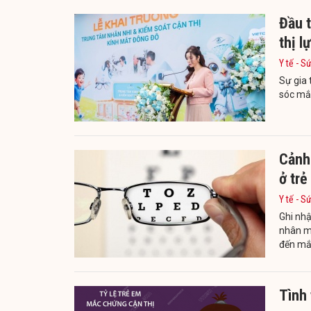
Đầu 
thị l
Y tế - S
Sự gia 
sóc mắt
Cảnh 
ở trẻ
Y tế - S
Ghi nhậ
nhân mắ
đến mắ
Tình 