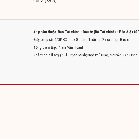
đợt 3 (Kỳ 3)
Ấn phẩm thuộc Báo Tài chính - Đầu tư (Bộ Tài chính) - Báo điện tử
Giấy phép số: 1/GP-BC ngày 8 tháng 1 năm 2026 của Cục Báo chí.
Tổng biên tập:
Phạm Văn Hoành
Phó tổng biên tập:
Lê Trọng Minh; Ngô Chí Tùng; Nguyễn Văn Hồng
Trang chủ
Tòa soạn
Liên hệ quảng cáo