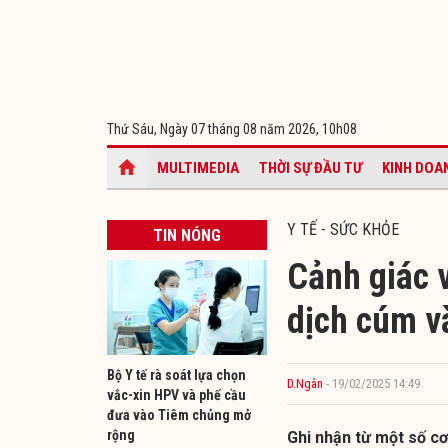
Thứ Sáu, Ngày 07 tháng 08 năm 2026,
10h08
MULTIMEDIA
THỜI SỰ ĐẦU TƯ
KINH DOA
Y TẾ - SỨC KHỎE
TIN NÓNG
Cảnh giác v
dịch cúm và
Bộ Y tế rà soát lựa chọn
D.Ngân
- 19/02/2025 14:49
vắc-xin HPV và phế cầu
đưa vào Tiêm chủng mở
rộng
Ghi nhận từ một số cơ 