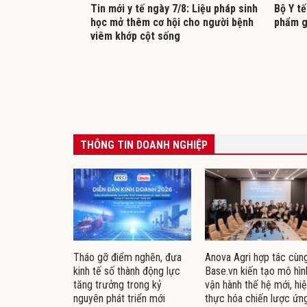
Tin mới y tế ngày 7/8: Liệu pháp sinh
Bộ Y tế
học mở thêm cơ hội cho người bệnh
phẩm g
viêm khớp cột sống
THÔNG TIN DOANH NGHIỆP
Tháo gỡ điểm nghẽn, đưa
Anova Agri hợp tác cùn
kinh tế số thành động lực
Base.vn kiến tạo mô hìn
tăng trưởng trong kỷ
vận hành thế hệ mới, hi
nguyên phát triển mới
thực hóa chiến lược ứn