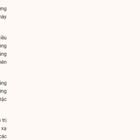
ứng
này
iều
ông
ặng
nên
ẳng
ững
Đặc
 trị
 xạ
các