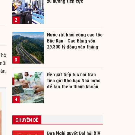
xu hướng tích cực
2
Nước rút khởi công cao tốc
Bắc Kạn - Cao Bằng vốn
29.300 tỷ đồng vào tháng
12/2026
 hô
3
mũi
ản,
Đề xuất tiếp tục nới trần
tiền gửi Kho bạc Nhà nước
để tạo thêm thanh khoản
cho ngân hàng
4
CHUYÊN ĐỀ
Đưa Nghị quyết Đại hội XIV