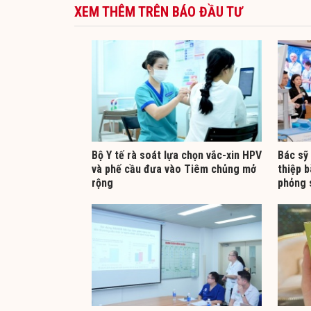
XEM THÊM TRÊN BÁO ĐẦU TƯ
Bộ Y tế rà soát lựa chọn vắc-xin HPV
Bác sỹ
và phế cầu đưa vào Tiêm chủng mở
thiệp 
rộng
phỏng 