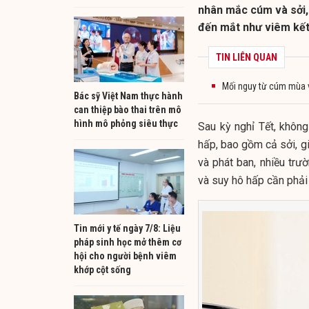
nhân mắc cúm và sởi, 
đến mắt như viêm kết
TIN LIÊN QUAN
Mối nguy từ cúm mùa v
Bác sỹ Việt Nam thực hành
can thiệp bào thai trên mô
hình mô phỏng siêu thực
Sau kỳ nghỉ Tết, khôn
hấp, bao gồm cả sởi, gi
và phát ban, nhiều tr
và suy hô hấp cần phải 
Tin mới y tế ngày 7/8: Liệu
pháp sinh học mở thêm cơ
hội cho người bệnh viêm
khớp cột sống