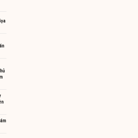
dọa
án
chủ
ểm
y
ên
 ám