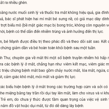
ắt ra nhiều ghèn.
ằng nước muối sinh lý và thuốc tra mắt không hiệu quả, gia đình
ả, bác sĩ phát hiện hai mí mắt bé sưng nề, có giả mạc dày dính
 trợt biểu mô (bề mặt giác mạc bị bong tróc, không còn nguyên vẹ
thời, bệnh có thể dẫn đến nhiễm trùng và ảnh hưởng đến thị lực.
, bé Mạnh được điều trị theo phác đồ và theo dõi sát sao. Kết 
riệu chứng giảm dần và bé hoàn toàn khỏi bệnh sau một tuần.
h Thư, chuyên gia về mắt thì một số bệnh truyền nhiễm hô hấp 
 ra các bệnh lý ở mắt, chẳng hạn như viêm kết mạc, viêm giác m
ác triệu chứng bệnh mắt bao gồm chảy nước mắt, lóa mắt, ngứa, 
t, cảm giác khô mắt, mỏi mắt và giảm thị lực.
ác biểu hiện bệnh lý ở mắt trong các trường hợp cúm và sởi có 
che miệng bằng tay trần rồi dụi tay lên mắt, làm cho virus và vi k
. Trẻ em, do chưa ý thức được tầm quan trọng của việc vệ sinh t
 nắm đồ vật hoặc dụi mắt, từ đó dễ dàng lây bệnh.