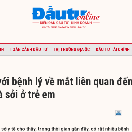
NH
TOÀN CẢNH ĐẦU TƯ
THỊ TRƯỜNG ĐỊA ỐC
ĐẦU TƯ TÀI CHÍNH
ới bệnh lý về mắt liên quan đế
 sởi ở trẻ em
sở y tế cho thấy, trong thời gian gần đây, có rất nhiều bệnh