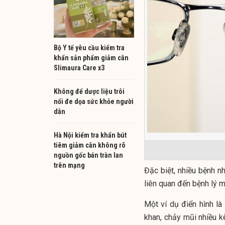
Bộ Y tế yêu cầu kiểm tra
khẩn sản phẩm giảm cân
Slimaura Care x3
Không để dược liệu trôi
nổi đe dọa sức khỏe người
dân
Hà Nội kiểm tra khẩn bút
tiêm giảm cân không rõ
nguồn gốc bán tràn lan
trên mạng
Đặc biệt, nhiều bệnh n
liên quan đến bệnh lý m
Một ví dụ điển hình l
khan, chảy mũi nhiều kè