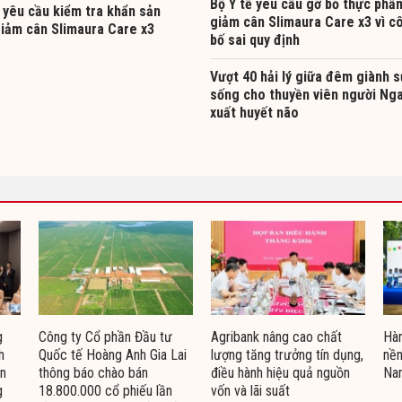
Bộ Y tế yêu cầu gỡ bỏ thực phẩ
 yêu cầu kiểm tra khẩn sản
giảm cân Slimaura Care x3 vì c
iảm cân Slimaura Care x3
bố sai quy định
Vượt 40 hải lý giữa đêm giành 
sống cho thuyền viên người Nga
xuất huyết não
g
Công ty Cổ phần Đầu tư
Agribank nâng cao chất
Hàn
h
Quốc tế Hoàng Anh Gia Lai
lượng tăng trưởng tín dụng,
nền
ện
thông báo chào bán
điều hành hiệu quả nguồn
Na
g
18.800.000 cổ phiếu lần
vốn và lãi suất