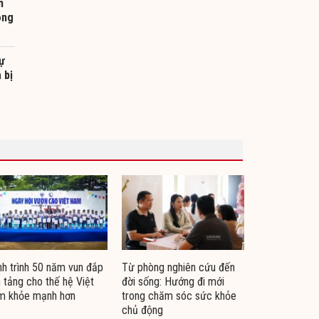
m
ông
sự
 bị
h trình 50 năm vun đắp
Từ phòng nghiên cứu đến
 tảng cho thế hệ Việt
đời sống: Hướng đi mới
m khỏe mạnh hơn
trong chăm sóc sức khỏe
chủ động