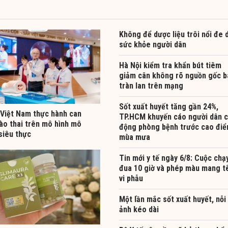
Không để dược liệu trôi nổi đe 
sức khỏe người dân
Hà Nội kiểm tra khẩn bút tiêm
giảm cân không rõ nguồn gốc b
tràn lan trên mạng
Sốt xuất huyết tăng gần 24%,
 Việt Nam thực hành can
TP.HCM khuyến cáo người dân 
bào thai trên mô hình mô
động phòng bệnh trước cao đi
siêu thực
mùa mưa
Tin mới y tế ngày 6/8: Cuộc chạ
đua 10 giờ và phép màu mang t
vi phẫu
Một lần mắc sốt xuất huyết, nỗi
ảnh kéo dài