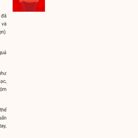
 đã
 và
n).
quả
như
ạc,
cộm
thể
huẩn
ay,