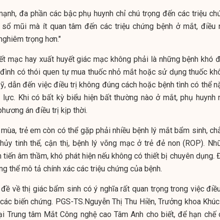
ạnh, đa phần các bậc phụ huynh chỉ chú trọng đến các triệu ch
sổ mũi mà ít quan tâm đến các triệu chứng bệnh ở mắt, điều 
 nghiêm trọng hơn."
ết mạc hay xuất huyết giác mạc không phải là những bệnh khó đ
gia đình có thói quen tự mua thuốc nhỏ mắt hoặc sử dụng thuốc kh
ỹ, dẫn đến việc điều trị không đúng cách hoặc bệnh tình có thể n
 lực. Khi có bất kỳ biểu hiện bất thường nào ở mắt, phụ huynh 
hương án điều trị kịp thời.
 mùa, trẻ em còn có thể gặp phải nhiều bệnh lý mắt bẩm sinh, ch
hủy tinh thể, cận thị, bệnh lý võng mạc ở trẻ đẻ non (ROP). Nh
 tiến âm thầm, khó phát hiện nếu không có thiết bị chuyên dụng. 
ng thể mô tả chính xác các triệu chứng của bệnh.
ề về thị giác bẩm sinh có ý nghĩa rất quan trọng trong việc điều
u các biến chứng. PGS-TS.Nguyễn Thị Thu Hiền, Trưởng khoa Khúc
tại Trung tâm Mắt Công nghệ cao Tâm Anh cho biết, để hạn chế 