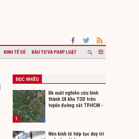
KINH TẾ SỐ
ĐẦU TƯ VÀ PHÁP LUẬT
ĐỌC NHIỀU
n
Đề xuất nghiên cứu hình
thành 28 khu TOD trên
tuyến đường sắt TP.HCM -
Cần Thơ
1
Nền kinh tế tiếp tục duy trì