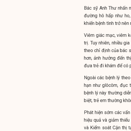
Bác sỹ Anh Thư nhấn m
đường hô hấp như ho, 
khiến bệnh tình trở nên
Viêm giác mạc, viêm k
trị. Tuy nhiên, nhiều 
theo chỉ định của bác s
hơn, ảnh hưởng đến thị
đưa trẻ đi khám để có p
Ngoài các bệnh lý theo
hạn như glôcôm, đục t
bệnh lý này thường diễn
biệt, trẻ em thường khô
Phát hiện sớm các vấn đ
hiệu quả và giảm thiể
và Kiểm soát Cận thị 