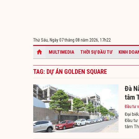
Thứ Sáu, Ngày 07 tháng 08 năm 2026,
17h22
MULTIMEDIA
THỜI SỰ ĐẦU TƯ
KINH DOA
TAG: DỰ ÁN GOLDEN SQUARE
Đà Nẵ
tâm 
Đầu tư v
Đại bi
Đầu tư 
tâm Thà