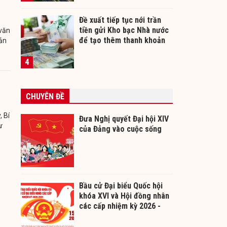
Đề xuất tiếp tục nới trần
tiền gửi Kho bạc Nhà nước
văn
để tạo thêm thanh khoản
ản
cho ngân hàng
4
CHUYÊN ĐỀ
, Bí
Đưa Nghị quyết Đại hội XIV
ư
của Đảng vào cuộc sống
Bầu cử Đại biểu Quốc hội
khóa XVI và Hội đồng nhân
các cấp nhiệm kỳ 2026 -
2031