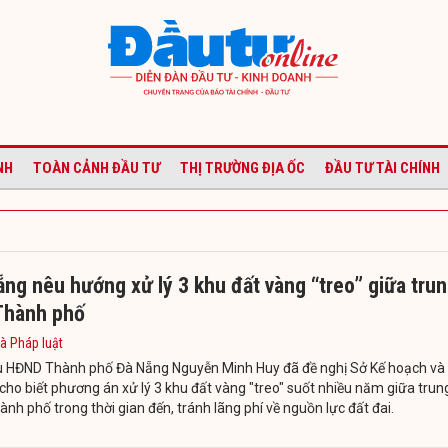
NH
TOÀN CẢNH ĐẦU TƯ
THỊ TRƯỜNG ĐỊA ỐC
ĐẦU TƯ TÀI CHÍNH
ng nêu hướng xử lý 3 khu đất vàng “treo” giữa tru
Thành phố
à Pháp luật
ểu HĐND Thành phố Đà Nẵng Nguyễn Minh Huy đã đề nghị Sở Kế hoạch và
cho biết phương án xử lý 3 khu đất vàng "treo" suốt nhiều năm giữa trun
nh phố trong thời gian đến, tránh lãng phí về nguồn lực đất đai.