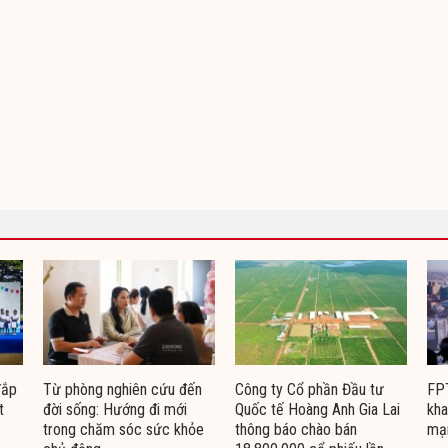
đắp
Từ phòng nghiên cứu đến
Công ty Cổ phần Đầu tư
FPT
t
đời sống: Hướng đi mới
Quốc tế Hoàng Anh Gia Lai
kha
trong chăm sóc sức khỏe
thông báo chào bán
mạ