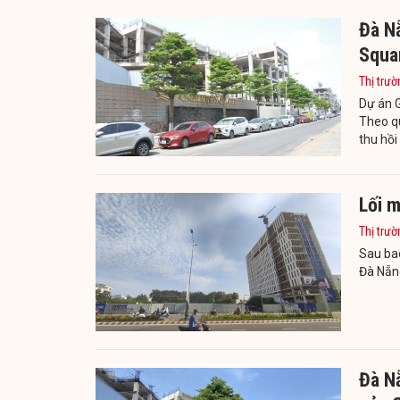
Đà N
Squar
Thị trườ
Dự án 
Theo qu
thu hồi
Lối m
Thị trườ
Sau ba
Đà Nẵn
Đà N