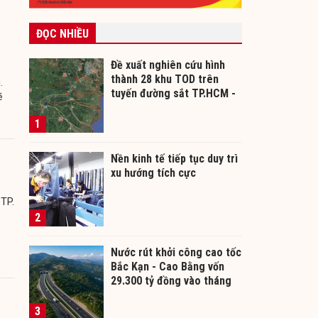
ĐỌC NHIỀU
Đề xuất nghiên cứu hình
thành 28 khu TOD trên
.
tuyến đường sắt TP.HCM -
ẽ
Cần Thơ
1
Nền kinh tế tiếp tục duy trì
xu hướng tích cực
 TP.
2
Nước rút khởi công cao tốc
Bắc Kạn - Cao Bằng vốn
29.300 tỷ đồng vào tháng
12/2026
3