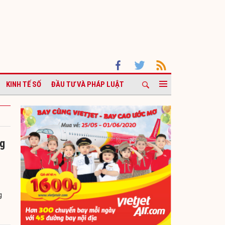
KINH TẾ SỐ
ĐẦU TƯ VÀ PHÁP LUẬT
ng
g