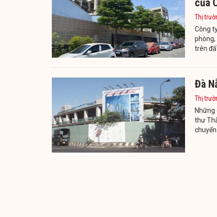
của 
Thị trườ
Công t
phòng, 
trên đấ
Đà N
Thị trườ
Những d
thư Th
chuyển 