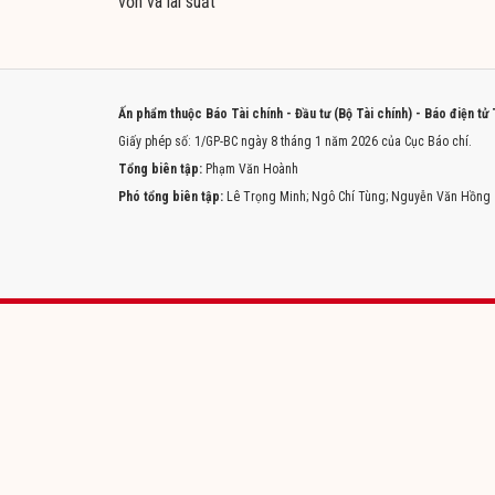
vốn và lãi suất
Ấn phẩm thuộc Báo Tài chính - Đầu tư (Bộ Tài chính) - Báo điện tử
Giấy phép số: 1/GP-BC ngày 8 tháng 1 năm 2026 của Cục Báo chí.
Tổng biên tập:
Phạm Văn Hoành
Phó tổng biên tập:
Lê Trọng Minh; Ngô Chí Tùng; Nguyễn Văn Hồng
Trang chủ
Tòa soạn
Liên hệ quảng cáo