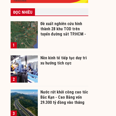
ĐỌC NHIỀU
Đề xuất nghiên cứu hình
thành 28 khu TOD trên
tuyến đường sắt TP.HCM -
Cần Thơ
1
Nền kinh tế tiếp tục duy trì
xu hướng tích cực
2
Nước rút khởi công cao tốc
Bắc Kạn - Cao Bằng vốn
29.300 tỷ đồng vào tháng
12/2026
3