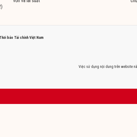
vốn và lãi suất
ch
2)
 Thời báo Tài chính Việt Nam
Việc sử dụng nội dung trên website nà