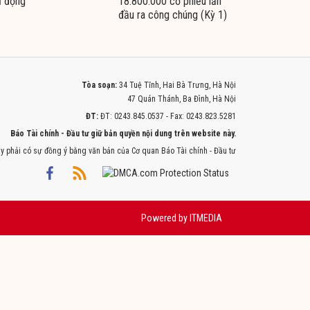
ủ động
18.800.000 cổ phiếu lần
đầu ra công chúng (Kỳ 1)
Tòa soạn:
34 Tuệ Tĩnh, Hai Bà Trưng, Hà Nội
47 Quán Thánh, Ba Đình, Hà Nội
ĐT:
ĐT: 0243.845.0537 - Fax: 0243.823.5281
Báo Tài chính - Đầu tư giữ bản quyền nội dung trên website này.
y phải có sự đồng ý bằng văn bản của Cơ quan Báo Tài chính - Đầu tư
Powered by
ITMEDIA