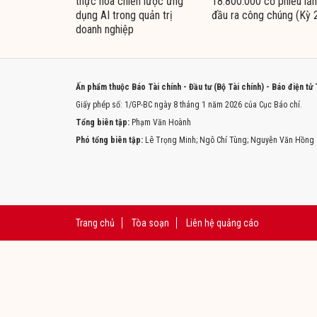
thực hóa chiến lược ứng
18.800.000 cổ phiếu lần
dụng AI trong quản trị
đầu ra công chúng (Kỳ 
doanh nghiệp
Ấn phẩm thuộc Báo Tài chính - Đầu tư (Bộ Tài chính) - Báo điện tử
Giấy phép số: 1/GP-BC ngày 8 tháng 1 năm 2026 của Cục Báo chí.
Tổng biên tập:
Phạm Văn Hoành
Phó tổng biên tập:
Lê Trọng Minh; Ngô Chí Tùng; Nguyễn Văn Hồng
Trang chủ
Tòa soạn
Liên hệ quảng cáo