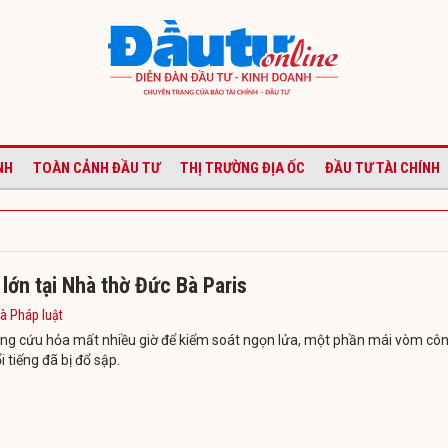
NH
TOÀN CẢNH ĐẦU TƯ
THỊ TRƯỜNG ĐỊA ỐC
ĐẦU TƯ TÀI CHÍNH
lớn tại Nhà thờ Đức Bà Paris
à Pháp luật
ợng cứu hỏa mất nhiều giờ để kiểm soát ngọn lửa, một phần mái vòm cô
i tiếng đã bị đổ sập.