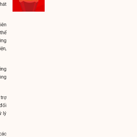
hát
liên
thể
ững
ện,
ởng
ông
trợ
đối
 lý
các