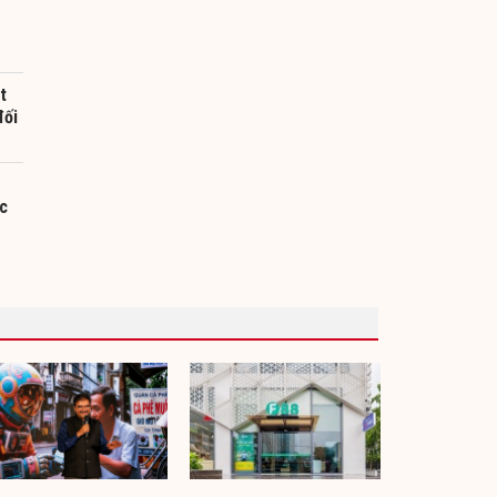
t
đối
ác