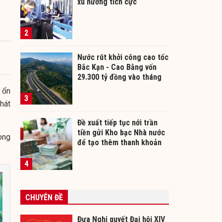
xu hướng tích cực
2
Nước rút khởi công cao tốc
Bắc Kạn - Cao Bằng vốn
29.300 tỷ đồng vào tháng
12/2026
c ổn
3
hát
Đề xuất tiếp tục nới trần
tiền gửi Kho bạc Nhà nước
rong
để tạo thêm thanh khoản
cho ngân hàng
4
CHUYÊN ĐỀ
Đưa Nghị quyết Đại hội XIV