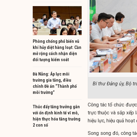
Phòng chống phổ biến vũ
khí hủy diệt hàng loạt: Cần
mở rộng cách nhận diện
đối tượng kiểm soát
Đà Nẵng: Áp lực môi
trường gia tăng, điều
Bí thư Đảng ủy, Bộ t
chỉnh Đề án “Thành phố
môi trường”
Công tác tổ chức được 
Thúc đẩy tăng trưởng gắn
trực thuộc và sắp xếp 
với ổn định kinh tế vĩ mô,
hiện thực hóa tăng trưởng
hiệu lực, hiệu quả hoạt
2 con số
Song song đó, công tá