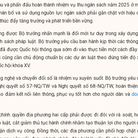
thu và phấn đấu hoàn thành nhiệm vụ thu ngân sách năm 2025 ở 
phân bổ và sử dụng nguồn lực ngân sách phải gắn chặt với hiệu 
húc đẩy tăng trưởng và phát triển bền vững.
ng được Bộ trưởng nhấn mạnh là đổi mới tư duy trong xây dựng
nh sách pháp luật. Bộ trưởng yêu cầu ban hành kịp thời các thông
 đã được Quốc hội thông qua sớm đi vào thực tiễn một cách đầy
ị cũng cần chủ động chuẩn bị các dự án luật theo đúng tiến độ 
c hội khóa XV.
ng nghệ và chuyển đổi số là nhiệm vụ xuyên suốt. Bộ trưởng yêu 
ghị quyết số 57-NQ/TW và Nghị quyết số 68-NQ/TW, hoàn thiện
ảo đảm kết nối liên thông, phục vụ tốt hơn cho người dân và
do
chính quyền địa phương hai cấp phải được đi đôi với rà soát, h
 luật, cắt giảm thủ tục hành chính nhằm tạo thuận lợi cho người 
cận dịch vụ công. Đồng thời, các địa phương cần phối hợp chặt 