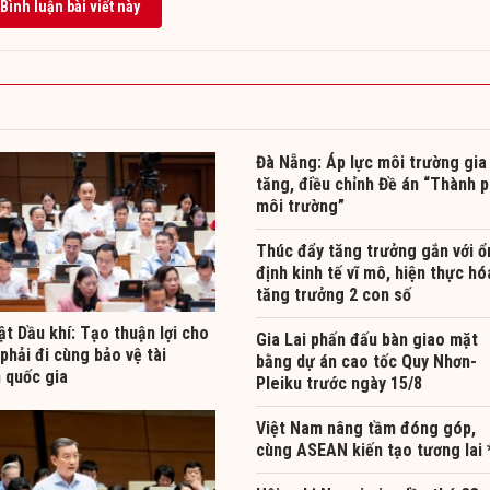
Bình luận bài viết này
Đà Nẵng: Áp lực môi trường gia
tăng, điều chỉnh Đề án “Thành 
môi trường”
Thúc đẩy tăng trưởng gắn với ổ
định kinh tế vĩ mô, hiện thực hó
tăng trưởng 2 con số
t Dầu khí: Tạo thuận lợi cho
Gia Lai phấn đấu bàn giao mặt
phải đi cùng bảo vệ tài
bằng dự án cao tốc Quy Nhơn-
 quốc gia
Pleiku trước ngày 15/8
Việt Nam nâng tầm đóng góp,
cùng ASEAN kiến tạo tương lai 