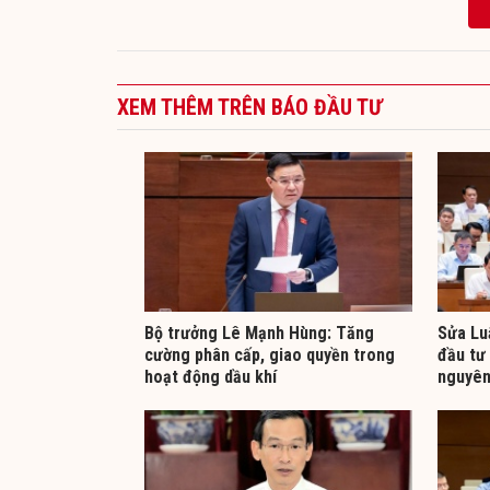
XEM THÊM TRÊN BÁO ĐẦU TƯ
Bộ trưởng Lê Mạnh Hùng: Tăng
Sửa Luậ
cường phân cấp, giao quyền trong
đầu tư 
hoạt động dầu khí
nguyên