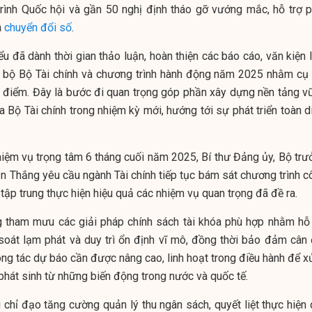
trình Quốc hội và gần 50 nghị định tháo gỡ vướng mắc, hỗ trợ p
à
chuyển đổi số
.
iểu đã dành thời gian thảo luận, hoàn thiện các báo cáo, văn kiện 
 bộ Bộ Tài chính và chương trình hành động năm 2025 nhằm cụ 
g điểm. Đây là bước đi quan trọng góp phần xây dựng nền tảng v
Bộ Tài chính trong nhiệm kỳ mới, hướng tới sự phát triển toàn di
hiệm vụ trọng tâm 6 tháng cuối năm 2025, Bí thư Đảng ủy, Bộ trư
n Thắng yêu cầu ngành Tài chính tiếp tục bám sát chương trình c
tập trung thực hiện hiệu quả các nhiệm vụ quan trọng đã đề ra.
g tham mưu các giải pháp chính sách tài khóa phù hợp nhằm hỗ 
 soát lạm phát và duy trì ổn định vĩ mô, đồng thời bảo đảm cân 
ng tác dự báo cần được nâng cao, linh hoạt trong điều hành để xử
 phát sinh từ những biến động trong nước và quốc tế.
 chỉ đạo tăng cường quản lý thu ngân sách, quyết liệt thực hiện 