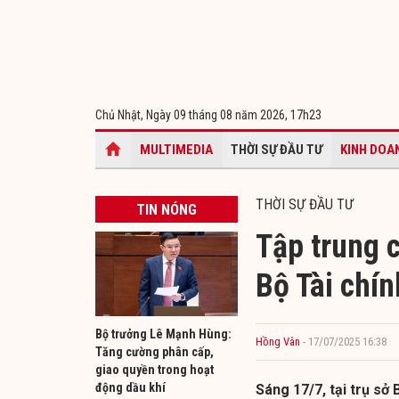
Chủ Nhật, Ngày 09 tháng 08 năm 2026,
17h23
MULTIMEDIA
THỜI SỰ ĐẦU TƯ
KINH DOA
THỜI SỰ ĐẦU TƯ
TIN NÓNG
Tập trung 
Bộ Tài chí
Bộ trưởng Lê Mạnh Hùng:
Hồng Vân
- 17/07/2025 16:38
Tăng cường phân cấp,
giao quyền trong hoạt
động dầu khí
Sáng 17/7, tại trụ sở