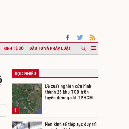
KINH TẾ SỐ
ĐẦU TƯ VÀ PHÁP LUẬT
ĐỌC NHIỀU
ộ
Đề xuất nghiên cứu hình
thành 28 khu TOD trên
tuyến đường sắt TP.HCM -
Cần Thơ
1
Nền kinh tế tiếp tục duy trì