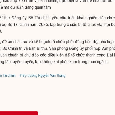
g sau sắp xếp đơn vị hành chính, đặc biệt là vấn đề nhà đất dôi 
 đề mà dư luận đang quan tâm.
Bí thư Đảng ủy Bộ Tài chính yêu cầu triển khai nghiêm túc chư
g bộ Bộ Tài chính năm 2025, tập trung chuẩn bị tổ chức Đại hội Đ
.
, đề án nhân sự và kế hoạch tổ chức phải đúng tiến độ, phù hợp 
, Bộ Chính trị và Ban Bí thư. Văn phòng Đảng ủy phối hợp Văn ph
quan chuẩn bị chu đáo các điều kiện để tổ chức thành công Đại h
g tác tuyên truyền, tạo không khí phấn khởi trong toàn ngành.
ộ Tài chính
# Bộ trưởng Nguyễn Văn Thắng