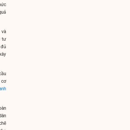
mức
quả
 và
 tư
 đủ
xây
cầu
 cơ
anh
oàn
dân
chẽ