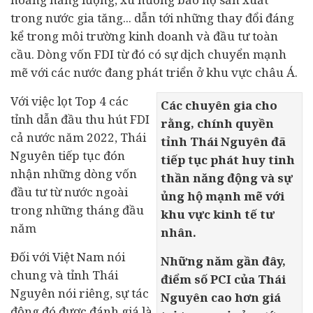
trong nước gia tăng... dẫn tới những thay đổi đáng
kể trong môi trường kinh doanh và đầu tư toàn
cầu. Dòng vốn FDI từ đó có sự dịch chuyển mạnh
mẽ với các nước đang phát triển ở khu vực châu Á.
Với việc lọt Top 4 các
Các chuyên gia cho
tỉnh dẫn đầu thu hút FDI
rằng, chính quyền
cả nước năm 2022, Thái
tỉnh Thái Nguyên đã
Nguyên tiếp tục đón
tiếp tục phát huy tinh
nhận những dòng vốn
thần năng động và sự
đầu tư từ nước ngoài
ủng hộ mạnh mẽ với
trong những tháng đầu
khu vực kinh tế tư
năm
nhân.
Đối với Việt Nam nói
Những năm gần đây,
chung và tỉnh Thái
điểm số PCI của Thái
Nguyên nói riêng, sự tác
Nguyên cao hơn giá
động đó được đánh giá là