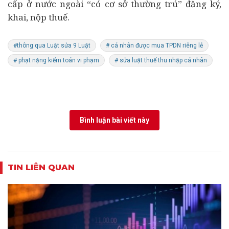
cấp ở nước ngoài “có cơ sở thường trú” đăng ký,
khai, nộp thuế.
#thông qua Luật sửa 9 Luật
# cá nhân được mua TPDN riêng lẻ
# phạt nặng kiểm toán vi phạm
# sửa luật thuế thu nhập cá nhân
Bình luận bài viết này
TIN LIÊN QUAN