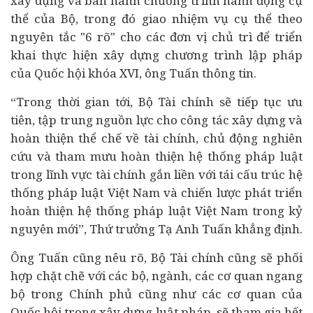
xây dựng và ban hành chương trình hành động cụ
thể của Bộ, trong đó giao nhiệm vụ cụ thể theo
nguyên tắc "6 rõ" cho các đơn vị chủ trì để triển
khai thực hiện xây dựng chương trình lập pháp
của Quốc hội khóa XVI, ông Tuấn thông tin.
“Trong thời gian tới, Bộ Tài chính sẽ tiếp tục ưu
tiên, tập trung nguồn lực cho công tác xây dựng và
hoàn thiện thể chế về tài chính, chủ động nghiên
cứu và tham mưu hoàn thiện hệ thống pháp luật
trong lĩnh vực tài chính gắn liền với tái cấu trúc hệ
thống pháp luật Việt Nam và chiến lược phát triển
hoàn thiện hệ thống pháp luật Việt Nam trong kỷ
nguyên mới”, Thứ trưởng Tạ Anh Tuấn khẳng định.
Ông Tuấn cũng nêu rõ, Bộ Tài chính cũng sẽ phối
hợp chặt chẽ với các bộ, ngành, các cơ quan ngang
bộ trong Chính phủ cũng như các cơ quan của
Quốc hội trong xây dựng luật pháp, sẽ tham gia hết