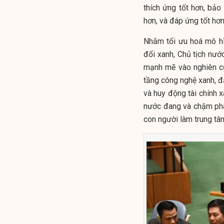
thích ứng tốt hơn, bả
hơn, và đáp ứng tốt hơ
Nhằm tối ưu hoá mô hì
đổi xanh, Chủ tịch nướ
mạnh mẽ vào nghiên cứu
tầng công nghệ xanh, đ
và huy động tài chính x
nước đang và chậm phát
con người làm trung tâ