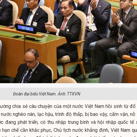
Đoàn đại biểu Việt Nam. Ảnh: TTXVN
ường chia sẻ câu chuyện của một nước Việt Nam hồi sinh từ đổ 
 nước nghèo nàn, lạc hậu, trình độ thấp, bị bao vậy, cấm vận, nỗ
c đang phát triển, có thu nhập trung bình và hội nhập quốc tế 
u hạn chế cần khắc phục, Chủ tịch nước khẳng định, Việt Nam qu