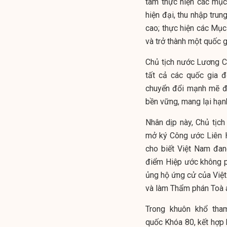
tâm thực hiện các mục 
hiện đại, thu nhập tru
cao; thực hiện các Mục
và trở thành một quốc 
Chủ tịch nước Lương C
tất cả các quốc gia đ
chuyển đổi mạnh mẽ để 
bền vững, mang lại hạn
Nhân dịp này, Chủ tịc
mở ký Công ước Liên 
cho biết Việt Nam đan
điểm Hiệp ước không p
ủng hộ ứng cử của Việ
và làm Thẩm phán Toà 
Trong khuôn khổ tha
quốc Khóa 80, kết hợp