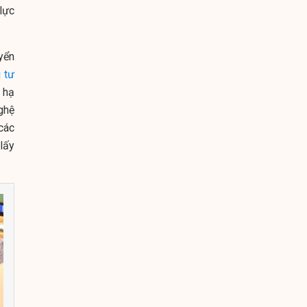
lực
yển
 tư
 hạ
ghệ
các
lấy