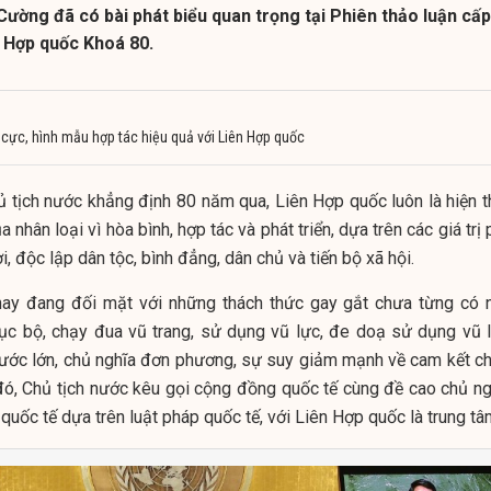
ường đã có bài phát biểu quan trọng tại Phiên thảo luận cấp
n Hợp quốc Khoá 80.
h cực, hình mẫu hợp tác hiệu quả với Liên Hợp quốc
hủ tịch nước khẳng định 80 năm qua, Liên Hợp quốc luôn là hiện t
nhân loại vì hòa bình, hợp tác và phát triển, dựa trên các giá trị
, độc lập dân tộc, bình đẳng, dân chủ và tiến bộ xã hội.
n nay đang đối mặt với những thách thức gay gắt chưa từng có 
cục bộ, chạy đua vũ trang, sử dụng vũ lực, đe doạ sử dụng vũ l
nước lớn, chủ nghĩa đơn phương, sự suy giảm mạnh về cam kết ch
 đó, Chủ tịch nước kêu gọi cộng đồng quốc tế cùng đề cao chủ ng
uốc tế dựa trên luật pháp quốc tế, với Liên Hợp quốc là trung tâ