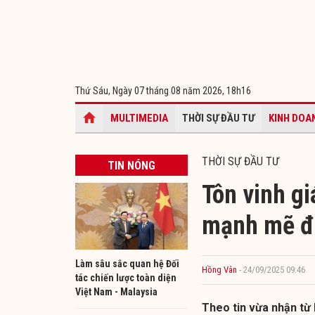
Thứ Sáu, Ngày 07 tháng 08 năm 2026,
18h16
MULTIMEDIA
THỜI SỰ ĐẦU TƯ
KINH DOA
THỜI SỰ ĐẦU TƯ
TIN NÓNG
Tôn vinh gi
mạnh mẽ để
Làm sâu sắc quan hệ Đối
Hồng Vân
- 24/09/2025 09:46
tác chiến lược toàn diện
Việt Nam - Malaysia
Theo tin vừa nhận từ 