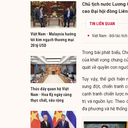
Chủ tịch nước Lương C
cao Đại hội đồng Liê
TIN LIÊN QUAN
Việt Nam - Malaysia hướng
Việt Nam - Đối tác tíc
tới kim ngạch thương mại
20 tỷ USD
Trong bài phát biểu, C
của khát vọng chung của 
quát về quyền con người
Tuy vậy, thế giới hiệ
xung đột, chiến tranh 
Thúc đẩy quan hệ Việt
cạnh tranh chiến lược 
Nam - Hoa Kỳ ngày càng
thực chất, sâu rộng
trị và nguồn lực. Theo
đa phương và hệ thống q