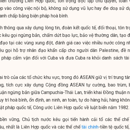
Hiến chương Liên Hợp quốc, tôn trọng độc lập chủ quyền, toàn 
iệp vào công việc nội bộ, không sử dụng vũ lực hay đe doạ sử d
tranh chấp bằng biện pháp hoà bình.
 thông qua xây dựng lòng tin, đoàn kết quốc tế, đối thoại, tôn t
ớc kêu gọi ngừng bắn, chấm dứt bạo lực, bảo vệ thường dân, tạo đ
 đạo tại các vùng xung đột, đánh giá cao việc nhiều nước công n
êu gọi hỗ trợ nhân đạo khẩn cấp cho người dân Palestine, đề n
 pháp cấm vận đối với Cuba và đưa Cuba ra khỏi danh sách tài 
i trò của các tổ chức khu vực, trong đó ASEAN giữ vị trí trung t
ng, tích cực xây dựng Cộng đồng ASEAN tự cường, bao trùm, 
huận ngừng bắn giữa Campuchia-Thái Lan, triển khai Đồng thuận 
 trì hoà bình, ổn định, an ninh, an toàn, tự do hàng hải, hàng khô
uật pháp quốc tế, Công ước Liên Hợp quốc về luật biển năm 1982.
 bền vững, Chủ tịch nước kêu gọi tiến hành cải tổ các thể chế
ầu, nhất là Liên Hợp quốc và các thể chế
tài chính
-tiền tệ quốc tế