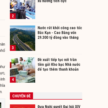
xu hướng tích cực
2
Nước rút khởi công cao tốc
Bắc Kạn - Cao Bằng vốn
29.300 tỷ đồng vào tháng
12/2026
hân
3
 phổ
Đề xuất tiếp tục nới trần
tiền gửi Kho bạc Nhà nước
như
để tạo thêm thanh khoản
ực,
cho ngân hàng
ính
4
hĩa
m.
CHUYÊN ĐỀ
Đưa Nghị quyết Đại hội XIV