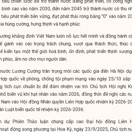
tiêu chiến lược để trở thành nước đang phát triển, có công ngh
ng bình cao vào năm 2030, đến năm 2045 trở thành nước có thu n
 tiêu phát triển bền vững, đạt phát thải ròng bằng "0" vào năm 2
gia hùng cường, hưng thịnh và hạnh phúc.
ường khẳng định Việt Nam luôn nỗ lực hết mình và đồng hành c
ể gánh vác các trọng trách chung, vượt qua thách thức, thúc 
kiến tạo một thế giới hoà bình, ổn định, phát triển thịnh vượng
h phúc, ấm no cho mọi người dân.
h nước Lương Cường trân trọng mời các quốc gia đến Hà Nội dự
Hợp quốc về phòng, chống tội phạm mạng vào ngày 25/10 sắp t
g tích cực chuẩn bị để đảm nhiệm vai trò Chủ tịch Hội nghị K
hổ biến vũ khí hạt nhân vào năm 2026, đồng thời đề nghị các n
t Nam vào Hội đồng Nhân quyền Liên Hợp quốc nhiệm kỳ 2026-2
án Luật biển quốc tế nhiệm kỳ 2026-2036.
m dự Phiên Thảo luận chung cấp cao Đại hội đồng Liên 
 hoạt động song phương tại Hoa Kỳ, ngày 23/9/2025, Chủ tịch n