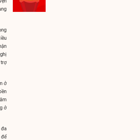
vẹn
ụng
rọng
iều
hận
ghị
trợ
âm ở
bền
năm
ng ở
 đa
, để