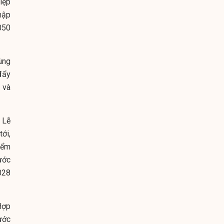
iệp
hập
050
ùng
đẩy
 và
 Lễ
ới,
iểm
ước
028
Hợp
ước