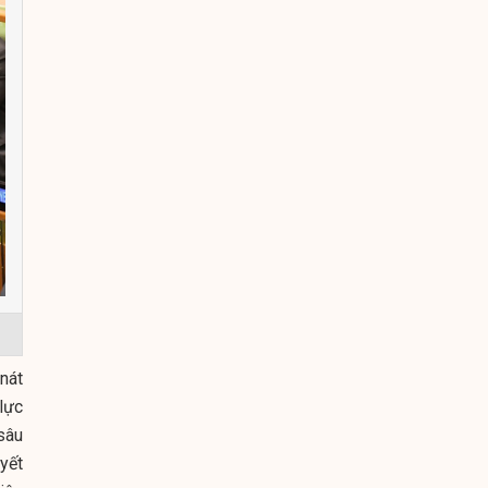
nát
 lực
sâu
yết