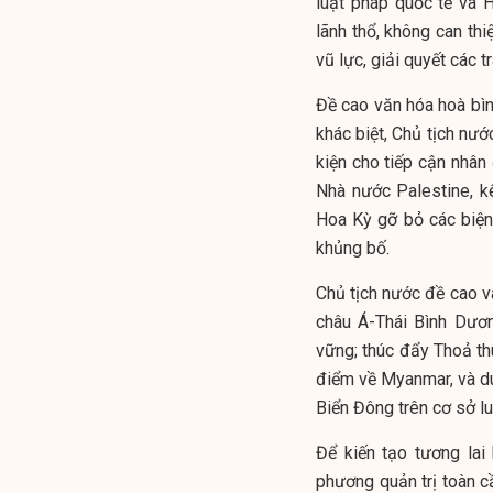
luật pháp quốc tế và 
lãnh thổ, không can th
vũ lực, giải quyết các 
Đề cao văn hóa hoà bình
khác biệt, Chủ tịch nư
kiện cho tiếp cận nhân
Nhà nước Palestine, k
Hoa Kỳ gỡ bỏ các biện
khủng bố.
Chủ tịch nước đề cao va
châu Á-Thái Bình Dươ
vững; thúc đẩy Thoả t
điểm về Myanmar, và duy
Biển Đông trên cơ sở l
Để kiến tạo tương lai
phương quản trị toàn c