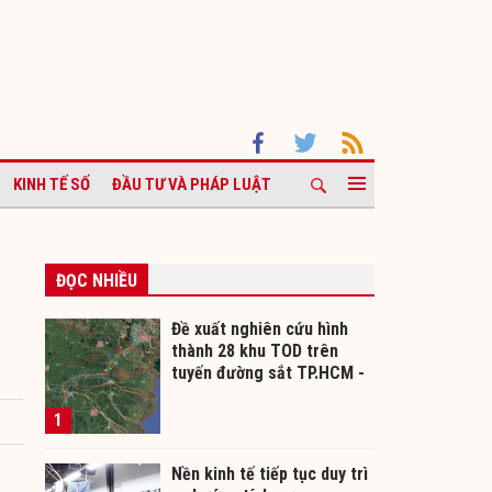
KINH TẾ SỐ
ĐẦU TƯ VÀ PHÁP LUẬT
ĐỌC NHIỀU
Đề xuất nghiên cứu hình
thành 28 khu TOD trên
tuyến đường sắt TP.HCM -
Cần Thơ
1
Nền kinh tế tiếp tục duy trì