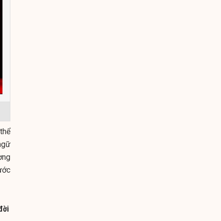
 thể
ngữ
ường
ước
đời