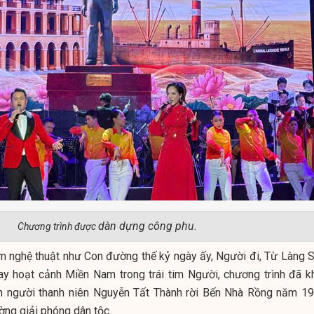
dàn dựng công phu.
Chương trình được
m nghệ thuật như Con đường thế kỷ ngày ấy, Người đi, Từ Làng S
 hoạt cảnh Miền Nam trong trái tim Người, chương trình đã k
h người thanh niên Nguyễn Tất Thành rời Bến Nhà Rồng năm 19
ờng giải phóng dân tộc.