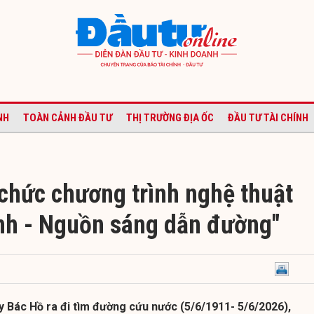
NH
TOÀN CẢNH ĐẦU TƯ
THỊ TRƯỜNG ĐỊA ỐC
ĐẦU TƯ TÀI CHÍNH
chức chương trình nghệ thuật
nh - Nguồn sáng dẫn đường"
 Bác Hồ ra đi tìm đường cứu nước (5/6/1911- 5/6/2026),