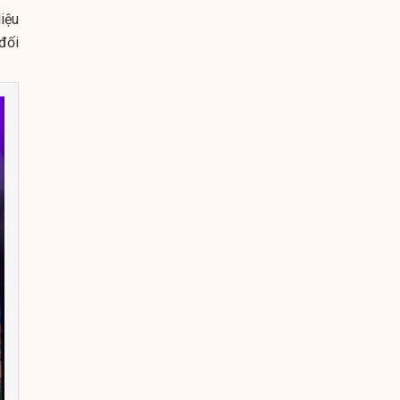
iệu
đối