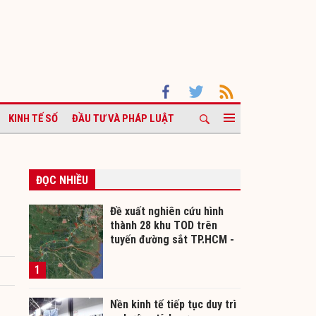
KINH TẾ SỐ
ĐẦU TƯ VÀ PHÁP LUẬT
ĐỌC NHIỀU
Đề xuất nghiên cứu hình
thành 28 khu TOD trên
tuyến đường sắt TP.HCM -
Cần Thơ
1
Nền kinh tế tiếp tục duy trì