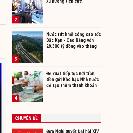
xu hướng tích cực
2
Nước rút khởi công cao tốc
Bắc Kạn - Cao Bằng vốn
29.300 tỷ đồng vào tháng
12/2026
3
Đề xuất tiếp tục nới trần
tiền gửi Kho bạc Nhà nước
để tạo thêm thanh khoản
cho ngân hàng
4
CHUYÊN ĐỀ
Đưa Nghị quyết Đại hội XIV