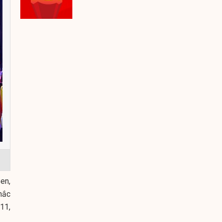
en,
hắc
11,