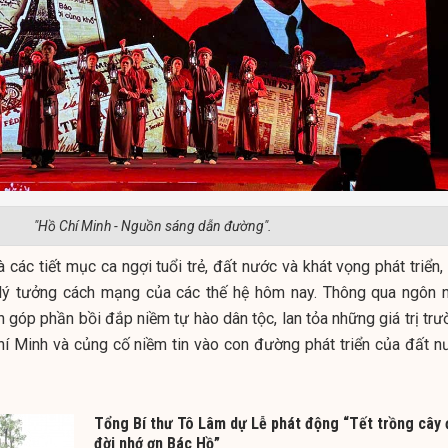
"Hồ Chí Minh - Nguồn sáng dẫn đường".
à các tiết mục ca ngợi tuổi trẻ, đất nước và khát vọng phát triển,
ối lý tưởng cách mạng của các thế hệ hôm nay. Thông qua ngôn 
h góp phần bồi đắp niềm tự hào dân tộc, lan tỏa những giá trị tr
hí Minh và củng cố niềm tin vào con đường phát triển của đất n
Tổng Bí thư Tô Lâm dự Lễ phát động “Tết trồng cây 
đời nhớ ơn Bác Hồ”