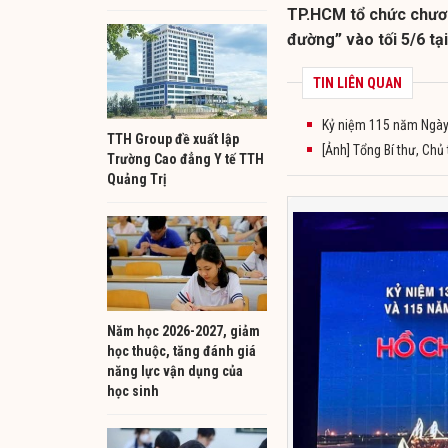
TP.HCM tổ chức chươn
đường” vào tối 5/6 tạ
TIN LIÊN QUAN
Kỷ niệm 115 năm Ngày B
TTH Group đề xuất lập
[Ảnh] Tổng Bí thư, Chủ
Trường Cao đẳng Y tế TTH
Quảng Trị
Năm học 2026-2027, giảm
học thuộc, tăng đánh giá
năng lực vận dụng của
học sinh