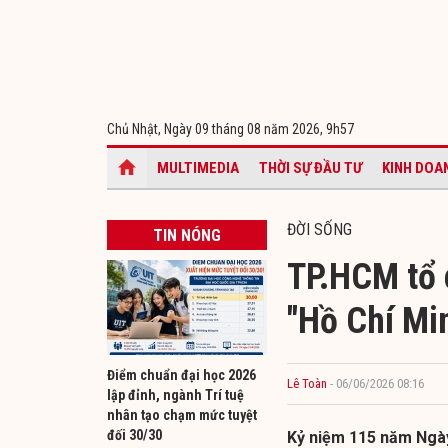
Chủ Nhật, Ngày 09 tháng 08 năm 2026,
9h57
MULTIMEDIA
THỜI SỰ ĐẦU TƯ
KINH DOA
ĐỜI SỐNG
TIN NÓNG
TP.HCM tổ 
"Hồ Chí Mi
Điểm chuẩn đại học 2026
Lê Toàn
- 06/06/2026 08:16
lập đỉnh, ngành Trí tuệ
nhân tạo chạm mức tuyệt
đối 30/30
Kỷ niệm 115 năm Ngày