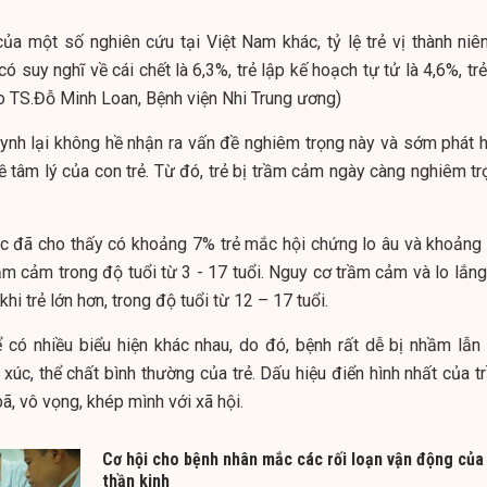
ủa một số nghiên cứu tại Việt Nam khác, tỷ lệ trẻ vị thành niên
ó suy nghĩ về cái chết là 6,3%, trẻ lập kế hoạch tự tử là 4,6%, tr
eo TS.Đỗ Minh Loan, Bệnh viện Nhi Trung ương)
uynh lại không hề nhận ra vấn đề nghiêm trọng này và sớm phát h
ề tâm lý của con trẻ. Từ đó, trẻ bị trầm cảm ngày càng nghiêm tr
c đã cho thấy có khoảng 7% trẻ mắc hội chứng lo âu và khoảng
trầm cảm trong độ tuổi từ 3 - 17 tuổi. Nguy cơ trầm cảm và lo lắn
hi trẻ lớn hơn, trong độ tuổi từ 12 – 17 tuổi.
 có nhiều biểu hiện khác nhau, do đó, bệnh rất dễ bị nhầm lẫn 
xúc, thể chất bình thường của trẻ. Dấu hiệu điển hình nhất của t
, vô vọng, khép mình với xã hội.
Cơ hội cho bệnh nhân mắc các rối loạn vận động của
thần kinh