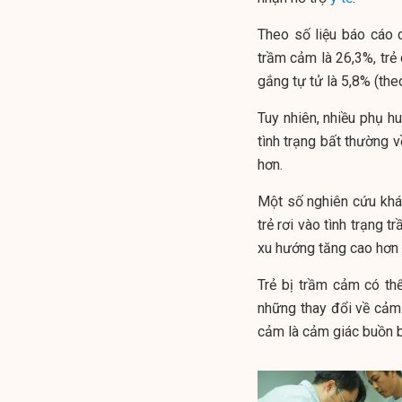
Theo số liệu báo cáo c
trầm cảm là 26,3%, trẻ c
gắng tự tử là 5,8% (th
Tuy nhiên, nhiều phụ h
tình trạng bất thường v
hơn.
Một số nghiên cứu khá
trẻ rơi vào tình trạng 
xu hướng tăng cao hơn k
Trẻ bị trầm cảm có thể
những thay đổi về cảm 
cảm là cảm giác buồn bã