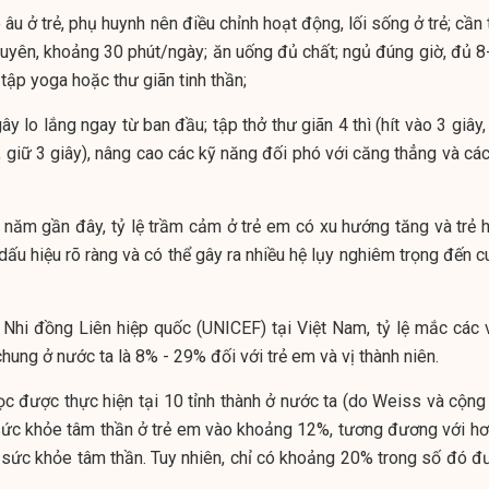
 âu ở trẻ, phụ huynh nên điều chỉnh hoạt động, lối sống ở trẻ; cần
xuyên, khoảng 30 phút/ngày; ăn uống đủ chất; ngủ đúng giờ, đủ 8
 tập yoga hoặc thư giãn tinh thần;
y lo lắng ngay từ ban đầu; tập thở thư giãn 4 thì (hít vào 3 giây,
ây, giữ 3 giây), nâng cao các kỹ năng đối phó với căng thẳng và cá
 năm gần đây, tỷ lệ trầm cảm ở trẻ em có xu hướng tăng và trẻ h
ấu hiệu rõ ràng và có thể gây ra nhiều hệ lụy nghiêm trọng đến c
Nhi đồng Liên hiệp quốc (UNICEF) tại Việt Nam, tỷ lệ mắc các 
ung ở nước ta là 8% - 29% đối với trẻ em và vị thành niên.
ọc được thực hiện tại 10 tỉnh thành ở nước ta (do Weiss và cộng
 sức khỏe tâm thần ở trẻ em vào khoảng 12%, tương đương với hơ
u sức khỏe tâm thần. Tuy nhiên, chỉ có khoảng 20% trong số đó đ