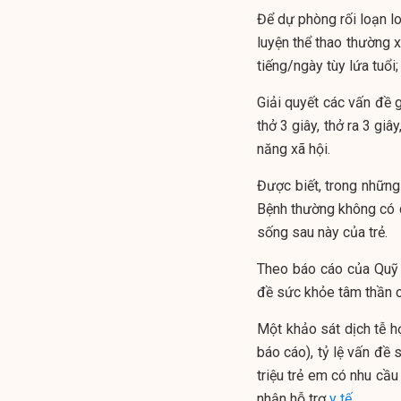
Để dự phòng rối loạn lo
luyện thể thao thường 
tiếng/ngày tùy lứa tuổi;
Giải quyết các vấn đề gâ
thở 3 giây, thở ra 3 gi
năng xã hội.
Được biết, trong những
Bệnh thường không có d
sống sau này của trẻ.
Theo báo cáo của Quỹ 
đề sức khỏe tâm thần ch
Một khảo sát dịch tễ h
báo cáo), tỷ lệ vấn đề
triệu trẻ em có nhu cầ
nhận hỗ trợ
y tế
.