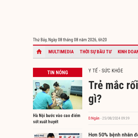
Thứ Bảy, Ngày 08 tháng 08 năm 2026,
6h20
MULTIMEDIA
THỜI SỰ ĐẦU TƯ
KINH DOA
Y TẾ - SỨC KHỎE
TIN NÓNG
Trẻ mắc rối
gì?
Hà Nội bước vào cao điểm
D.Ngân
- 25/08/2024 09:39
sốt xuất huyết
Hơn 50% bệnh nhân đế