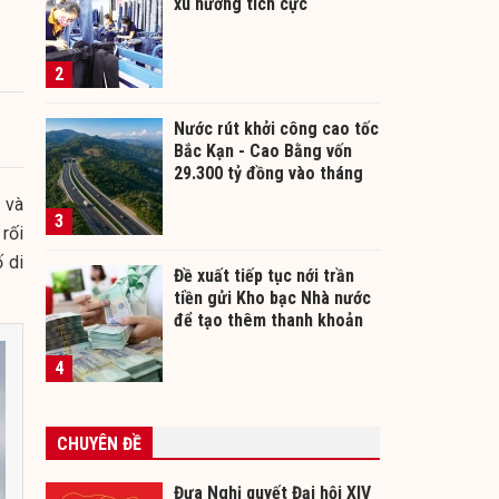
xu hướng tích cực
2
Nước rút khởi công cao tốc
Bắc Kạn - Cao Bằng vốn
29.300 tỷ đồng vào tháng
12/2026
 và
3
rối
ố di
Đề xuất tiếp tục nới trần
tiền gửi Kho bạc Nhà nước
để tạo thêm thanh khoản
cho ngân hàng
4
CHUYÊN ĐỀ
Đưa Nghị quyết Đại hội XIV