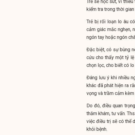
Trẻ sẽ học sút, vì thiế
kiểm tra trong thời gian
Trẻ bị rối loạn lo âu 
cảm giác mắc nghẹn, n
ngón tay hoặc ngón châ
Đặc biệt, có sự bùng nổ
cứu cho thấy một tỷ l
chọn lọc, cho biết có lo
Đáng lưu ý khi nhiều ng
khác đã phát hiện ra rằ
vọng và trầm cảm kèm 
Do đó, điều quan trọng
thăm khám, tư vấn. Ths.
việc điều trị sẽ có thể 
khỏi bệnh.