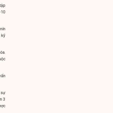
 tập
-10
 nín
c kỹ
óa.
uộc
vấn
 sự
n 3
ược