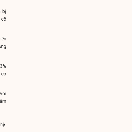
 bị
ẻ cố
iện
ọng
 3%
g có
với
rầm
 hệ