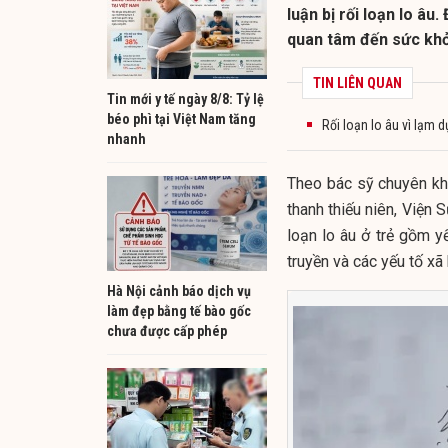
luận bị rối loạn lo â
quan tâm đến sức kh
TIN LIÊN QUAN
Tin mới y tế ngày 8/8: Tỷ lệ
béo phì tại Việt Nam tăng
Rối loạn lo âu vì lạm 
nhanh
Theo bác sỹ chuyên kh
thanh thiếu niên, Viện 
loạn lo âu ở trẻ gồm yế
truyền và các yếu tố xã 
Hà Nội cảnh báo dịch vụ
làm đẹp bằng tế bào gốc
chưa được cấp phép