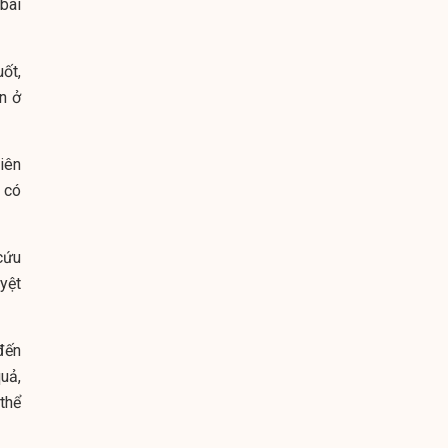
 bài
ốt,
n ở
iên
 có
cứu
uyệt
đến
quả,
 thể