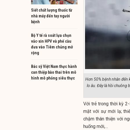
Siết chất lượng thuốc từ
nhà máy đến tay người
bệnh
Bộ Y tế rà soát lựa chọn
vắc-xin HPV và phế cầu
đưa vào Tiêm chủng mở
rộng
Bác sỹ Việt Nam thực hành
can thiệp bào thai trên mô
hình mô phỏng siêu thực
Hơn 50% bệnh nhân đến kh
lo âu. Đây là hồi chuôn
Với trẻ trong thời kỳ 2
mặt với sự mới lạ; thiế
chậm thân thiện với ng
huống mới,…