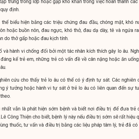
u tập trung trong lớp hoặc gặp khó khăn trong việc hoàn thành các
 quy định.
có thể biểu hiện bằng các triệu chứng đau đầu, chóng mặt, khó nu
ôn hoặc buồn nôn, đau ngực, khó thở, đau dạ dày, tê và ngứa ra
n do thở gấp hoặc đau kịch tính.
 và hành vi chống đối bởi một tác nhân kích thích gây lo âu. Ngh
ệ đáng kể trẻ em, những trẻ có vấn đề về cân nặng hoặc ăn uống
 âu.
hiên cứu cho thấy trẻ lo âu có thể có ý định tự sát. Các nghiên 
ng ý tưởng hoặc hành vi tự sát ở trẻ lo âu có liên quan đến sự t
theo.
 nhất vẫn là phát hiện sớm bệnh và biết nơi điều trị để đưa trẻ 
Lê Công Thiện cho biết, bệnh lý này nếu điều trị sớm sẽ rất hiệu 
dùng thuốc, tư vấn và điều trị bằng các liệu pháp tâm lý, trẻ đã có