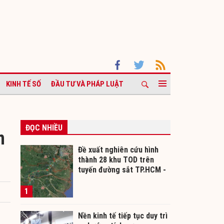
KINH TẾ SỐ
ĐẦU TƯ VÀ PHÁP LUẬT
ĐỌC NHIỀU
m
Đề xuất nghiên cứu hình
thành 28 khu TOD trên
tuyến đường sắt TP.HCM -
Cần Thơ
1
Nền kinh tế tiếp tục duy trì