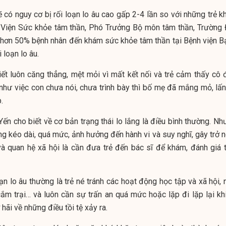
 có nguy cơ bị rối loạn lo âu cao gấp 2-4 lần so với những trẻ k
 Viện Sức khỏe tâm thần, Phó Trưởng Bộ môn tâm thần, Trường 
, hơn 50% bệnh nhân đến khám sức khỏe tâm thần tại Bệnh viện B
i loạn lo âu.
ết luôn căng thẳng, mệt mỏi vì mất kết nối và trẻ cảm thấy cô 
như việc con chưa nói, chưa trình bày thì bố mẹ đã mắng mỏ, lấn 
.
n cho biết về cơ bản trạng thái lo lắng là điều bình thường. Nh
ắng kéo dài, quá mức, ảnh hưởng đến hành vi và suy nghĩ, gây trở 
và quan hệ xã hội là cần đưa trẻ đến bác sĩ để khám, đánh giá t
ạn lo âu thường là trẻ né tránh các hoạt động học tập và xã hội,
cắm trại… và luôn cần sự trấn an quá mức hoặc lặp đi lặp lại khi
hãi về những điều tồi tệ xảy ra.