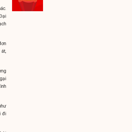
hác.
Đại
ạch
đơn
át,
ưng
ngại
ình
 như
 đi