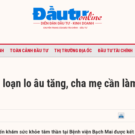
NH
TOÀN CẢNH ĐẦU TƯ
THỊ TRƯỜNG ĐỊA ỐC
ĐẦU TƯ TÀI CHÍNH
 loạn lo âu tăng, cha mẹ cần là
n khám sức khỏe tâm thần tại Bệnh viện Bạch Mai được kết