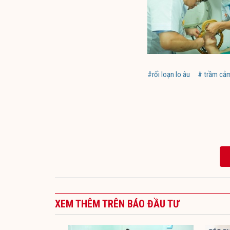
#rối loạn lo âu
# trầm cả
XEM THÊM TRÊN BÁO ĐẦU TƯ