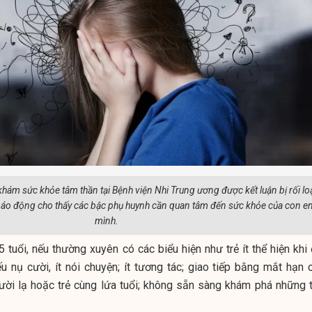
ám sức khỏe tâm thần tại Bệnh viện Nhi Trung ương được kết luận bị rối lo
g báo động cho thấy các bậc phụ huynh cần quan tâm đến sức khỏe của con e
mình.
-5 tuổi, nếu thường xuyên có các biểu hiện như trẻ ít thể hiện khi
u nụ cười, ít nói chuyện; ít tương tác; giao tiếp bằng mắt hạn c
ười lạ hoặc trẻ cùng lứa tuổi; không sẵn sàng khám phá những t