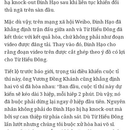
hạ knock-out Đinh Hạo sau khi liên tục khiến đối
thủ ngã trên sàn đầu.
Mặc dù vậy, trên mạng xã hội Weibo, Đinh Hạo đã
khẳng định trận đấu giữa anh và Từ Hiểu Đông đã
kết thúc với kết quả hòa, chứ không phải như đoạn
video được đăng tải. Thay vào đó, Đinh Hạo cho
rằng đoạn video trên được cắt ghép theo ý đồ có lợi
cho Từ Hiểu Đông.
Tiết lộ trước báo giới, trọng tài điều khiển cuộc tỉ
thí này, ông Vương Đồng Khánh cũng khẳng định
hai võ sĩ đã hòa nhau: “Ban đầu, cuộc tỉ thí này dự
kiến sẽ kéo dài 3 hiệp, mỗi hiêp 2 phút. Dù vậy, nó
đã buộc phải dừng lại ngay ở hiệp đầu tiên. Nguyên
nhân không phải do Đinh Hạo bị hạ knock-out mà
bởi sự can thiệp từ phía cảnh sát. Dù Từ Hiểu Đông
lấn lướt nhưng chúng tôi buộc xử hòa hai võ sĩ.