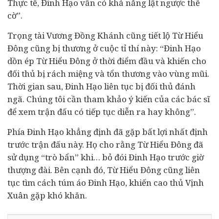
Thực tế, Đinh Hạo vẫn có khả năng lật ngược thế
cờ”.
Trọng tài Vương Đồng Khánh cũng tiết lộ Từ Hiểu
Đông cũng bị thương ở cuộc tỉ thí này: “Đinh Hạo
dồn ép Từ Hiểu Đông ở thời điểm đầu và khiến cho
đối thủ bị rách miệng và tổn thương vào vùng mũi.
Thời gian sau, Đinh Hạo liên tục bị đối thủ đánh
ngã. Chúng tôi cần tham khảo ý kiến của các bác sĩ
để xem trận đấu có tiếp tục diễn ra hay không”.
Phía Đinh Hạo khẳng định đã gặp bất lợi nhất định
trước trận đấu này. Họ cho rằng Từ Hiểu Đông đã
sử dụng “trò bẩn” khi… bỏ đói Đinh Hạo trước giờ
thượng đài. Bên cạnh đó, Từ Hiểu Đông cũng liên
tục tìm cách túm áo Đinh Hạo, khiến cao thủ Vịnh
Xuân gặp khó khăn.