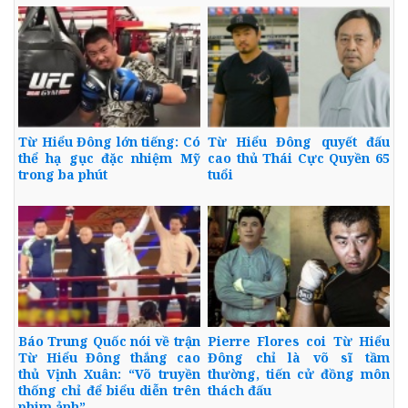
Từ Hiểu Đông lớn tiếng: Có
Từ Hiểu Đông quyết đấu
thể hạ gục đặc nhiệm Mỹ
cao thủ Thái Cực Quyền 65
trong ba phút
tuổi
Báo Trung Quốc nói về trận
Pierre Flores coi Từ Hiểu
Từ Hiểu Đông thắng cao
Đông chỉ là võ sĩ tầm
thủ Vịnh Xuân: “Võ truyền
thường, tiến cử đồng môn
thống chỉ để biểu diễn trên
thách đấu
phim ảnh”