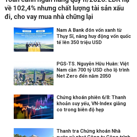
về 102,4% nhưng chất lượng tài sản xấu
đi, cho vay mua nhà chững lại
Nam A Bank đón vốn xanh từ
Thụy Sĩ, nâng huy động vốn quốc
tế lên 350 triệu USD
PGS-TS. Nguyễn Hữu Huân: Việt
Nam cần 700 tỷ USD cho lộ trình
Net Zero đến năm 2050
Chứng khoán phiên 6/8: Thanh
khoản suy yếu, VN-Index giằng
co trong biên độ hẹp
Thanh tra Chứng khoán Nhà