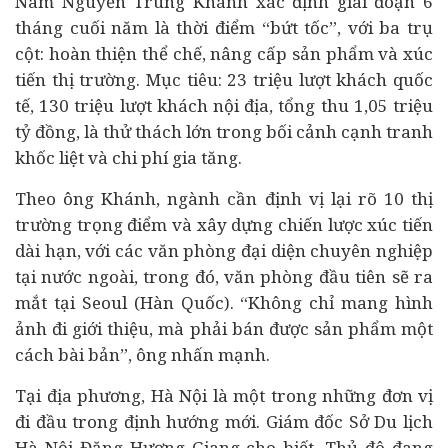
Nam Nguyễn Trùng Khánh xác định giai đoạn 6
tháng cuối năm là thời điểm “bứt tốc”, với ba trụ
cột: hoàn thiện thể chế, nâng cấp sản phẩm và xúc
tiến thị trường. Mục tiêu: 23 triệu lượt khách quốc
tế, 130 triệu lượt khách nội địa, tổng thu 1,05 triệu
tỷ đồng, là thử thách lớn trong bối cảnh cạnh tranh
khốc liệt và chi phí gia tăng.
Theo ông Khánh, ngành cần định vị lại rõ 10 thị
trường trọng điểm và xây dựng chiến lược xúc tiến
dài hạn, với các văn phòng đại diện chuyên nghiệp
tại nước ngoài, trong đó, văn phòng đầu tiên sẽ ra
mắt tại Seoul (Hàn Quốc). “Không chỉ mang hình
ảnh đi giới thiệu, mà phải bán được sản phẩm một
cách bài bản”, ông nhấn mạnh.
Tại địa phương, Hà Nội là một trong những đơn vị
đi đầu trong định hướng mới. Giám đốc Sở Du lịch
Hà Nội Đặng Hương Giang cho biết, Thủ đô đang