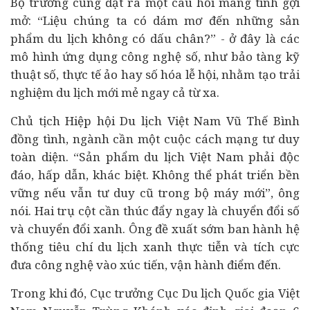
Bộ trưởng cũng đặt ra một câu hỏi mang tính gợi
mở: “Liệu chúng ta có dám mơ đến những sản
phẩm du lịch không có dấu chân?” - ở đây là các
mô hình ứng dụng công nghệ số, như bảo tàng kỹ
thuật số, thực tế ảo hay số hóa lễ hội, nhằm tạo trải
nghiệm du lịch mới mẻ ngay cả từ xa.
Chủ tịch Hiệp hội Du lịch Việt Nam Vũ Thế Bình
đồng tình, ngành cần một cuộc cách mạng tư duy
toàn diện. “Sản phẩm du lịch Việt Nam phải độc
đáo, hấp dẫn, khác biệt. Không thể phát triển bền
vững nếu vẫn tư duy cũ trong bộ máy mới”, ông
nói. Hai trụ cột cần thúc đẩy ngay là
chuyển đổi số
và chuyển đổi xanh. Ông đề xuất sớm ban hành hệ
thống tiêu chí du lịch xanh thực tiễn và tích cực
đưa công nghệ vào xúc tiến, vận hành điểm đến.
Trong khi đó, Cục trưởng Cục Du lịch Quốc gia Việt