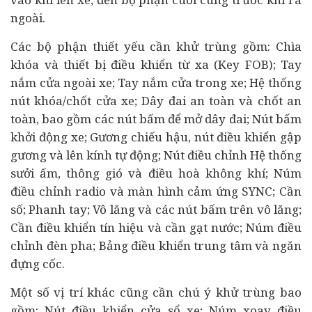
ngoài.
Các bộ phận thiết yếu cần khử trùng gồm: Chìa
khóa và thiết bị điều khiển từ xa (Key FOB); Tay
nắm cửa ngoài xe; Tay nắm cửa trong xe; Hệ thống
nút khóa/chốt cửa xe; Dây đai an toàn và chốt an
toàn, bao gồm các nút bấm để mở dây đai; Nút bấm
khởi động xe; Gương chiếu hậu, nút điều khiển gập
gương và lên kính tự động; Nút điều chỉnh Hệ thống
sưởi ấm, thông gió và điều hoà không khí; Núm
điều chỉnh radio và màn hình cảm ứng SYNC; Cần
số; Phanh tay; Vô lăng và các nút bấm trên vô lăng;
Cần điều khiển tín hiệu và cần gạt nước; Núm điều
chỉnh đèn pha; Bảng điều khiển trung tâm và ngăn
đựng cốc.
Một số vị trí khác cũng cần chú ý khử trùng bao
gồm: Nút điều khiển cửa sổ xe; Núm xoay điều