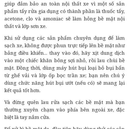
giúp đảm bảo an toàn nội thất xe vì một số sản
phẩm tẩy rửa gia dụng có thành phần là thuốc tẩy,
acetone, clo và amoniac sẽ làm hỏng bề mặt nội
thất và lớp sơn xe.
Khi sử dụng các sản phẩm chuyên dụng để làm
sạch xe, không được phun trực tiếp lên bề mặt như
bảng điều khiển... thay vào đó, hãy xịt dung dịch
vào một chiếc khăn bông sợi nhỏ, rồi lau chùi bề
mặt. Đồng thời, dùng máy hút bụi loại bỏ bụi bẩn
từ ghế vải và lớp ốp bọc trần xe; bạn nên chú ý
dùng chức năng hút bụi ướt (nếu có) sẽ mang lại
kết quả tốt hơn.
Và đừng quên lau rửa sạch các bề mặt mà bạn
thường xuyên chạm vào phía bên ngoài xe, đặc
biệt là tay nắm cửa.
Để xử lý bề mặt da, đầu tiên hãy dùng thử các sản