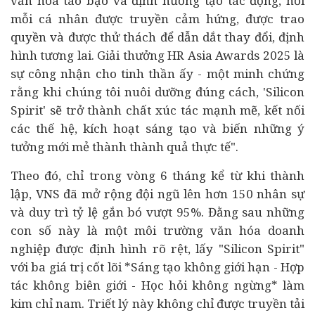
văn hóa táo bạo và định hướng tạo tác động, nơi
mỗi cá nhân được truyền cảm hứng, được trao
quyền và được thử thách để dẫn dắt thay đổi, định
hình tương lai. Giải thưởng HR Asia Awards 2025 là
sự công nhận cho tinh thần ấy - một minh chứng
rằng khi chúng tôi nuôi dưỡng đúng cách, 'Silicon
Spirit' sẽ trở thành chất xúc tác mạnh mẽ, kết nối
các thế hệ, kích hoạt sáng tạo và biến những ý
tưởng mới mẻ thành thành quả thực tế".
Theo đó, chỉ trong vòng 6 tháng kể từ khi thành
lập, VNS đã mở rộng đội ngũ lên hơn 150 nhân sự
và duy trì tỷ lệ gắn bó vượt 95%. Đằng sau những
con số này là một môi trường văn hóa doanh
nghiệp được định hình rõ rệt, lấy "Silicon Spirit"
với ba giá trị cốt lõi *Sáng tạo không giới hạn - Hợp
tác không biên giới - Học hỏi không ngừng* làm
kim chỉ nam. Triết lý này không chỉ được truyền tải