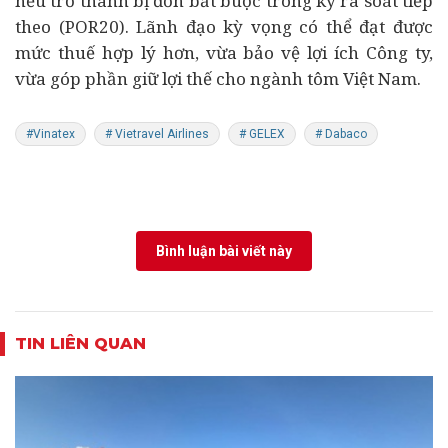
nếu trở thành bị đơn bắt buộc trong kỳ rà soát tiếp
theo (POR20). Lãnh đạo kỳ vọng có thể đạt được
mức thuế hợp lý hơn, vừa bảo vệ lợi ích Công ty,
vừa góp phần giữ lợi thế cho ngành tôm Việt Nam.
#Vinatex
# Vietravel Airlines
# GELEX
# Dabaco
Bình luận bài viết này
TIN LIÊN QUAN