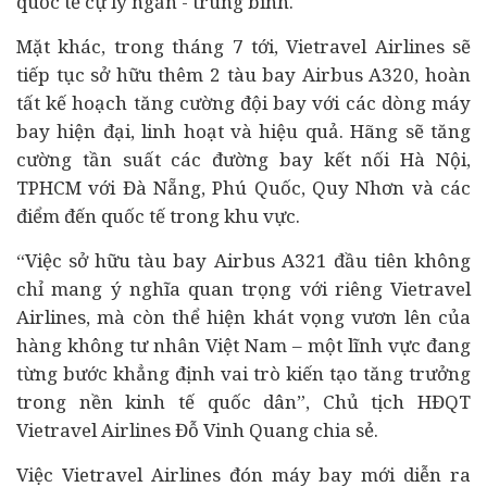
quốc tế cự ly ngắn - trung bình.
Mặt khác, trong tháng 7 tới, Vietravel Airlines sẽ
tiếp tục sở hữu thêm 2 tàu bay Airbus A320, hoàn
tất kế hoạch tăng cường đội bay với các dòng máy
bay hiện đại, linh hoạt và hiệu quả. Hãng sẽ tăng
cường tần suất các đường bay kết nối Hà Nội,
TPHCM với Đà Nẵng, Phú Quốc, Quy Nhơn và các
điểm đến quốc tế trong khu vực.
“Việc sở hữu tàu bay Airbus A321 đầu tiên không
chỉ mang ý nghĩa quan trọng với riêng Vietravel
Airlines, mà còn thể hiện khát vọng vươn lên của
hàng không tư nhân Việt Nam – một lĩnh vực đang
từng bước khẳng định vai trò kiến tạo tăng trưởng
trong nền
kinh tế
quốc dân”, Chủ tịch HĐQT
Vietravel Airlines Đỗ Vinh Quang chia sẻ.
Việc Vietravel Airlines đón máy bay mới diễn ra