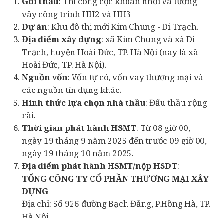
Gói thầu
: Thi công cọc khoan nhồi và tường
vây công trình HH2 và HH3
Dự án
: Khu đô thị mới Kim Chung - Di Trạch.
Địa điểm xây dựng
: xã Kim Chung và xã Di
Trạch, huyện Hoài Đức, TP. Hà Nội (nay là xã
Hoài Đức, TP. Hà Nội).
Nguồn vốn
: Vốn tự có, vốn vay thương mại và
các nguồn tín dụng khác.
Hình thức lựa chọn nhà thầu
: Đấu thầu rộng
rãi.
Thời gian phát hành HSMT
: Từ 08 giờ 00,
ngày 19 tháng 9 năm 2025 đến trước 09 giờ 00,
ngày 19 tháng 10 năm 2025.
Địa điểm phát hành HSMT/nộp HSDT
:
TỔNG CÔNG TY CỔ PHẦN THƯƠNG MẠI XÂY
DỰNG
Địa chỉ: Số 926 đường Bạch Đằng, P.Hồng Hà, TP.
Hà Nội