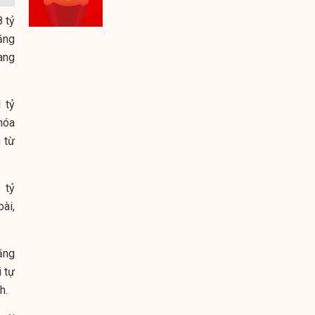
 tỷ
ăng
ang
 tỷ
hóa
n từ
 tỷ
oài,
ăng
 tự
h.