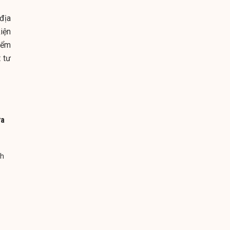
 địa
kiện
iểm
 tư
ưa
nh