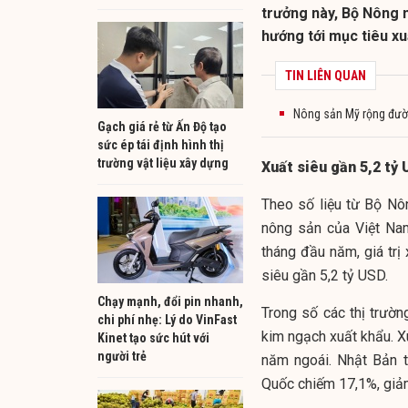
trưởng này, Bộ Nông 
hướng tới mục tiêu xu
TIN LIÊN QUAN
Nông sản Mỹ rộng đườ
Gạch giá rẻ từ Ấn Độ tạo
sức ép tái định hình thị
trường vật liệu xây dựng
Xuất siêu gần 5,2 tỷ
Theo số liệu từ Bộ Nô
nông sản của Việt Nam
tháng đầu năm, giá trị
siêu gần 5,2 tỷ USD.
Chạy mạnh, đổi pin nhanh,
Trong số các thị trườ
chi phí nhẹ: Lý do VinFast
kim ngạch xuất khẩu. X
Kinet tạo sức hút với
người trẻ
năm ngoái. Nhật Bản t
Quốc chiếm 17,1%, giả