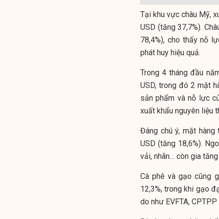
Tại khu vực châu Mỹ, x
USD (tăng 37,7%). Châ
78,4%), cho thấy nỗ l
phát huy hiệu quả.
Trong 4 tháng đầu năm
USD, trong đó 2 mặt h
sản phẩm và nỗ lực c
xuất khẩu nguyên liệu 
Đáng chú ý, mặt hàng t
USD (tăng 18,6%). Ngoài
vải, nhãn… còn gia tăng
Cà phê và gạo cũng gh
12,3%, trong khi gạo đạ
do như EVFTA, CPTPP đã