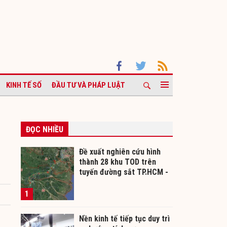
KINH TẾ SỐ
ĐẦU TƯ VÀ PHÁP LUẬT
ĐỌC NHIỀU
Đề xuất nghiên cứu hình
thành 28 khu TOD trên
tuyến đường sắt TP.HCM -
Cần Thơ
1
Nền kinh tế tiếp tục duy trì