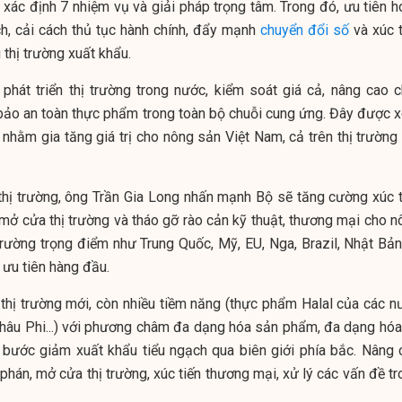
 xác định 7 nhiệm vụ và giải pháp trọng tâm. Trong đó, ưu tiên h
ách, cải cách thủ tục hành chính, đẩy mạnh
chuyển đổi số
và xúc t
thị trường xuất khẩu.
 phát triển thị trường trong nước, kiểm soát giá cả, nâng cao c
ảo an toàn thực phẩm trong toàn bộ chuỗi cung ứng. Đây được 
 nhằm gia tăng giá trị cho nông sản Việt Nam, cả trên thị trường
 thị trường, ông Trần Gia Long nhấn mạnh Bộ sẽ tăng cường xúc t
ở cửa thị trường và tháo gỡ rào cản kỹ thuật, thương mại cho n
trường trọng điểm như Trung Quốc, Mỹ, EU, Nga, Brazil, Nhật Bản
 ưu tiên hàng đầu.
thị trường mới, còn nhiều tiềm năng (thực phẩm Halal của các n
châu Phi...) với phương châm đa dạng hóa sản phẩm, đa dạng hóa 
 bước giảm xuất khẩu tiểu ngạch qua biên giới phía bắc. Nâng 
hán, mở cửa thị trường, xúc tiến thương mại, xử lý các vấn đề tr