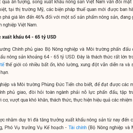
 quả ấn tượng, song xuất khẩu nông sản Việt Nam vẫn đối mặt 
biệt, tại thị trường Mỹ, các biện pháp thuế quan mới được ban hà
n phá giá lên đến 46% đối với một số sản phẩm nông sản, đang 
nh nghiệp Việt Nam.
 xuất khẩu 64 - 65 tỷ USD
tướng Chính phủ giao Bộ Nông nghiệp và Môi trường phấn đấu 
ẩu nông sản khoảng 64 - 65 tỷ USD. Đây là thách thức rất lớn tr
 tế
thế giới có nhiều bất ổn, khó lường, xung đột vẫn diễn ra và 
 hạn.
hiệp và Môi trường Phùng Đức Tiến cho biết, để đạt được các 
nh phủ giao, đòi hỏi toàn ngành phải nỗ lực phấn đấu, tập tr
i cơ, vượt qua khó khăn, thách thức, thực hiện hiệu quả các nhiệm
ược nhằm duy trì đà tăng trưởng xuất khẩu nông sản từ nay đến c
ng, Phó Vụ trưởng Vụ Kế hoạch -
Tài chính
(Bộ Nông nghiệp và 