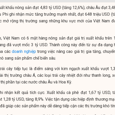
uất khẩu nông sản đạt 4,83 tỷ USD (tăng 12,6%); châu Âu đạt 3,48
u Phi ghi nhận mức tăng trưởng mạnh nhất, đạt 648 triệu USD (t
ực mở rộng thị trường sang những khu vực mới của Việt Nam đ
, Việt Nam có 6 mặt hàng nông sản đạt giá trị xuất khẩu trên 1
àng đã vượt mốc 3 tỷ USD. Thành công này đến từ sự đa dạng 
ủa các
doanh nghiệp
trong việc nâng cao giá trị gia tăng, chuyể
thô sang sản phẩm chế biến sâu.
rái cây tiếp tục là điểm sáng với kim ngạch xuất khẩu vượt 1,3
 thị trường châu Á, các loại trái cây nhiệt đới như thanh long, x
 thị phần tại các nước châu Âu và Hoa Kỳ.
i nhận kết quả tích cực. Xuất khẩu cà phê đạt 1,67 tỷ USD, t
t 1,28 tỷ USD, tăng 8,9%. Việc tận dụng các hiệp định thương mại
 giúp các sản phẩm này dễ dàng tiếp cận các thị trường khó tín