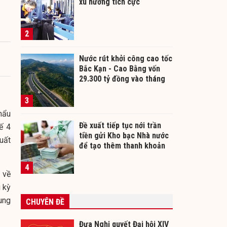
xu hướng tích cực
2
Nước rút khởi công cao tốc
Bắc Kạn - Cao Bằng vốn
29.300 tỷ đồng vào tháng
12/2026
3
hẩu
Đề xuất tiếp tục nới trần
ế 4
tiền gửi Kho bạc Nhà nước
uất
để tạo thêm thanh khoản
cho ngân hàng
4
 về
 kỳ
ung
CHUYÊN ĐỀ
Đưa Nghị quyết Đại hội XIV