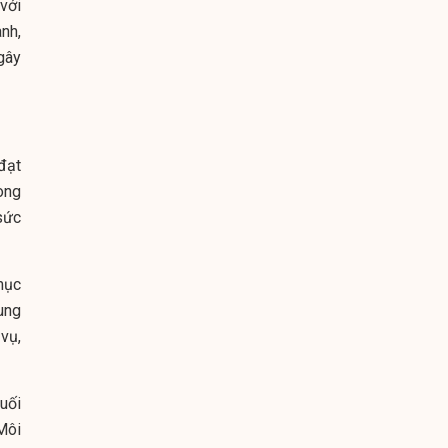
với
nh,
gây
đạt
ong
sức
mục
ung
 vụ,
uối
Môi