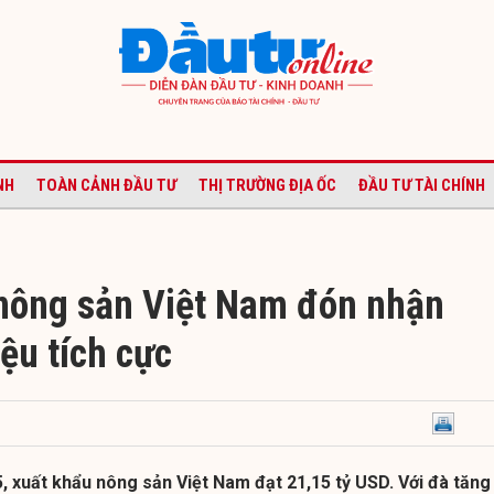
NH
TOÀN CẢNH ĐẦU TƯ
THỊ TRƯỜNG ĐỊA ỐC
ĐẦU TƯ TÀI CHÍNH
nông sản Việt Nam đón nhận
iệu tích cực
, xuất khẩu nông sản Việt Nam đạt 21,15 tỷ USD. Với đà tăng