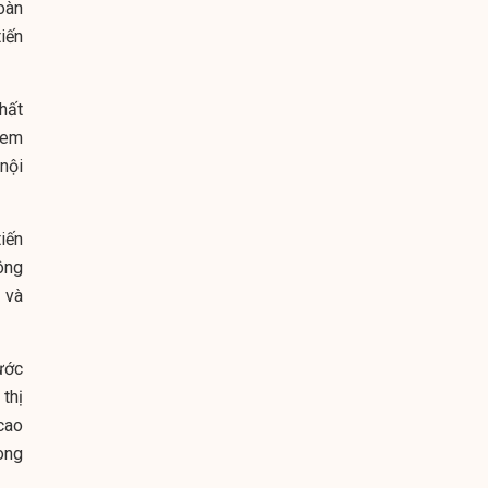
oàn
iến
hất
xem
 nội
iến
ông
 và
ước
thị
cao
ong