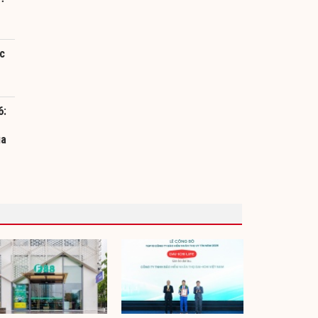
c
6:
ua