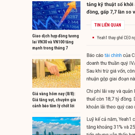
tảng kỹ thuật số khởi 
đồng, gấp 7,7 lần so v
TIN LIÊN QUAN
Giao dịch hợp đồng tương
Yeah1 thay ghế CEO ng
lai VN30 và VN100 tăng
mạnh trong tháng 7
Báo cáo
tài chính
của C
doanh thu thuần quý IV
Sau khi trừ giá vốn, cô
nhuận gộp giai đoạn nà
Chi phí lãi vay và quản 
Giá vàng hôm nay (8/8):
thuế còn 18,7 tỷ đồng. 
Giá tăng vọt, chuyên gia
cảnh báo tâm lý chốt lời
khoản lãi theo quý cao 
Luỹ kế cả năm, Yeah1 có
tăng khoảng 31% và 25%
tiếp nhưng vẫn thấp hơ