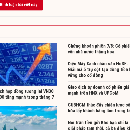
Bình luận bài viết này
Chứng khoán phiên 7/8: Cổ phiế
vốn nhà nước thăng hoa
Điện Máy Xanh chào sàn HoSE:
Giải mã 5 trụ cột tạo dòng tiền
vững cho cổ đông
Giao dịch tự doanh cổ phiếu gi
ịch hợp đồng tương lai VN30
mạnh trên HNX và UPCoM
00 tăng mạnh trong tháng 7
CUBHCM thúc đẩy chiến lược s
hóa lấy khách hàng làm trung t
Nới trần tiền gửi Kho bạc chỉ là
giải pháp tạm thời, cả ba điều k