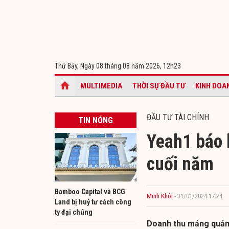
Thứ Bảy, Ngày 08 tháng 08 năm 2026,
12h23
MULTIMEDIA
THỜI SỰ ĐẦU TƯ
KINH DOA
ĐẦU TƯ TÀI CHÍNH
TIN NÓNG
Yeah1 báo l
cuối năm
Bamboo Capital và BCG
Minh Khôi
- 31/01/2024 17:24
Land bị huỷ tư cách công
ty đại chúng
Doanh thu mảng quảng