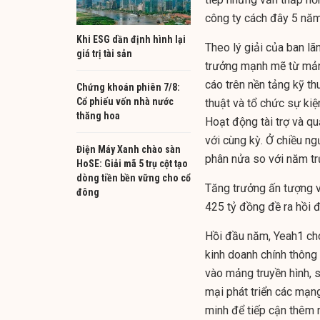
công ty cách đây 5 năm
Khi ESG dần định hình lại
Theo lý giải của ban l
giá trị tài sản
trưởng mạnh mẽ từ mảng
cáo trên nền tảng kỹ th
Chứng khoán phiên 7/8:
Cổ phiếu vốn nhà nước
thuật và tổ chức sự ki
thăng hoa
Hoạt động tài trợ và q
với cùng kỳ. Ở chiều ng
Điện Máy Xanh chào sàn
phân nửa so với năm trư
HoSE: Giải mã 5 trụ cột tạo
dòng tiền bền vững cho cổ
Tăng trưởng ấn tượng v
đông
425 tỷ đồng đề ra hồi 
Hồi đầu năm, Yeah1 cho
kinh doanh chính thông 
vào mảng truyền hình, 
mại phát triển các mạng
minh để tiếp cận thêm 