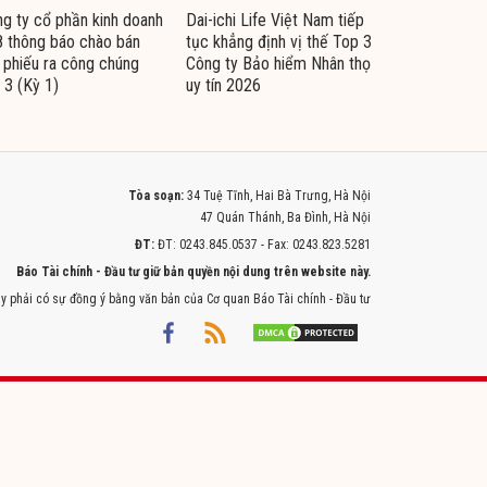
g ty cổ phần kinh doanh
Dai-ichi Life Việt Nam tiếp
 thông báo chào bán
tục khẳng định vị thế Top 3
i phiếu ra công chúng
Công ty Bảo hiểm Nhân thọ
 3 (Kỳ 1)
uy tín 2026
Tòa soạn:
34 Tuệ Tĩnh, Hai Bà Trưng, Hà Nội
47 Quán Thánh, Ba Đình, Hà Nội
ĐT:
ĐT: 0243.845.0537 - Fax: 0243.823.5281
Báo Tài chính - Đầu tư giữ bản quyền nội dung trên website này.
y phải có sự đồng ý bằng văn bản của Cơ quan Báo Tài chính - Đầu tư
Powered by
ITMEDIA