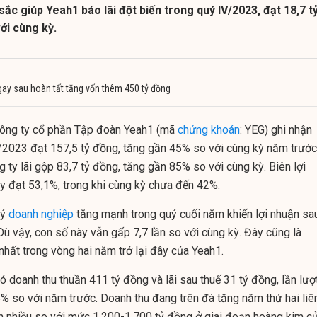
sắc giúp Yeah1 báo lãi đột biến trong quý IV/2023, đạt 18,7 t
ới cùng kỳ.
ay sau hoàn tất tăng vốn thêm 450 tỷ đồng
ông ty cổ phần Tập đoàn Yeah1 (mã
chứng khoán
: YEG) ghi nhận
/2023 đạt 157,5 tỷ đồng, tăng gần 45% so với cùng kỳ năm trước
ng ty lãi gộp 83,7 tỷ đồng, tăng gần 85% so với cùng kỳ. Biên lợi
y đạt 53,1%, trong khi cùng kỳ chưa đến 42%.
lý
doanh nghiệp
tăng mạnh trong quý cuối năm khiến lợi nhuận sa
Dù vậy, con số này vẫn gấp 7,7 lần so với cùng kỳ. Đây cũng là
nhất trong vòng hai năm trở lại đây của Yeah1.
 doanh thu thuần 411 tỷ đồng và lãi sau thuế 31 tỷ đồng, lần lượ
 so với năm trước. Doanh thu đang trên đà tăng năm thứ hai liê
n nhiều so với mức 1.200-1.700 tỷ đồng ở giai đoạn hoàng kim c