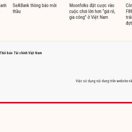
oanh
SeABank thông báo mời
Moonfolks đặt cược vào
Côn
n
thầu
cuộc chơi lớn hơn “giá rẻ,
F88
gia công” ở Việt Nam
trá
đợt
 Thời báo Tài chính Việt Nam
Việc sử dụng nội dung trên website nà