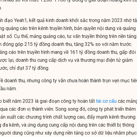
.
ãnh đạo Yeah1, kết quả kinh doanh khởi sắc trong năm 2023 nhờ t
 quảng cáo trên kênh truyền hình, bản quyền nội dung và quảng
uật số. Cụ thể, mảng quảng cáo, tư vấn truyền thông trên nền tảng
ện đóng góp 215 tỷ đồng doanh thu, tăng 32% so với năm trước.
uảng cáo trên truyền hình mang về 161 tỷ đồng doanh thu, gấp đôi
ược lại, doanh thu cung cấp dịch vụ và thương mại điện tử giảm
ớc, chỉ đạt 37 tỷ đồng.
ề doanh thu, nhưng công ty vẫn chưa hoàn thành trọn vẹn mục tiê
đầu năm.
 biết năm 2023 là giai đoạn công ty hoàn tất
tái cơ cấu
các mản
qua các đơn vị thành viên. Song song đó, công ty phát triển thêm
sản xuất các chương trình chất lượng cao, đẩy mạnh kênh thương
 đa kênh, và ứng dụng cung cấp nội dung trên các thiết bị thông
người dùng cũng như xây dựng nền tảng cơ sở dữ liệu nhằm phục