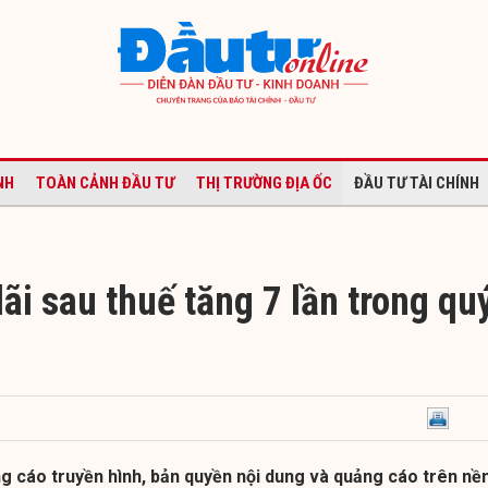
NH
TOÀN CẢNH ĐẦU TƯ
THỊ TRƯỜNG ĐỊA ỐC
ĐẦU TƯ TÀI CHÍNH
ãi sau thuế tăng 7 lần trong qu
 cáo truyền hình, bản quyền nội dung và quảng cáo trên nề