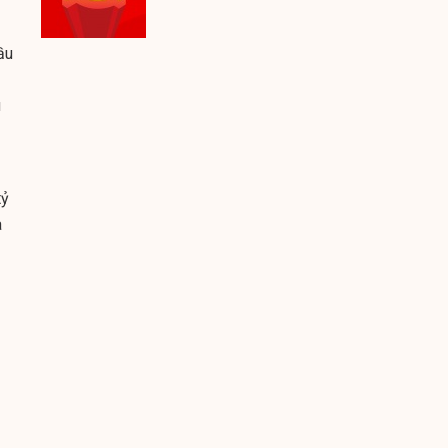
ầu
u
tỷ
a