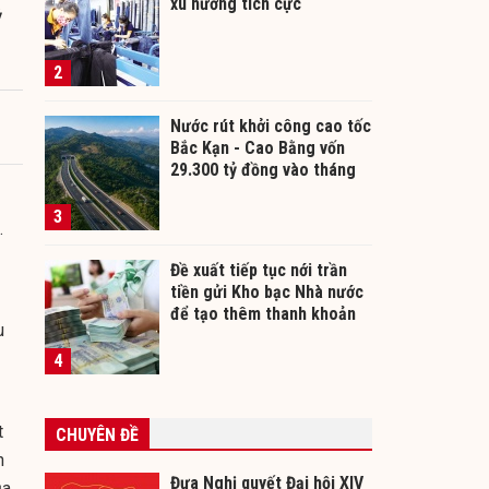
xu hướng tích cực
ỷ
2
Nước rút khởi công cao tốc
Bắc Kạn - Cao Bằng vốn
29.300 tỷ đồng vào tháng
12/2026
3
.
Đề xuất tiếp tục nới trần
tiền gửi Kho bạc Nhà nước
để tạo thêm thanh khoản
u
cho ngân hàng
4
t
CHUYÊN ĐỀ
n
Đưa Nghị quyết Đại hội XIV
ủa