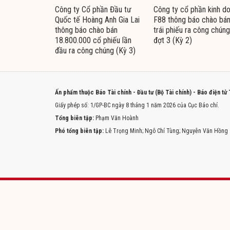
Công ty Cổ phần Đầu tư
Công ty cổ phần kinh d
Quốc tế Hoàng Anh Gia Lai
F88 thông báo chào bá
thông báo chào bán
trái phiếu ra công chúng
18.800.000 cổ phiếu lần
đợt 3 (Kỳ 2)
đầu ra công chúng (Kỳ 3)
Ấn phẩm thuộc Báo Tài chính - Đầu tư (Bộ Tài chính) - Báo điện tử
Giấy phép số: 1/GP-BC ngày 8 tháng 1 năm 2026 của Cục Báo chí.
Tổng biên tập:
Phạm Văn Hoành
Phó tổng biên tập:
Lê Trọng Minh; Ngô Chí Tùng; Nguyễn Văn Hồng
Trang chủ
Tòa soạn
Liên hệ quảng cáo