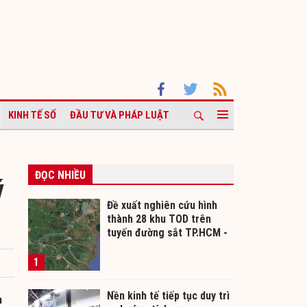
KINH TẾ SỐ
ĐẦU TƯ VÀ PHÁP LUẬT
ĐỌC NHIỀU
ý
Đề xuất nghiên cứu hình
thành 28 khu TOD trên
tuyến đường sắt TP.HCM -
Cần Thơ
1
Nền kinh tế tiếp tục duy trì
n