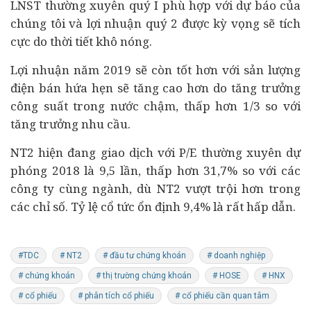
LNST thường xuyên quý I phù hợp với dự báo của
chúng tôi và lợi nhuận quý 2 được kỳ vọng sẽ tích
cực do thời tiết khô nóng.
Lợi nhuận năm 2019 sẽ còn tốt hơn với sản lượng
điện bán hứa hẹn sẽ tăng cao hơn do tăng trưởng
công suất trong nước chậm, thấp hơn 1/3 so với
tăng trưởng nhu cầu.
NT2 hiện đang giao dịch với P/E thường xuyên dự
phóng 2018 là 9,5 lần, thấp hơn 31,7% so với các
công ty cùng ngành, dù NT2 vượt trội hơn trong
các chỉ số. Tỷ lệ cổ tức ổn định 9,4% là rất hấp dẫn.
#TDC
# NT2
# đầu tư chứng khoán
# doanh nghiệp
# chứng khoán
# thị trường chứng khoán
# HOSE
# HNX
# cổ phiếu
# phân tích cổ phiếu
# cổ phiếu cần quan tâm