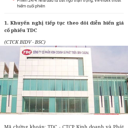
Phiên 24/4: Nhà đầu tư bất ngờ thận trọng, VN-Index thoát
hiểm cuối phiên
1. Khuyến nghị tiếp tục theo dõi diễn biến giá
cổ phiếu TDC
(CTCK BIDV - BSC)
Mã
chứng khoán
: TDC - CTCP Kinh doanh và Phát