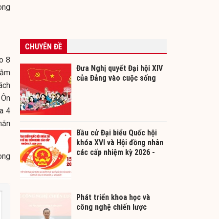
ong
CHUYÊN ĐỀ
o 8
Đưa Nghị quyết Đại hội XIV
nằm
của Đảng vào cuộc sống
ách
 Ôn
a 4
hắn
Bầu cử Đại biểu Quốc hội
khóa XVI và Hội đồng nhân
các cấp nhiệm kỳ 2026 -
ong
2031
Phát triển khoa học và
công nghệ chiến lược