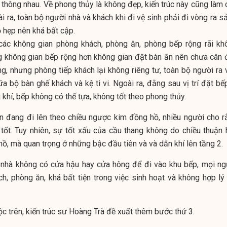
a thông nhau. Về phong thủy là không đẹp, kiến trúc này cũng làm
i ra, toàn bộ người nhà và khách khi đi vệ sinh phải đi vòng ra s
ỏ hẹp nên khá bất cập.
 các không gian phòng khách, phòng ăn, phòng bếp rộng rãi kh
g không gian bếp rộng hơn không gian đặt bàn ăn nên chưa cân đ
ng, nhưng phòng tiếp khách lại không riêng tư, toàn bộ người ra 
a bộ bàn ghế khách và kệ ti vi. Ngoài ra, đằng sau vị trí đặt bế
 khí, bếp không có thế tựa, không tốt theo phong thủy.
ện đang đi lên theo chiều ngược kim đồng hồ, nhiều người cho r
tốt. Tuy nhiên, sự tốt xấu của cầu thang không do chiều thuận 
ồ, mà quan trọng ở những bậc đầu tiên và và dẫn khí lên tầng 2.
g, nhà không có cửa hậu hay cửa hông để đi vào khu bếp, mọi ng
h, phòng ăn, khá bất tiện trong việc sinh hoạt và không hợp lý 
c trên, kiến trúc sư Hoàng Trà đề xuất thêm bước thứ 3.