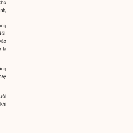
 cho
ảnh,
ông
ối.
vào
p là
ằng
hay
ười
khi