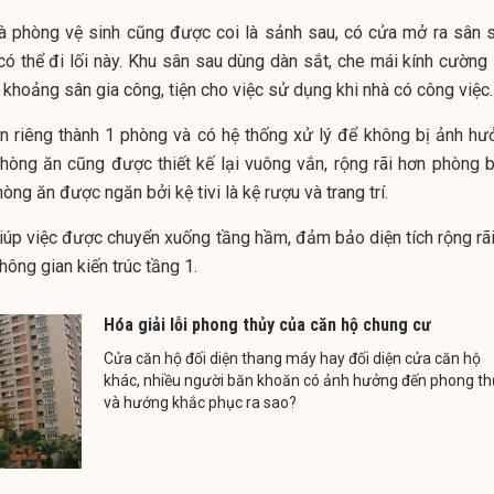
à phòng vệ sinh cũng được coi là sảnh sau, có cửa mở ra sân s
ó thể đi lối này. Khu sân sau dùng dàn sắt, che mái kính cường 
khoảng sân gia công, tiện cho việc sử dụng khi nhà có công việc.
 riêng thành 1 phòng và có hệ thống xử lý để không bị ảnh hư
Phòng ăn cũng được thiết kế lại vuông vắn, rộng rãi hơn phòng b
ng ăn được ngăn bởi kệ tivi là kệ rượu và trang trí.
úp việc được chuyển xuống tầng hầm, đảm bảo diện tích rộng rãi
ông gian kiến trúc tầng 1.
Hóa giải lỗi phong thủy của căn hộ chung cư
Cửa căn hộ đối diện thang máy hay đối diện cửa căn hộ
khác, nhiều người băn khoăn có ảnh hưởng đến phong th
và hướng khắc phục ra sao?