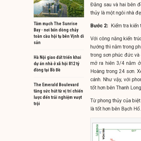
Đằng sau và hai bên đề
thủy là một ngôi nhà đẹ
Tâm mạch The Sunrise
Bước 2:
Kiểm tra kiến t
Bay - nơi bốn dòng chảy
toàn cầu hội tụ bên Vịnh di
Với công năng kiến trú
sản
hướng thì nằm trong phư
trong sơn phúc đức và
Hà Nội giao đất triển khai
mở ra hiên 3/4 nằm ở 
dự án nhà ở xã hội 812 tỷ
đồng tại Bồ Đề
Hoàng trong 24 sơn. X
cánh. Như vậy, với ph
The Emerald Boulevard
tốt hơn bên Thanh Long
tăng sức hút từ vị trí chiến
lược đến trải nghiệm vượt
Từ phong thủy của biệt
trội
là tốt hơn bên Bạch Hổ.