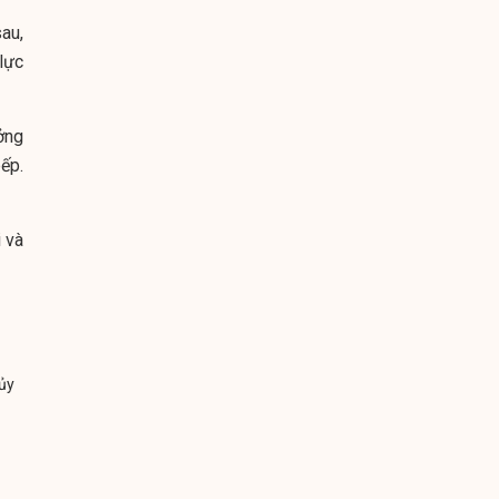
au,
lực
ởng
ếp.
 và
ủy