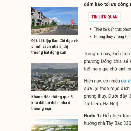
đảm bảo tối ưu công 
TIN LIÊN QUAN
Thiết kế kiến trúc pho
Phong thủy vượng khí 
Đắk Lắk lập Ban Chỉ đạo về
chính sách nhà ở, thị
trường bất động sản
Trong số này, kiến trú
phương Đông chia sẻ ki
tuổi nam gia chủ sinh 
Hiện nay, có nhiều
dự á
sửa lại theo mục đích
phong thủy. Dưới đây là
Khánh Hòa thông qua 5
khu đất thí điểm nhà ở
Từ Liêm, Hà Nội).
thương mại
Bước 1:
Đến hiện trạn
hướng nhà Tây Bắc 330