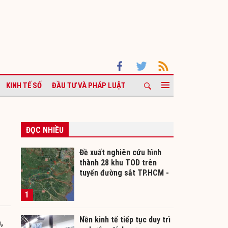
KINH TẾ SỐ
ĐẦU TƯ VÀ PHÁP LUẬT
ĐỌC NHIỀU
Đề xuất nghiên cứu hình
thành 28 khu TOD trên
tuyến đường sắt TP.HCM -
Cần Thơ
1
Nền kinh tế tiếp tục duy trì
,