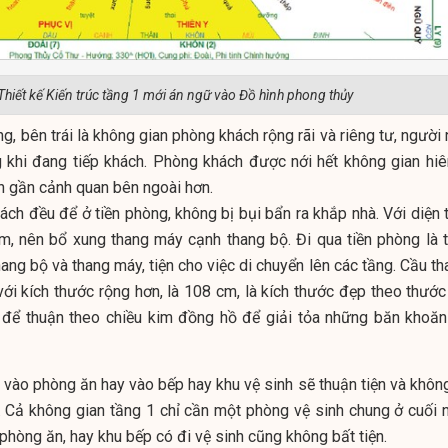
Thiết kế Kiến trúc tầng 1 mới án ngữ vào Đồ hình phong thủy
g, bên trái là không gian phòng khách rộng rãi và riêng tư, người
 khi đang tiếp khách. Phòng khách được nới hết không gian hiê
ìn gần cảnh quan bên ngoài hơn.
ch đều để ở tiền phòng, không bị bụi bẩn ra khắp nhà. Với diện t
m, nên bổ xung thang máy cạnh thang bộ. Đi qua tiền phòng là t
ang bộ và thang máy, tiện cho việc di chuyển lên các tầng. Cầu t
ới kích thước rộng hơn, là 108 cm, là kích thước đẹp theo thước
i để thuận theo chiều kim đồng hồ để giải tỏa những băn khoăn
 vào phòng ăn hay vào bếp hay khu vệ sinh sẽ thuận tiện và không
 Cả không gian tầng 1 chỉ cần một phòng vệ sinh chung ở cuối n
phòng ăn, hay khu bếp có đi vệ sinh cũng không bất tiện.