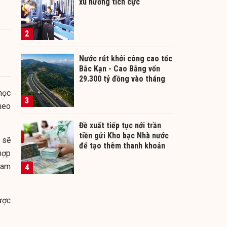
xu hướng tích cực
2
Nước rút khởi công cao tốc
Bắc Kạn - Cao Bằng vốn
29.300 tỷ đồng vào tháng
12/2026
học
3
heo
Đề xuất tiếp tục nới trần
tiền gửi Kho bạc Nhà nước
 sẽ
để tạo thêm thanh khoản
hợp
cho ngân hàng
 Nam
4
ược