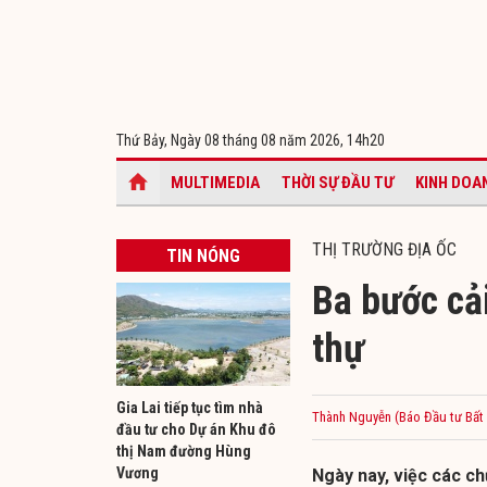
Thứ Bảy, Ngày 08 tháng 08 năm 2026,
14h20
MULTIMEDIA
THỜI SỰ ĐẦU TƯ
KINH DOA
THỊ TRƯỜNG ĐỊA ỐC
TIN NÓNG
Ba bước cải
thự
Gia Lai tiếp tục tìm nhà
Thành Nguyễn (Báo Đầu tư Bất
đầu tư cho Dự án Khu đô
thị Nam đường Hùng
Vương
Ngày nay, việc các ch