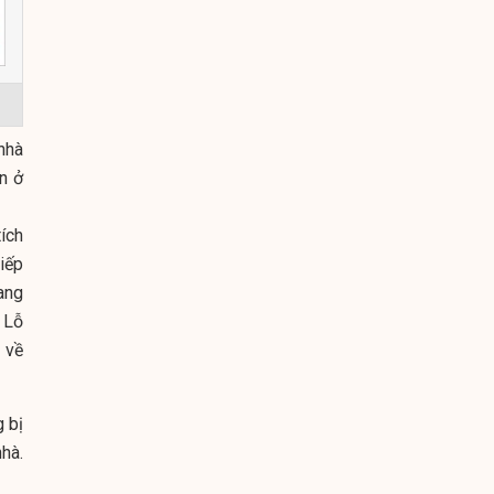
 nhà
n ở
ích
iếp
hang
 Lỗ
 về
 bị
hà.