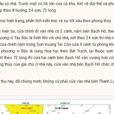
u có nhà. Trước mặt có hồ lớn của cả khu. Xét về địa thế và ph
p theo 8 hướng, 24 sơn, 72 long.
rúc hiện trạng, phân tích kiến trúc và sự tốt xấu theo phong thủy.
c hiện tại, cửa chính đi vào nhà có 2 cánh, nằm bên Bạch Hổ, the
ơng vị Tây Bắc là Sinh Khí với chủ nhà, xét theo 24 sơn thì nhà 
 cửa chính nằm trong Sơn Vượng Tài. Còn cửa 4 cánh từ phòng kh
phương vị Bắc là cung Họa hại theo Bát Trạch, lại thuộc sơn
ét theo 72 long thì cửa hai cánh bên Bạch Hổ vẫn vượng hơn cử
ong thủy của gia chủ ở nhà này, cửa vào nhà bên Bạch Hổ chắc c
.
 thự này, đã chứng minh, không cứ phải cửa vào nhà bên Thanh L