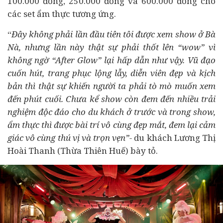
100.000 đồng, 250.000 đồng và 600.000 đồng cho
các set ẩm thực tương ứng.
“
Đây không phải lần đầu tiên tôi được xem show ở Bà
Nà, nhưng lần này thật sự phải thốt lên “wow” vì
không ngờ “After Glow” lại hấp dẫn như vậy. Vũ đạo
cuốn hút, trang phục lộng lẫy, diễn viên đẹp và kịch
bản thì thật sự khiến người ta phải tò mò muốn xem
đến phút cuối. Chưa kể show còn đem đến nhiều trải
nghiệm độc đáo cho du khách ở trước và trong show,
ẩm thực thì được bài trí vô cùng đẹp mắt, đem lại cảm
giác vô cùng thú vị và trọn vẹn”-
du khách Lương Thị
Hoài Thanh (Thừa Thiên Huế) bày tỏ.