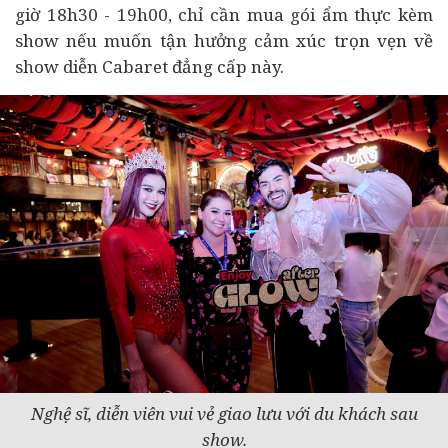
giờ 18h30 - 19h00, chỉ cần mua gói ẩm thực kèm
show nếu muốn tận hưởng cảm xúc trọn vẹn về
show diễn Cabaret đẳng cấp này.
Nghệ sĩ, diễn viên vui vẻ giao lưu với du khách sau
show.