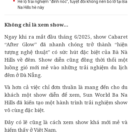
Hé lộ trải nghiệm “đỉnh nóc”, tuyệt đối không nên bỏ lỡ tại Ba
Na Hills hè này
Không chỉ là xem show…
Ngay khi ra mắt đầu tháng 6/2025, show Cabaret
“After Glow” đã nhanh chóng trở thành “hiện
tượng nghệ thuật” có sức hút đặc biệt của Bà Nà
Hills về đêm. Show diễn cũng đồng thời thổi một
luồng gió mới mẻ vào những trải nghiệm du lịch
đêm ở Đà Nẵng.
Và hơn cả việc chỉ đơn thuần là mang đến cho du
khách một show diễn để xem, Sun World Ba Na
Hills đã kiến tạo một hành trình trải nghiệm show
vô cùng đặc biệt.
Đây có lẽ cũng là cách xem show khá mới mẻ và
hiếm thấy ở Việt Nam.