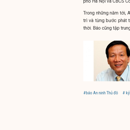
phố Hà Nội và CBCS Cô
Trong những năm tới, A
trì và từng bước phát t
thời. Báo cũng tập trun
#báo An ninh Thủ đô
# kỷ