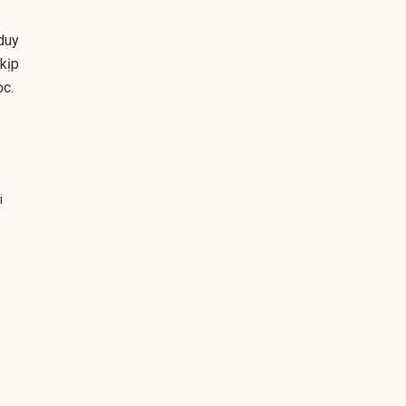
duy
kịp
ọc.
i