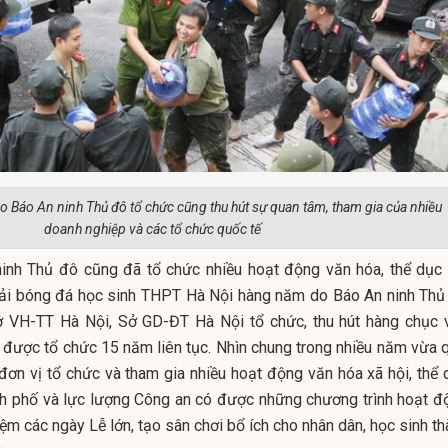
o Báo An ninh Thủ đô tổ chức cũng thu hút sự quan tâm, tham gia của nhiều
doanh nghiệp và các tổ chức quốc tế
inh Thủ đô cũng đã tổ chức nhiều hoạt động văn hóa, thể dục 
 Giải bóng đá học sinh THPT Hà Nội hàng năm do Báo An ninh Thủ
Sở VH-TT Hà Nội, Sở GD-ĐT Hà Nội tổ chức, thu hút hàng chục 
ã được tổ chức 15 năm liên tục. Nhìn chung trong nhiều năm vừa q
đơn vị tổ chức và tham gia nhiều hoạt động văn hóa xã hội, thể 
ành phố và lực lượng Công an có được những chương trình hoạt đ
iệm các ngày Lễ lớn, tạo sân chơi bổ ích cho nhân dân, học sinh t