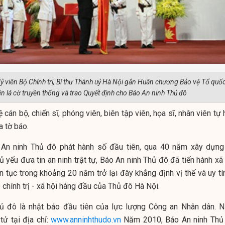
 viên Bộ Chính trị, Bí thư Thành uỷ Hà Nội gắn Huân chương Bảo vệ Tổ quố
n lá cờ truyền thống và trao Quyết định cho Báo An ninh Thủ đô
 cán bộ, chiến sĩ, phóng viên, biên tập viên, họa sĩ, nhân viên tự
a tờ báo.
An ninh Thủ đô phát hành số đầu tiên, qua 40 năm xây dựng
ủ yếu đưa tin an ninh trật tự, Báo An ninh Thủ đô đã tiến hành xã
 tục trong khoảng 20 năm trở lại đây khẳng định vị thế và uy tín
chính trị - xã hội hàng đầu của Thủ đô Hà Nội.
ủ đô là nhật báo đầu tiên của lực lượng Công an Nhân dân. 
tử tại địa chỉ:
www.anninhthudo.vn
Năm 2010, Báo An ninh Thủ