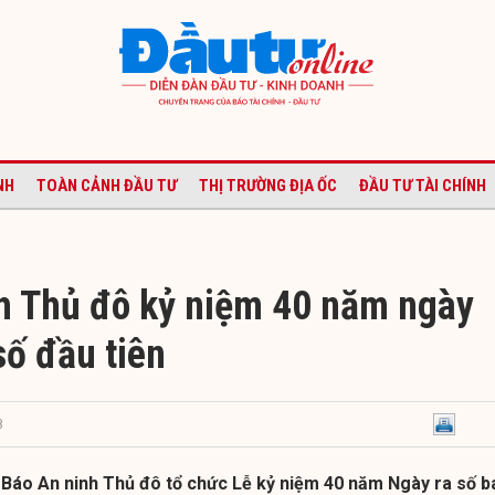
NH
TOÀN CẢNH ĐẦU TƯ
THỊ TRƯỜNG ĐỊA ỐC
ĐẦU TƯ TÀI CHÍNH
h Thủ đô kỷ niệm 40 năm ngày
số đầu tiên
8
, Báo An ninh Thủ đô tổ chức Lễ kỷ niệm 40 năm Ngày ra số b