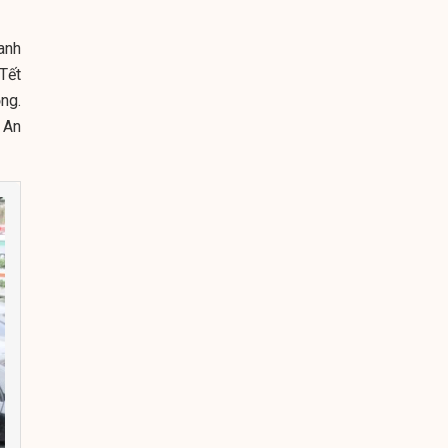
anh
 Tết
ng.
 An