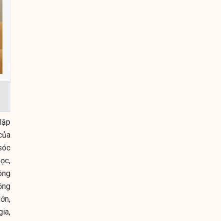
lập
của
sóc
ọc,
ông
ộng
ớn,
ia,