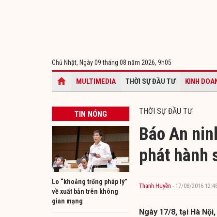
Chủ Nhật, Ngày 09 tháng 08 năm 2026,
9h05
MULTIMEDIA
THỜI SỰ ĐẦU TƯ
KINH DOA
THỜI SỰ ĐẦU TƯ
TIN NÓNG
Báo An nin
phát hành 
Lo “khoảng trống pháp lý”
Thanh Huyền
- 17/08/2016 12:4
về xuất bản trên không
gian mạng
Ngày 17/8, tại Hà Nội