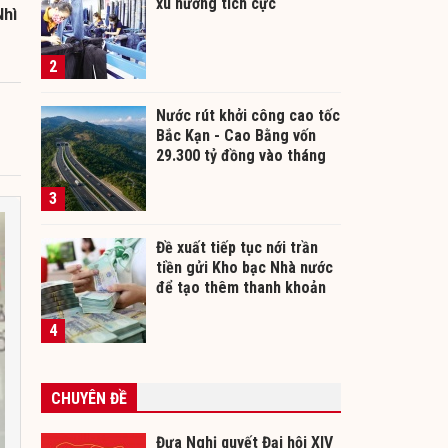
xu hướng tích cực
Nhì
2
Nước rút khởi công cao tốc
Bắc Kạn - Cao Bằng vốn
29.300 tỷ đồng vào tháng
12/2026
3
Đề xuất tiếp tục nới trần
tiền gửi Kho bạc Nhà nước
để tạo thêm thanh khoản
cho ngân hàng
4
CHUYÊN ĐỀ
Đưa Nghị quyết Đại hội XIV