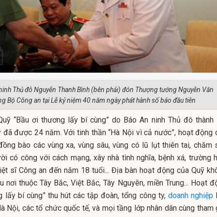
 ninh Thủ đô Nguyễn Thanh Bình (bên phải) đón Thượng tướng Nguyễn Văn
ng Bộ Công an tại Lễ kỷ niệm 40 năm ngày phát hành số báo đầu tiên
Quỹ “Bầu ơi thương lấy bí cùng” do Báo An ninh Thủ đô thành 
y
đã được 24 năm. Với tinh thần “Hà Nội vì cả nước”, hoạt động 
đồng bào các vùng xa, vùng sâu, vùng có lũ lụt thiên tai, chăm 
ười có công với cách mạng, xây nhà tình nghĩa, bệnh xá, trường h
liệt sĩ Công an đến năm 18 tuổi... Địa bàn hoạt động của Quỹ kh
u nơi thuộc Tây Bắc, Việt Bắc, Tây Nguyên, miền Trung... Hoạt đ
 lấy bí cùng” thu hút các tập đoàn, tổng công ty,
doanh nghiệp
l
à Nội, các tổ chức quốc tế, và mọi tầng lớp nhân dân cùng tham g