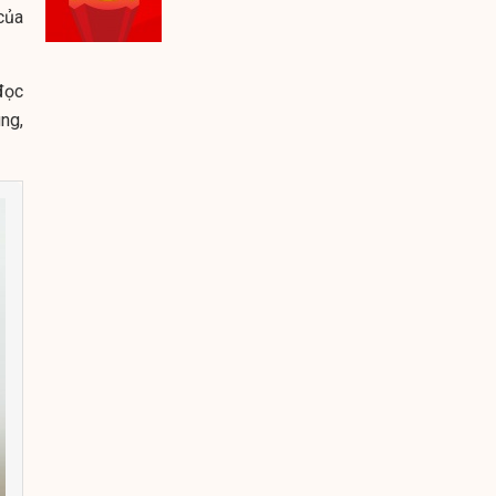
của
đọc
ung,