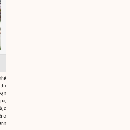
thể
 đô
vạn
ua,
dục
ộng
hành