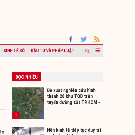
KINH TẾ SỐ
ĐẦU TƯ VÀ PHÁP LUẬT
ĐỌC NHIỀU
Đề xuất nghiên cứu hình
thành 28 khu TOD trên
tuyến đường sắt TP.HCM -
Cần Thơ
1
Nền kinh tế tiếp tục duy trì
áo