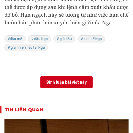
thể được áp dụng sau khi lệnh cấm xuất khẩu được
dỡ bỏ. Hạn ngạch này sẽ tương tự như việc hạn chế
buôn bán phân bón xuyên biên giới của Nga.
#dầu mỏ
# dầu Nga
# giá dầu
# kinh tế Nga
# giá nhiên liệu tại Nga
Bình luận bài viết này
TIN LIÊN QUAN