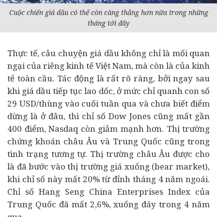
Cuộc chiến giá dầu có thể còn căng thẳng hơn nữa trong những
tháng tới đây
Thực tế, câu chuyện giá dầu không chỉ là mối quan
ngại của riêng kinh tế Việt Nam, mà còn là của
kinh
tế
toàn cầu. Tác động là rất rõ ràng, bởi ngay sau
khi giá dầu tiếp tục lao dốc, ở mức chỉ quanh con số
29 USD/thùng vào cuối tuần qua và chưa biết điểm
dừng là ở đâu, thì chỉ số Dow Jones cũng mất gần
400 điểm, Nasdaq còn giảm mạnh hơn. Thị trường
chứng khoán châu Âu và Trung Quốc cũng trong
tình trạng tương tự. Thị trường châu Âu được cho
là đã bước vào thị trường giá xuống (bear market),
khi chỉ số này mất 20% từ đỉnh tháng 4 năm ngoái.
Chỉ số Hang Seng China Enterprises Index của
Trung Quốc đã mất 2,6%, xuống đáy trong 4 năm
qua…