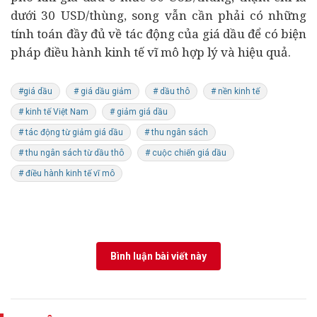
dưới 30 USD/thùng, song vẫn cần phải có những
tính toán đầy đủ về tác động của giá dầu để có biện
pháp điều hành kinh tế vĩ mô hợp lý và hiệu quả.
#giá dầu
# giá dầu giảm
# dầu thô
# nền kinh tế
# kinh tế Việt Nam
# giảm giá dầu
# tác động từ giảm giá dầu
# thu ngân sách
# thu ngân sách từ dầu thô
# cuộc chiến giá dầu
# điều hành kinh tế vĩ mô
Bình luận bài viết này