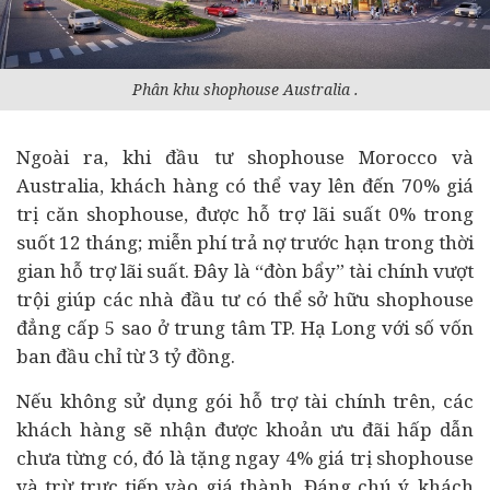
Phân khu shophouse Australia .
Ngoài ra, khi đầu tư shophouse Morocco và
Australia, khách hàng có thể vay lên đến 70% giá
trị căn shophouse, được hỗ trợ lãi suất 0% trong
suốt 12 tháng; miễn phí trả nợ trước hạn trong thời
gian hỗ trợ lãi suất. Đây là “đòn bẩy”
tài chính
vượt
trội giúp các nhà đầu tư có thể sở hữu shophouse
đẳng cấp 5 sao ở trung tâm TP. Hạ Long với số vốn
ban đầu chỉ từ 3 tỷ đồng.
Nếu không sử dụng gói hỗ trợ tài chính trên, các
khách hàng sẽ nhận được khoản ưu đãi hấp dẫn
chưa từng có, đó là tặng ngay 4% giá trị shophouse
và trừ trực tiếp vào giá thành. Đáng chú ý, khách