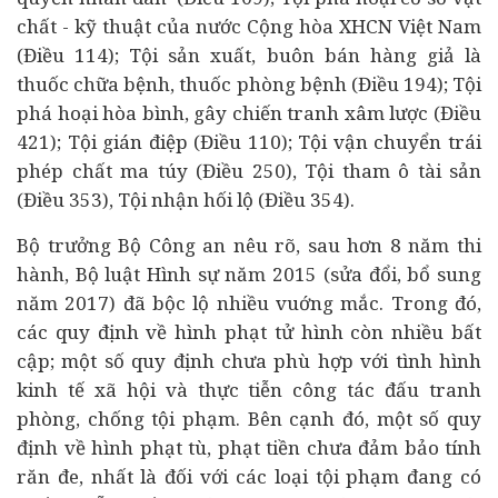
chất - kỹ thuật của nước Cộng hòa XHCN Việt Nam
(Điều 114); Tội sản xuất, buôn bán hàng giả là
thuốc chữa bệnh, thuốc phòng bệnh (Điều 194); Tội
phá hoại hòa bình, gây chiến tranh xâm lược (Điều
421); Tội gián điệp (Điều 110); Tội vận chuyển trái
phép chất ma túy (Điều 250), Tội tham ô tài sản
(Điều 353), Tội nhận hối lộ (Điều 354).
Bộ trưởng Bộ Công an nêu rõ, sau hơn 8 năm thi
hành, Bộ luật Hình sự năm 2015 (sửa đổi, bổ sung
năm 2017) đã bộc lộ nhiều vuớng mắc. Trong đó,
các quy định về hình phạt tử hình còn nhiều bất
cập; một số quy định chưa phù hợp với tình hình
kinh tế
xã hội và thực tiễn công tác đấu tranh
phòng, chống tội phạm. Bên cạnh đó, một số quy
định về hình phạt tù, phạt tiền chưa đảm bảo tính
răn đe, nhất là đối với các loại tội phạm đang có