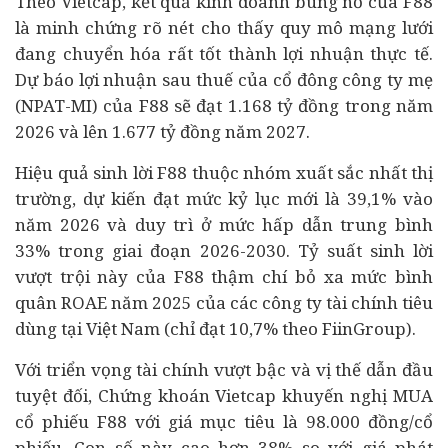
Theo Vietcap, kết quả kinh doanh bùng nổ của F88
là minh chứng rõ nét cho thấy quy mô mạng lưới
đang chuyển hóa rất tốt thành lợi nhuận thực tế.
Dự báo lợi nhuận sau thuế của cổ đông công ty mẹ
(NPAT-MI) của F88 sẽ đạt 1.168 tỷ đồng trong năm
2026 và lên 1.677 tỷ đồng năm 2027.
Hiệu quả sinh lời F88 thuộc nhóm xuất sắc nhất thị
trường, dự kiến đạt mức kỷ lục mới là 39,1% vào
năm 2026 và duy trì ở mức hấp dẫn trung bình
33% trong giai đoạn 2026-2030. Tỷ suất sinh lời
vượt trội này của F88 thậm chí bỏ xa mức bình
quân ROAE năm 2025 của các công ty tài chính
tiêu
dùng
tại Việt Nam (chỉ đạt 10,7% theo FiinGroup).
Với triển vọng tài chính vượt bậc và vị thế dẫn đầu
tuyệt đối, Chứng khoán Vietcap khuyến nghị MUA
cổ phiếu F88 với giá mục tiêu là 98.000 đồng/cổ
phiếu. Con số này cao hơn 38% so với giá phát