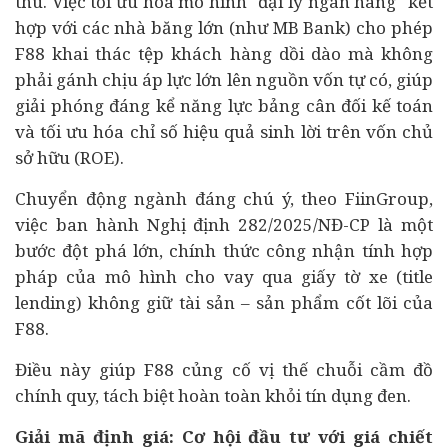
thu. Việc tối ưu hóa mô hình "đại lý ngân hàng" kết
hợp với các nhà băng lớn (như MB Bank) cho phép
F88 khai thác tệp khách hàng dồi dào mà không
phải gánh chịu áp lực lớn lên nguồn vốn tự có, giúp
giải phóng đáng kể năng lực bảng cân đối kế toán
và tối ưu hóa chỉ số hiệu quả sinh lời trên vốn chủ
sở hữu (ROE).
Chuyển động ngành đáng chú ý, theo FiinGroup,
việc ban hành Nghị định 282/2025/NĐ-CP là một
bước đột phá lớn, chính thức công nhận tính hợp
pháp của mô hình cho vay qua giấy tờ xe (title
lending) không giữ tài sản – sản phẩm cốt lõi của
F88.
Điều này giúp F88 củng cố vị thế chuỗi cầm đồ
chính quy, tách biệt hoàn toàn khỏi tín dụng đen.
Giải mã định giá: Cơ hội đầu tư với giá chiết