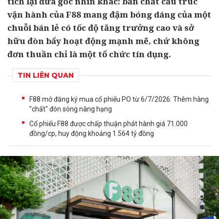
tích lại đưa góc nhìn khác: bản chất cấu trúc
vận hành của F88 mang đậm bóng dáng của một
chuỗi bán lẻ có tốc độ tăng trưởng cao và sở
hữu đòn bẩy hoạt động mạnh mẽ, chứ không
đơn thuần chỉ là một tổ chức tín dụng.
TIN LIÊN QUAN
F88 mở đăng ký mua cổ phiếu PO từ 6/7/2026: Thêm hàng
"chất" đón sóng nâng hạng
Cổ phiếu F88 được chấp thuận phát hành giá 71.000
đồng/cp, huy động khoảng 1.564 tỷ đồng