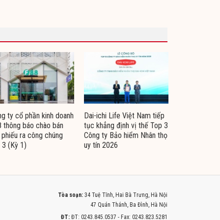
g ty cổ phần kinh doanh
Dai-ichi Life Việt Nam tiếp
 thông báo chào bán
tục khẳng định vị thế Top 3
i phiếu ra công chúng
Công ty Bảo hiểm Nhân thọ
 3 (Kỳ 1)
uy tín 2026
Tòa soạn:
34 Tuệ Tĩnh, Hai Bà Trưng, Hà Nội
47 Quán Thánh, Ba Đình, Hà Nội
ĐT:
ĐT: 0243.845.0537 - Fax: 0243.823.5281