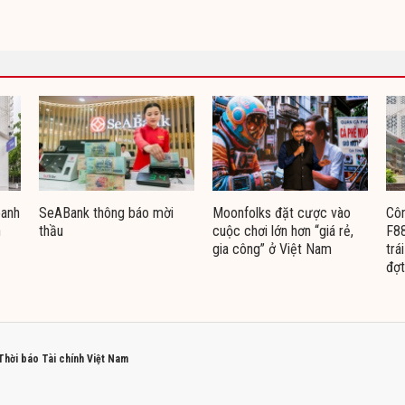
oanh
SeABank thông báo mời
Moonfolks đặt cược vào
Côn
n
thầu
cuộc chơi lớn hơn “giá rẻ,
F88
gia công” ở Việt Nam
trá
đợt
 Thời báo Tài chính Việt Nam