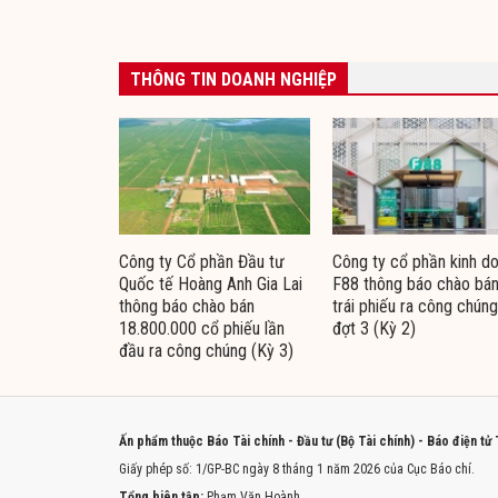
THÔNG TIN DOANH NGHIỆP
Công ty Cổ phần Đầu tư
Công ty cổ phần kinh d
Quốc tế Hoàng Anh Gia Lai
F88 thông báo chào bá
thông báo chào bán
trái phiếu ra công chúng
18.800.000 cổ phiếu lần
đợt 3 (Kỳ 2)
đầu ra công chúng (Kỳ 3)
Ấn phẩm thuộc Báo Tài chính - Đầu tư (Bộ Tài chính) - Báo điện tử
Giấy phép số: 1/GP-BC ngày 8 tháng 1 năm 2026 của Cục Báo chí.
Tổng biên tập:
Phạm Văn Hoành