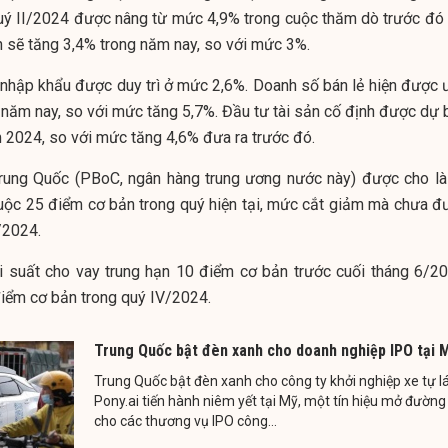
ý II/2024 được nâng từ mức 4,9% trong cuộc thăm dò trước đó 
n sẽ tăng 3,4% trong năm nay, so với mức 3%.
 nhập khẩu được duy trì ở mức 2,6%. Doanh số bán lẻ hiện được 
g năm nay, so với mức tăng 5,7%. Đầu tư tài sản cố định được dự 
 2024, so với mức tăng 4,6% đưa ra trước đó.
ung Quốc (PBoC, ngân hàng trung ương nước này) được cho là
buộc 25 điểm cơ bản trong quý hiện tại, mức cắt giảm mà chưa đ
/2024.
i suất cho vay trung hạn 10 điểm cơ bản trước cuối tháng 6/20
iểm cơ bản trong quý IV/2024.
Trung Quốc bật đèn xanh cho doanh nghiệp IPO tại 
Trung Quốc bật đèn xanh cho công ty khởi nghiệp xe tự lá
Pony.ai tiến hành niêm yết tại Mỹ, một tín hiệu mở đường
cho các thương vụ IPO công...