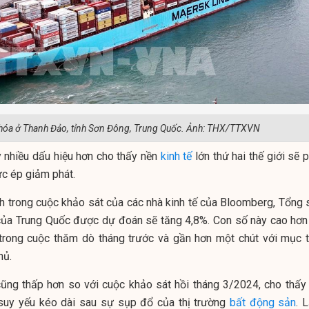
hóa ở Thanh Đảo, tỉnh Sơn Đông, Trung Quốc. Ảnh: THX/TTXVN
y nhiều dấu hiệu hơn cho thấy nền
kinh tế
lớn thứ hai thế giới sẽ 
ức ép giảm phát.
nh trong cuộc khảo sát của các nhà kinh tế của Bloomberg, Tổng 
ủa Trung Quốc được dự đoán sẽ tăng 4,8%. Con số này cao hơn
trong cuộc thăm dò tháng trước và gần hơn một chút với mục t
hủ.
ũng thấp hơn so với cuộc khảo sát hồi tháng 3/2024, cho thấy 
 suy yếu kéo dài sau sự sụp đổ của thị trường
bất động sản
. 