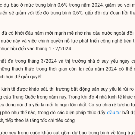
 dự báo ở mức trung bình 0,6% trong năm 2024, giảm so với 
kiến sẽ giảm với tốc độ trung bình 0,6%, gấp đôi dự đoán hồi th
c đã có khởi đầu năm mới mạnh mẽ nhờ nhu cầu nước ngoài đối 
nước này và việc chính quyền nỗ lực phát triển công nghệ tiên ti
 phục hồi đến vào tháng 1 - 2/2024.
ất đà trong tháng 3/2024 và thị trường nhà ở suy yếu ngày c
những thách thức trong thời gian còn lại của năm 2024 có thể 
ích hơn để giải quyết.
kinh tế được khảo sát, thị trường bất động sản suy yếu là rủi ro
g của Trung Quốc trong năm nay. Trong khi đó 4 nhà kinh tế khác 
êu dùng nội địa yếu là mối lo ngại lớn nhất. Có sự chia rẽ tương t
 phó như thế nào, trong đó các biện pháp thúc đẩy
đầu tư
bất đ
 tiếp theo là tăng tốc chi tiêu công.
ược nêu trong cuộc khảo sát gồm dự báo trung bình về tăng trư