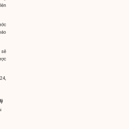
lên
ước
báo
 sẽ
ược
24,
Mỹ
i