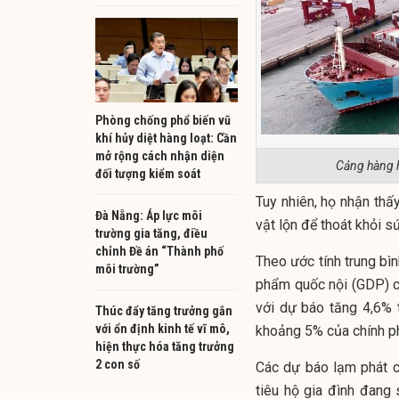
Phòng chống phổ biến vũ
khí hủy diệt hàng loạt: Cần
mở rộng cách nhận diện
Cảng hàng 
đối tượng kiểm soát
Tuy nhiên, họ nhận thấ
Đà Nẵng: Áp lực môi
vật lộn để thoát khỏi s
trường gia tăng, điều
chỉnh Đề án “Thành phố
Theo ước tính trung bì
môi trường”
phẩm quốc nội (GDP) c
với dự báo tăng 4,6% 
Thúc đẩy tăng trưởng gắn
với ổn định kinh tế vĩ mô,
khoảng 5% của chính p
hiện thực hóa tăng trưởng
2 con số
Các dự báo lạm phát c
tiêu hộ gia đình đang