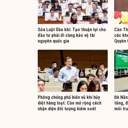
Sửa Luật Dầu khí: Tạo thuận lợi cho
Cần Th
đầu tư phải đi cùng bảo vệ tài
các kh
nguyên quốc gia
Quyền 
Phòng chống phổ biến vũ khí hủy
Đà Nẵn
diệt hàng loạt: Cần mở rộng cách
tăng, 
nhận diện đối tượng kiểm soát
môi tr