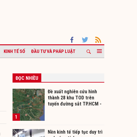
KINH TẾ SỐ
ĐẦU TƯ VÀ PHÁP LUẬT
ĐỌC NHIỀU
Đề xuất nghiên cứu hình
thành 28 khu TOD trên
tuyến đường sắt TP.HCM -
Cần Thơ
1
Nền kinh tế tiếp tục duy trì
u