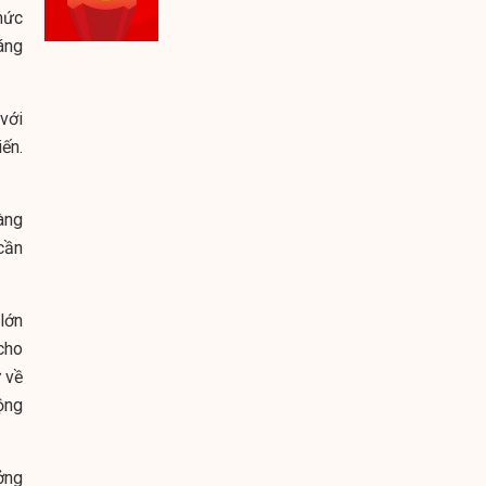
mức
áng
với
ến.
àng
cần
 lớn
cho
ự về
ộng
ởng