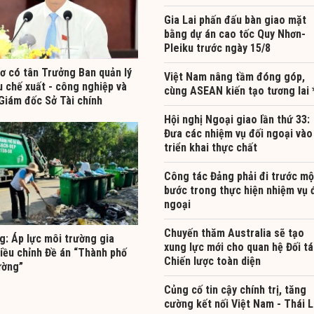
Gia Lai phấn đấu bàn giao mặt
bằng dự án cao tốc Quy Nhơn-
Pleiku trước ngày 15/8
ơ có tân Trưởng Ban quản lý
Việt Nam nâng tầm đóng góp,
u chế xuất - công nghiệp và
cùng ASEAN kiến tạo tương lai 
Giám đốc Sở Tài chính
Hội nghị Ngoại giao lần thứ 33:
Đưa các nhiệm vụ đối ngoại vào
triển khai thực chất
Công tác Đảng phải đi trước mộ
bước trong thực hiện nhiệm vụ 
ngoại
Chuyến thăm Australia sẽ tạo
g: Áp lực môi trường gia
xung lực mới cho quan hệ Đối t
điều chỉnh Đề án “Thành phố
Chiến lược toàn diện
ường”
Củng cố tin cậy chính trị, tăng
cường kết nối Việt Nam - Thái 