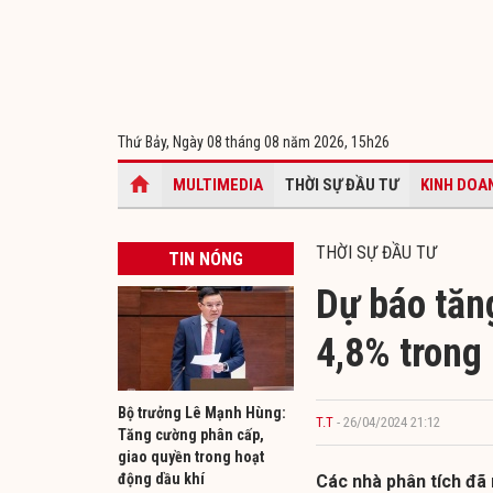
Thứ Bảy, Ngày 08 tháng 08 năm 2026,
15h26
MULTIMEDIA
THỜI SỰ ĐẦU TƯ
KINH DOA
THỜI SỰ ĐẦU TƯ
TIN NÓNG
Dự báo tăn
4,8% trong
Bộ trưởng Lê Mạnh Hùng:
T.T
- 26/04/2024 21:12
Tăng cường phân cấp,
giao quyền trong hoạt
động dầu khí
Các nhà phân tích đã