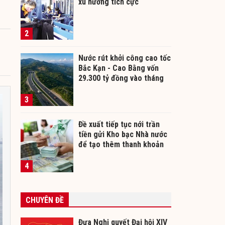
xu hướng tích cực
2
Nước rút khởi công cao tốc
Bắc Kạn - Cao Bằng vốn
29.300 tỷ đồng vào tháng
12/2026
3
Đề xuất tiếp tục nới trần
tiền gửi Kho bạc Nhà nước
để tạo thêm thanh khoản
cho ngân hàng
4
CHUYÊN ĐỀ
Đưa Nghị quyết Đại hội XIV