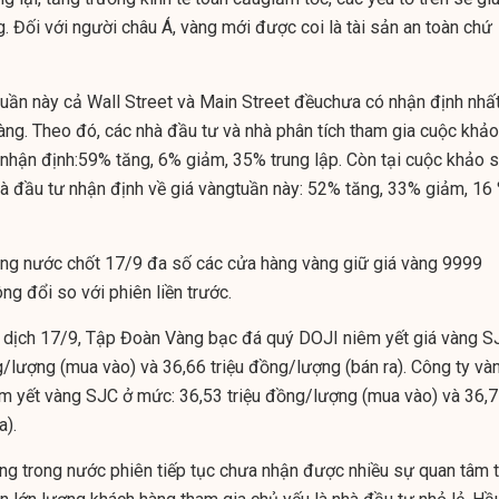
g. Đối với người châu Á, vàng mới được coi là tài sản an toàn chứ
tuần này cả Wall Street và Main Street đềuchưa có nhận định nhấ
àng. Theo đó, các nhà đầu tư và nhà phân tích tham gia cuộc khảo
 nhận định:59% tăng, 6% giảm, 35% trung lập. Còn tại cuộc khảo s
hà đầu tư nhận định về giá vàngtuần này: 52% tăng, 33% giảm, 16
rong nước chốt 17/9 đa số các cửa hàng vàng giữ giá vàng 9999
g đổi so với phiên liền trước.
ao dịch 17/9, Tập Đoàn Vàng bạc đá quý DOJI niêm yết giá vàng S
g/lượng (mua vào) và 36,66 triệu đồng/lượng (bán ra). Công ty và
m yết vàng SJC ở mức: 36,53 triệu đồng/lượng (mua vào) và 36,
a).
vàng trong nước phiên tiếp tục chưa nhận được nhiều sự quan tâm 