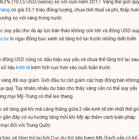
 8,3% (107,5 USD/ounce) so với cuối năm 2017. Vàng thế giới qu
hàng
có giá 33,1 triệu đồng/lượng, chưa tính thuế và phí, thấp hơn
lượng so với vàng trong nước.
 tục suy yếu cho dù áp lực bán tháo không còn lớn và đồng USD su
u tư
lo ngại đồng bạc xanh sẽ tăng trở lại trước những diến biến
 đồng USD cũng có dấu hiệu suy yếu và chưa thể tăng trở lại sau
 số liệu
kinh tế
kém tích cực hơn vào cuối tuần trước.
i vàng đã suy giảm. Giới đầu tư cắt giảm các hợp đồng bán không
ại quý. Tuy nhiên, nhiều dự báo cho thấy vàng vẫn có thể suy yếu
ng mại Mỹ-Trung có thể leo thang.
ẽ tăng giá khi mà căng thẳng giữa 2 nền kinh tế lớn nhất thế giớ
h gần đây có xu hướng tăng mỗi khi Mỹ áp thêm cách biện pháp
mại đối với Trung Quốc.
áo sẽ tăng trở lại bởi Cục dự trữ liên bang Mỹ (Fed) vẫn có kế