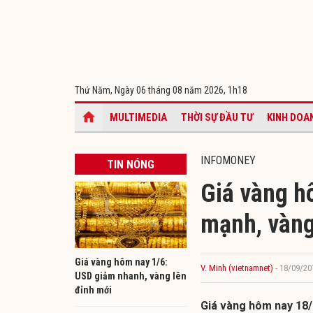
Thứ Năm, Ngày 06 tháng 08 năm 2026,
1h18
MULTIMEDIA
THỜI SỰ ĐẦU TƯ
KINH DOA
INFOMONEY
TIN NÓNG
Giá vàng h
mạnh, vàng
Giá vàng hôm nay 1/6:
V. Minh (vietnamnet)
- 18/09/20
USD giảm nhanh, vàng lên
đỉnh mới
Giá vàng hôm nay 18/9