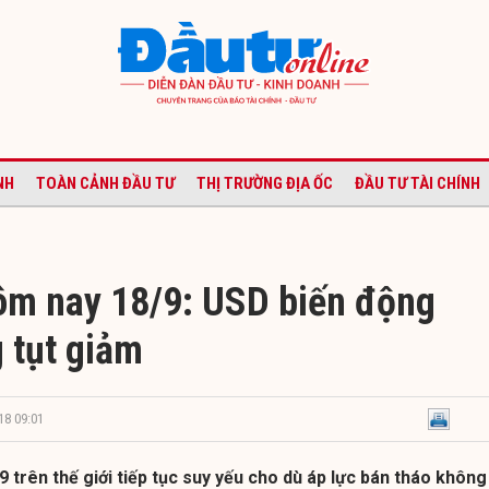
NH
TOÀN CẢNH ĐẦU TƯ
THỊ TRƯỜNG ĐỊA ỐC
ĐẦU TƯ TÀI CHÍNH
ôm nay 18/9: USD biến động
 tụt giảm
18 09:01
 trên thế giới tiếp tục suy yếu cho dù áp lực bán tháo không