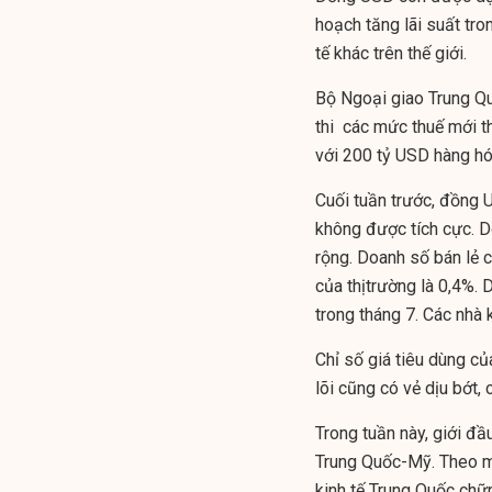
hoạch tăng lãi suất tro
tế khác trên thế giới.
Bộ Ngoại giao Trung Qu
thi các mức thuế mới t
với 200 tỷ USD hàng hó
Cuối tuần trước, đồng 
không được tích cực. D
rộng. Doanh số bán lẻ c
của thịtrường là 0,4%. 
trong tháng 7. Các nhà 
Chỉ số giá tiêu dùng c
lõi cũng có vẻ dịu bớt, 
Trong tuần này, giới đầ
Trung Quốc-Mỹ. Theo m
kinh tế Trung Quốc chữn