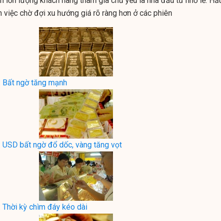
n lớn lượng khách hàng tham gia chủ yếu là nhà đầu tư nhỏ lẻ. Hầ
n việc chờ đợi xu hướng giá rõ ràng hơn ở các phiên
: Bất ngờ tăng mạnh
 USD bất ngờ đổ dốc, vàng tăng vọt
 Thời kỳ chìm đáy kéo dài