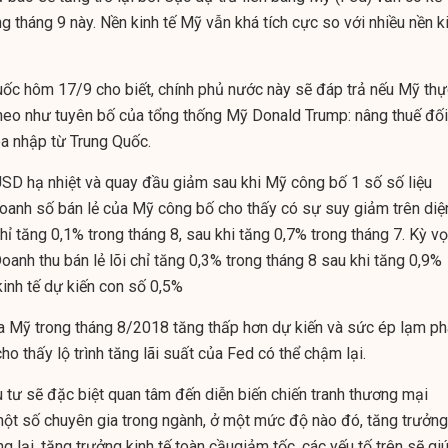
ng tháng 9 này. Nền kinh tế Mỹ vẫn khá tích cực so với nhiều nền k
ốc hôm 17/9 cho biết, chính phủ nước này sẽ đáp trả nếu Mỹ thự
heo như tuyên bố của tổng thống Mỹ Donald Trump: nâng thuế đối
a nhập từ Trung Quốc.
USD hạ nhiệt và quay đầu giảm sau khi Mỹ công bố 1 số số liệu
oanh số bán lẻ của Mỹ công bố cho thấy có sự suy giảm trên diệ
hỉ tăng 0,1% trong tháng 8, sau khi tăng 0,7% trong tháng 7. Kỳ v
Doanh thu bán lẻ lõi chỉ tăng 0,3% trong tháng 8 sau khi tăng 0,9%
kinh tế dự kiến con số 0,5%
ủa Mỹ trong tháng 8/2018 tăng thấp hơn dự kiến và sức ép lạm ph
cho thấy lộ trình tăng lãi suất của Fed có thể chậm lại.
u tư sẽ đặc biệt quan tâm đến diễn biến chiến tranh thương mại
ột số chuyên gia trong ngành, ở một mức độ nào đó, tăng trưởng
g lại, tăng trưởng kinh tế toàn cầugiảm tốc, các yếu tố trên sẽ gi