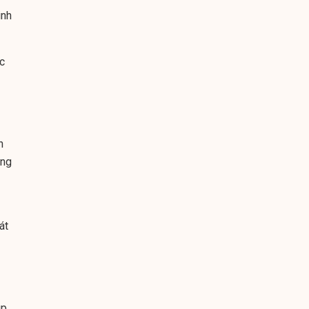
inh
c
n
ọng
át
úp