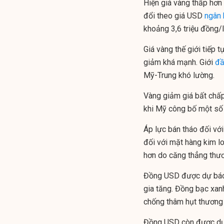
Hiện giá vàng thấp hơn
đổi theo giá USD
ngân 
khoảng 3,6 triệu đồng/
Giá vàng thế giới tiếp
giảm khá mạnh. Giới
đầ
Mỹ-Trung khó lường.
Vàng giảm giá bất chấp
khi Mỹ công bố một số
Áp lực bán tháo đối vớ
đối với mặt hàng kim lo
hơn do căng thẳng thươ
Đồng USD được dự báo s
gia tăng. Đồng bạc xan
chống thâm hụt thương 
Đồng USD còn được dự b