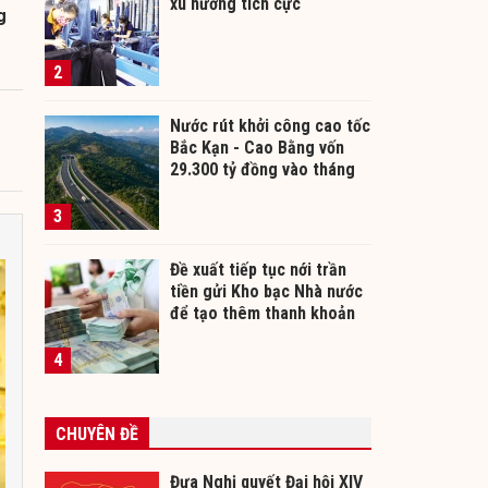
xu hướng tích cực
g
2
Nước rút khởi công cao tốc
Bắc Kạn - Cao Bằng vốn
29.300 tỷ đồng vào tháng
12/2026
3
Đề xuất tiếp tục nới trần
tiền gửi Kho bạc Nhà nước
để tạo thêm thanh khoản
cho ngân hàng
4
CHUYÊN ĐỀ
Đưa Nghị quyết Đại hội XIV