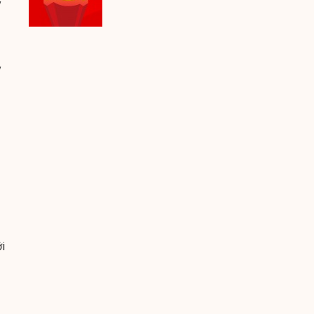
y
y
i