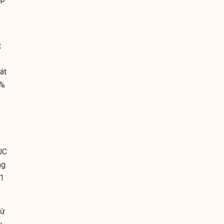
t
át
 %
JC
ng
71
từ