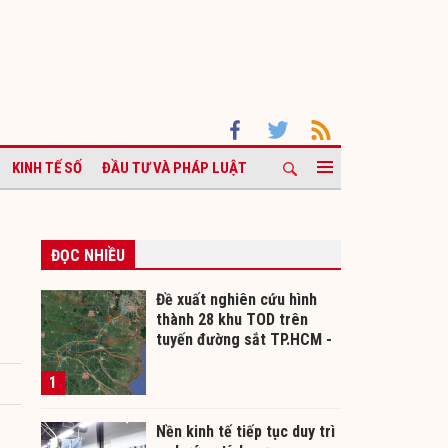
KINH TẾ SỐ
ĐẦU TƯ VÀ PHÁP LUẬT
ĐỌC NHIỀU
Đề xuất nghiên cứu hình
thành 28 khu TOD trên
tuyến đường sắt TP.HCM -
Cần Thơ
1
Nền kinh tế tiếp tục duy trì