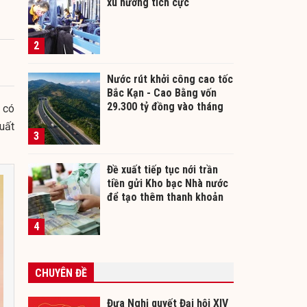
xu hướng tích cực
2
Nước rút khởi công cao tốc
Bắc Kạn - Cao Bằng vốn
29.300 tỷ đồng vào tháng
 có
12/2026
uất
3
Đề xuất tiếp tục nới trần
tiền gửi Kho bạc Nhà nước
để tạo thêm thanh khoản
cho ngân hàng
4
CHUYÊN ĐỀ
Đưa Nghị quyết Đại hội XIV