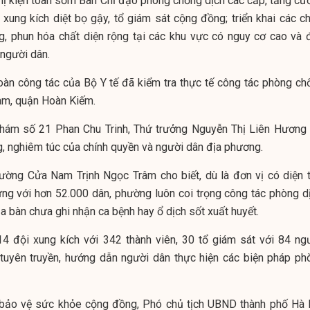
hị kiện toàn sớm Ban Chỉ đạo phòng chống dịch các cấp, tăng cư
xung kích diệt bọ gậy, tổ giám sát cộng đồng; triển khai các ch
ng, phun hóa chất diện rộng tại các khu vực có nguy cơ cao và 
người dân.
oàn công tác của Bộ Y tế đã kiểm tra thực tế công tác phòng ch
am, quận Hoàn Kiếm.
hám số 21 Phan Chu Trinh, Thứ trưởng Nguyễn Thị Liên Hương 
g, nghiêm túc của chính quyền và người dân địa phương.
ờng Cửa Nam Trịnh Ngọc Trâm cho biết, dù là đơn vị có diện t
ng với hơn 52.000 dân, phường luôn coi trọng công tác phòng dị
a bàn chưa ghi nhận ca bệnh hay ổ dịch sốt xuất huyết.
14 đội xung kích với 342 thành viên, 30 tổ giám sát với 84 ngư
tuyên truyền, hướng dẫn người dân thực hiện các biện pháp ph
 bảo vệ sức khỏe cộng đồng, Phó chủ tịch UBND thành phố Hà 