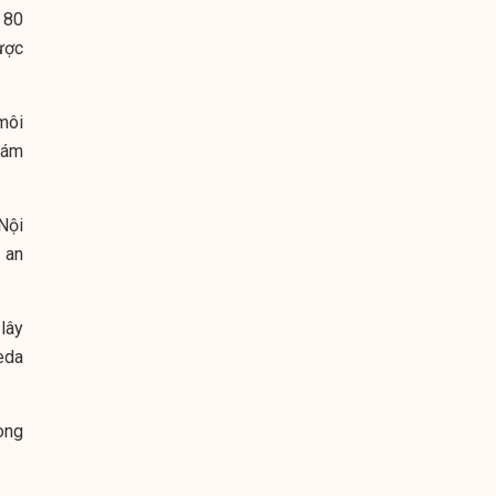
 80
ược
 môi
iám
Nội
 an
lây
eda
òng