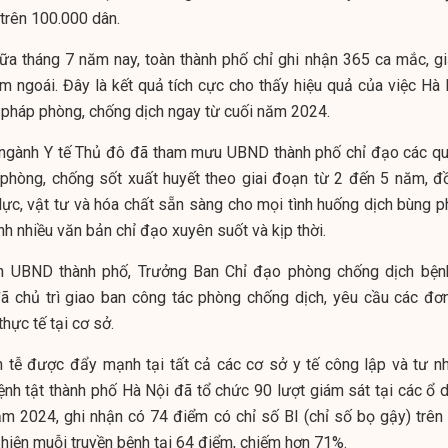
trên 100.000 dân.
iữa tháng 7 năm nay, toàn thành phố chỉ ghi nhận 365 ca mắc, g
 ngoái. Đây là kết quả tích cực cho thấy hiệu quả của việc Hà 
n pháp phòng, chống dịch ngay từ cuối năm 2024.
ngành Y tế Thủ đô đã tham mưu UBND thành phố chỉ đạo các qu
phòng, chống sốt xuất huyết theo giai đoạn từ 2 đến 5 năm, đ
ực, vật tư và hóa chất sẵn sàng cho mọi tình huống dịch bùng ph
h nhiều văn bản chỉ đạo xuyên suốt và kịp thời.
ch UBND thành phố, Trưởng Ban Chỉ đạo phòng chống dịch bện
ã chủ trì giao ban công tác phòng chống dịch, yêu cầu các đơn
hực tế tại cơ sở.
h tễ được đẩy mạnh tại tất cả các cơ sở y tế công lập và tư nh
nh tật thành phố Hà Nội đã tổ chức 90 lượt giám sát tại các ổ d
ăm 2024, ghi nhận có 74 điểm có chỉ số BI (chỉ số bọ gậy) trên 
hiện muỗi truyền bệnh tại 64 điểm, chiếm hơn 71%.