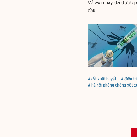
Vắc-xin này đã được ph
cầu.
#sốt xuất huyết
# điều tr
# hà nội phòng chống sốt x