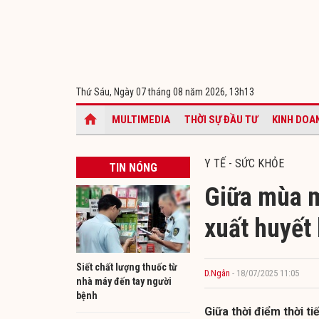
Thứ Sáu, Ngày 07 tháng 08 năm 2026,
13h13
MULTIMEDIA
THỜI SỰ ĐẦU TƯ
KINH DOA
Y TẾ - SỨC KHỎE
TIN NÓNG
Giữa mùa m
xuất huyết 
Siết chất lượng thuốc từ
D.Ngân
- 18/07/2025 11:05
nhà máy đến tay người
bệnh
Giữa thời điểm thời t