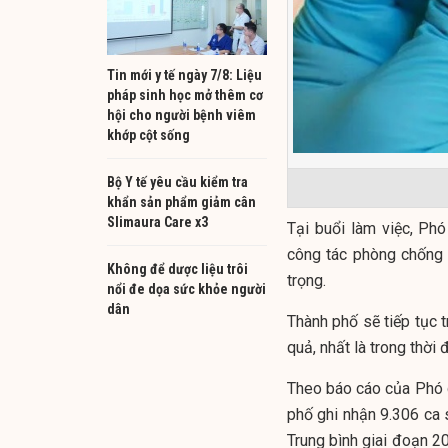
Tin mới y tế ngày 7/8: Liệu
pháp sinh học mở thêm cơ
hội cho người bệnh viêm
khớp cột sống
Bộ Y tế yêu cầu kiểm tra
khẩn sản phẩm giảm cân
Slimaura Care x3
Tại buổi làm việc, Ph
công tác phòng chống d
Không để dược liệu trôi
trọng.
nổi đe dọa sức khỏe người
dân
Thành phố sẽ tiếp tục t
quả, nhất là trong thờ
Theo báo cáo của Phó 
phố ghi nhận 9.306 ca s
Trung bình giai đoạn 2