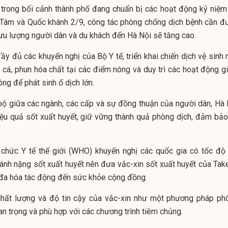
trong bối cảnh thành phố đang chuẩn bị các hoạt động kỷ niệm
Tám và Quốc khánh 2/9, công tác phòng chống dịch bệnh cần đ
lưu lượng người dân và du khách đến Hà Nội sẽ tăng cao.
ầy đủ các khuyến nghị của Bộ Y tế, triển khai chiến dịch vệ sinh
ả cá, phun hóa chất tại các điểm nóng và duy trì các hoạt động g
ông để phát sinh ổ dịch lớn.
bộ giữa các ngành, các cấp và sự đồng thuận của người dân, Hà 
iệu quả sốt xuất huyết, giữ vững thành quả phòng dịch, đảm bảo
 chức Y tế thế giới (WHO) khuyến nghị các quốc gia có tốc độ 
gánh nặng sốt xuất huyết nên đưa vắc-xin sốt xuất huyết của Tak
 đa hóa tác động đến sức khỏe cộng đồng.
chất lượng và độ tin cậy của vắc-xin như một phương pháp ph
an trọng và phù hợp với các chương trình tiêm chủng.