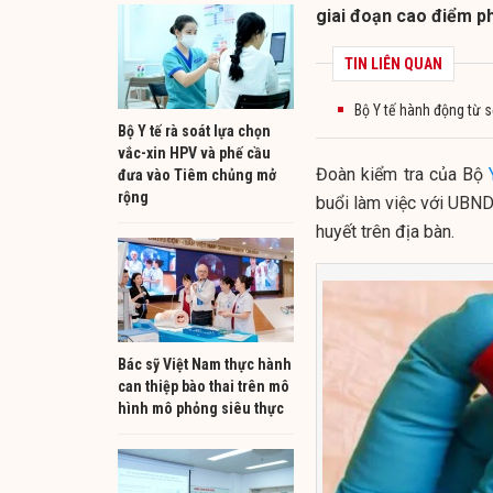
giai đoạn cao điểm p
TIN LIÊN QUAN
Bộ Y tế hành động từ 
Bộ Y tế rà soát lựa chọn
vắc-xin HPV và phế cầu
Đoàn kiểm tra của Bộ
đưa vào Tiêm chủng mở
rộng
buổi làm việc với UBND
huyết trên địa bàn.
Bác sỹ Việt Nam thực hành
can thiệp bào thai trên mô
hình mô phỏng siêu thực