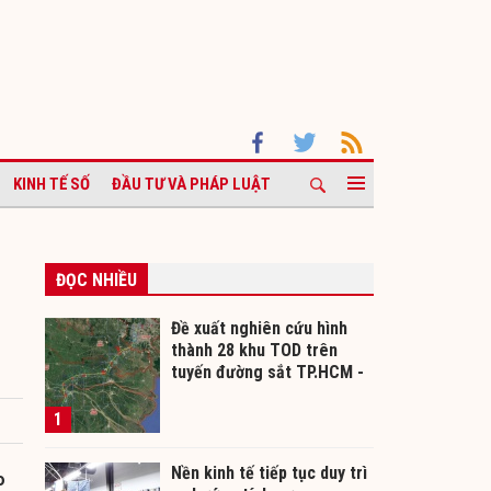
KINH TẾ SỐ
ĐẦU TƯ VÀ PHÁP LUẬT
ĐỌC NHIỀU
Đề xuất nghiên cứu hình
thành 28 khu TOD trên
tuyến đường sắt TP.HCM -
Cần Thơ
1
Nền kinh tế tiếp tục duy trì
o