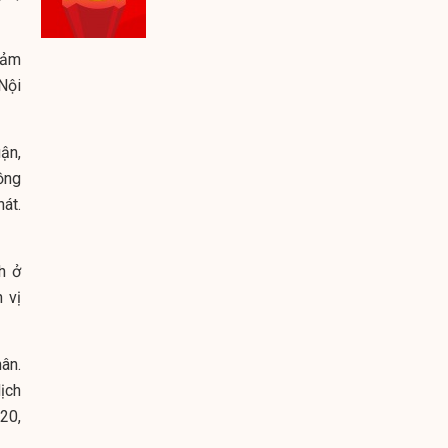
iảm
Nội
ận,
ồng
át.
h ở
 vị
ân.
ịch
20,