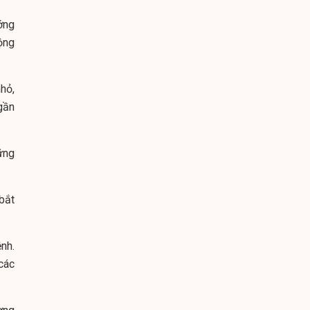
ớng
ộng
hỏ,
gần
ững
bắt
ệnh.
các