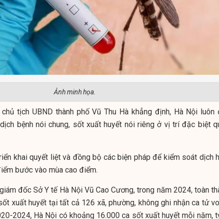
Ảnh minh họa.
ó chủ tịch UBND thành phố Vũ Thu Hà khẳng định, Hà Nội luôn 
ịch bệnh nói chung, sốt xuất huyết nói riêng ở vị trí đặc biệt q
riển khai quyết liệt và đồng bộ các biện pháp để kiểm soát dịch 
i điểm bước vào mùa cao điểm.
giám đốc Sở Y tế Hà Nội Vũ Cao Cương, trong năm 2024, toàn th
ốt xuất huyết tại tất cả 126 xã, phường, không ghi nhận ca tử vo
020-2024, Hà Nội có khoảng 16.000 ca sốt xuất huyết mỗi năm, tỷ