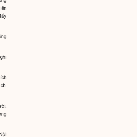
ờng
iến
đẩy
ống
ghi
ích
ch.
ời,
òng
Nội