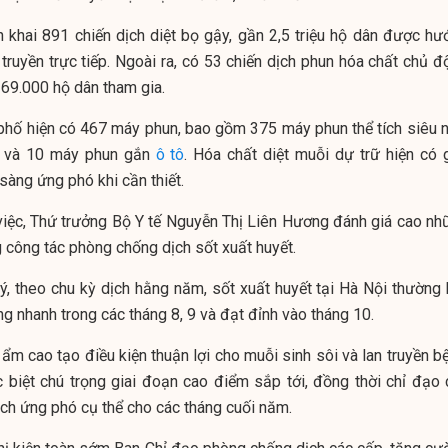
n khai 891 chiến dịch diệt bọ gậy, gần 2,5 triệu hộ dân được hư
truyền trực tiếp. Ngoài ra, có 53 chiến dịch phun hóa chất chủ đ
 69.000 hộ dân tham gia.
h phố hiện có 467 máy phun, bao gồm 375 máy phun thể tích siêu n
 và 10 máy phun gắn
ô tô
. Hóa chất diệt muỗi dự trữ hiện có 
sàng ứng phó khi cần thiết.
 việc, Thứ trưởng Bộ Y tế Nguyễn Thị Liên Hương đánh giá cao nh
g công tác phòng chống dịch sốt xuất huyết.
 ý, theo chu kỳ dịch hằng năm, sốt xuất huyết tại Hà Nội thường 
ng nhanh trong các tháng 8, 9 và đạt đỉnh vào tháng 10.
 ẩm cao tạo điều kiện thuận lợi cho muỗi sinh sôi và lan truyền b
 biệt chú trọng giai đoạn cao điểm sắp tới, đồng thời chỉ đạo 
ch ứng phó cụ thể cho các tháng cuối năm.