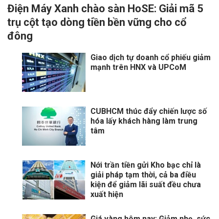
Điện Máy Xanh chào sàn HoSE: Giải mã 5
trụ cột tạo dòng tiền bền vững cho cổ
đông
Giao dịch tự doanh cổ phiếu giảm
mạnh trên HNX và UPCoM
CUBHCM thúc đẩy chiến lược số
hóa lấy khách hàng làm trung
tâm
Nới trần tiền gửi Kho bạc chỉ là
giải pháp tạm thời, cả ba điều
kiện để giảm lãi suất đều chưa
xuất hiện
Giá vàng hôm nay: Giảm nhẹ, sức