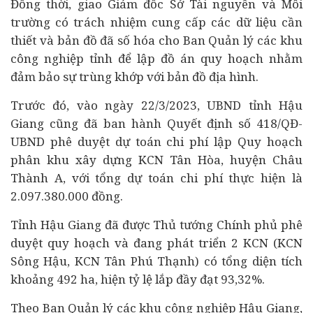
Đồng thời, giao Giám đốc Sở Tài nguyên và Môi
trường có trách nhiệm cung cấp các dữ liệu cần
thiết và bản đồ đã số hóa cho Ban Quản lý các khu
công nghiệp tỉnh để lập đồ án quy hoạch nhằm
đảm bảo sự trùng khớp với bản đồ địa hình.
Trước đó, vào ngày 22/3/2023, UBND tỉnh Hậu
Giang cũng đã ban hành Quyết định số 418/QĐ-
UBND phê duyệt dự toán chi phí lập Quy hoạch
phân khu xây dựng KCN Tân Hòa, huyện Châu
Thành A, với tổng dự toán chi phí thực hiện là
2.097.380.000 đồng.
Tỉnh Hậu Giang đã được Thủ tướng Chính phủ phê
duyệt quy hoạch và đang phát triển 2 KCN (KCN
Sông Hậu, KCN Tân Phú Thạnh) có tổng diện tích
khoảng 492 ha, hiện tỷ lệ lắp đầy đạt 93,32%.
Theo Ban Quản lý các khu công nghiệp Hậu Giang,