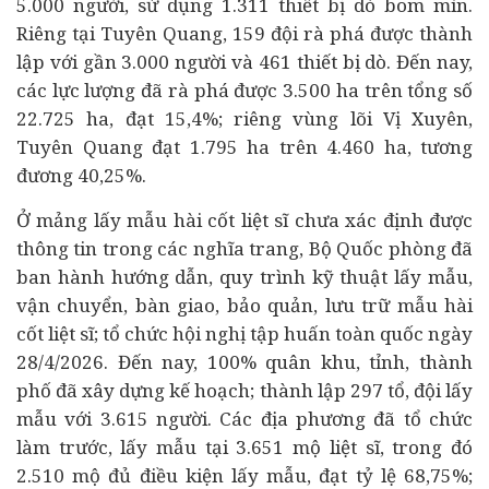
5.000 người, sử dụng 1.311 thiết bị dò bom mìn.
Riêng tại Tuyên Quang, 159 đội rà phá được thành
lập với gần 3.000 người và 461 thiết bị dò. Đến nay,
các lực lượng đã rà phá được 3.500 ha trên tổng số
22.725 ha, đạt 15,4%; riêng vùng lõi Vị Xuyên,
Tuyên Quang đạt 1.795 ha trên 4.460 ha, tương
đương 40,25%.
Ở mảng lấy mẫu hài cốt liệt sĩ chưa xác định được
thông tin trong các nghĩa trang, Bộ Quốc phòng đã
ban hành hướng dẫn, quy trình kỹ thuật lấy mẫu,
vận chuyển, bàn giao, bảo quản, lưu trữ mẫu hài
cốt liệt sĩ; tổ chức hội nghị tập huấn toàn quốc ngày
28/4/2026. Đến nay, 100% quân khu, tỉnh, thành
phố đã xây dựng kế hoạch; thành lập 297 tổ, đội lấy
mẫu với 3.615 người. Các địa phương đã tổ chức
làm trước, lấy mẫu tại 3.651 mộ liệt sĩ, trong đó
2.510 mộ đủ điều kiện lấy mẫu, đạt tỷ lệ 68,75%;