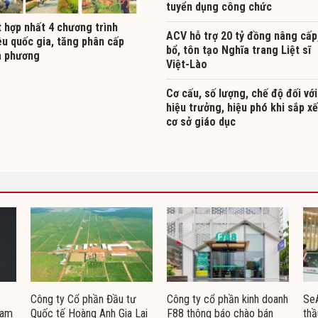
tuyển dụng công chức
 hợp nhất 4 chương trình
ACV hỗ trợ 20 tỷ đồng nâng cấp
êu quốc gia, tăng phân cấp
bổ, tôn tạo Nghĩa trang Liệt sĩ
a phương
Việt-Lào
Cơ cấu, số lượng, chế độ đối với
hiệu trưởng, hiệu phó khi sắp x
cơ sở giáo dục
Công ty Cổ phần Đầu tư
Công ty cổ phần kinh doanh
Se
Nam
Quốc tế Hoàng Anh Gia Lai
F88 thông báo chào bán
thầ