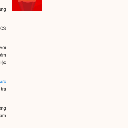
ung
NCS
với
hám
iệc
sức
tra
ơng
hăm