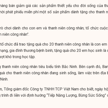
n hàng bán giảm giá các sản phẩm thiết yếu cho đời sống của th
thời phát phiếu miễn phí một số sản phẩm dành tặng cho thanh n
trò chơi dành cho con em và thanh niên công nhân; tổ chức cuộc 
h niên công nhân”.
 tổ chức đã trao tặng quà cho 20 thanh niên công nhân là con em 
mạng, gia đình thương bệnh binh; tặng quà cho 20 em học sinh là 
ợt khó trong học tập.
thanh niên công nhân tiêu biểu tỉnh Bắc Ninh. Bên cạnh đó, Ban
uà cho thanh niên công nhân đang sinh sống, làm việc trên địa 
Ninh.
, Tổng giám đốc Công ty TNHH TCP Việt Nam cho biết, ngày hội
 trình đi liền với định hướng “Tiếp Năng Lượng, Bừng Sức Sống” 