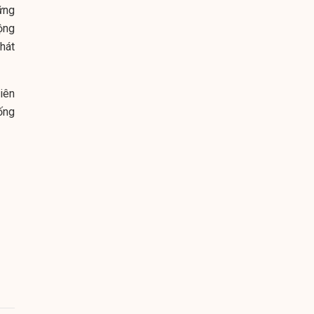
ững
ộng
hát
iên
ống