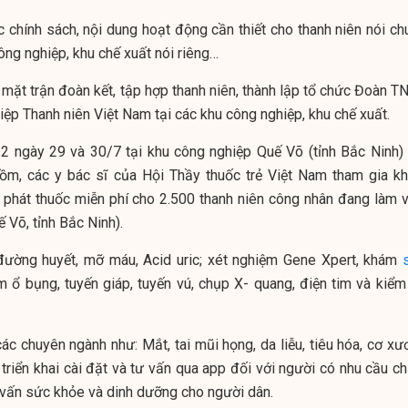
 chính sách, nội dung hoạt động cần thiết cho thanh niên nói ch
ông nghiệp, khu chế xuất nói riêng…
mặt trận đoàn kết, tập hợp thanh niên, thành lập tổ chức Đoàn T
iệp Thanh niên Việt Nam tại các khu công nghiệp, khu chế xuất.
 2 ngày 29 và 30/7 tại khu công nghiệp Quế Võ (tỉnh Bắc Ninh) 
ồm, các y bác sĩ của Hội Thầy thuốc trẻ Việt Nam tham gia k
 phát thuốc miễn phí cho 2.500 thanh niên công nhân đang làm v
 Võ, tỉnh Bắc Ninh).
đường huyết, mỡ máu, Acid uric; xét nghiệm Gene Xpert, khám
 ổ bụng, tuyến giáp, tuyến vú, chụp X- quang, điện tim và kiểm 
ác chuyên ngành như: Mắt, tai mũi họng, da liễu, tiêu hóa, cơ xư
triển khai cài đặt và tư vấn qua app đối với người có nhu cầu c
 vấn sức khỏe và dinh dưỡng cho người dân.