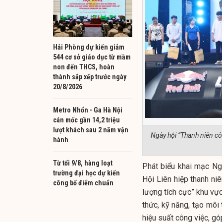
Hải Phòng dự kiến giảm
544 cơ sở giáo dục từ mầm
non đến THCS, hoàn
thành sắp xếp trước ngày
20/8/2026
Metro Nhổn - Ga Hà Nội
cán mốc gần 14,2 triệu
lượt khách sau 2 năm vận
Ngày hội “Thanh niên cô
hành
Từ tối 9/8, hàng loạt
Phát biểu khai mạc Ng
trường đại học dự kiến
Hội Liên hiệp thanh ni
công bố điểm chuẩn
lượng tích cực” khu vự
thức, kỹ năng, tạo môi 
hiệu suất công việc, gó