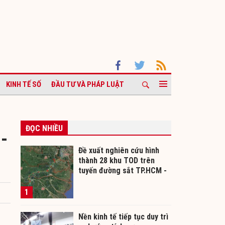
KINH TẾ SỐ
ĐẦU TƯ VÀ PHÁP LUẬT
ĐỌC NHIỀU
-
Đề xuất nghiên cứu hình
thành 28 khu TOD trên
tuyến đường sắt TP.HCM -
Cần Thơ
1
Nền kinh tế tiếp tục duy trì