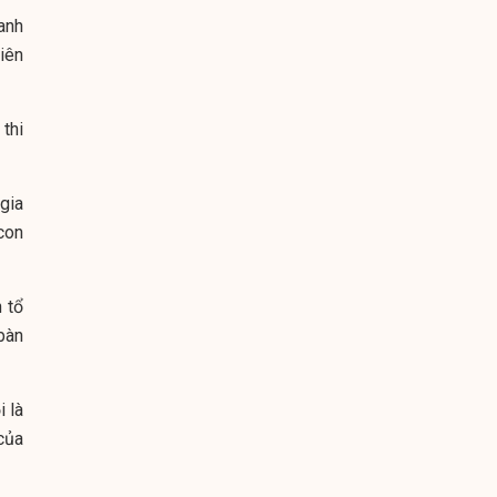
anh
iên
thi
gia
con
 tổ
bàn
 là
của