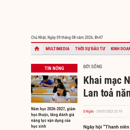
Chủ Nhật, Ngày 09 tháng 08 năm 2026,
8h47
MULTIMEDIA
THỜI SỰ ĐẦU TƯ
KINH DOA
ĐỜI SỐNG
TIN NÓNG
Khai mạc N
Lan toả năn
Năm học 2026-2027, giảm
D.Ngân
- 29/07/2023 23:19
học thuộc, tăng đánh giá
năng lực vận dụng của
học sinh
Ngày hội “Thanh niên