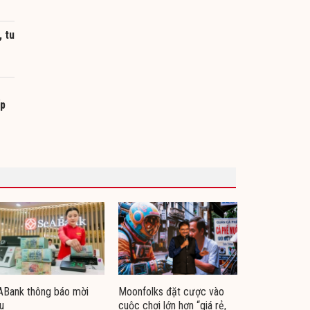
, tu
ếp
ABank thông báo mời
Moonfolks đặt cược vào
u
cuộc chơi lớn hơn “giá rẻ,