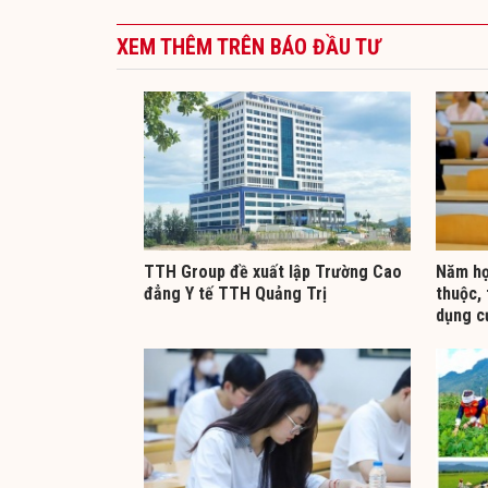
XEM THÊM TRÊN BÁO ĐẦU TƯ
TTH Group đề xuất lập Trường Cao
Năm họ
đẳng Y tế TTH Quảng Trị
thuộc, 
dụng c