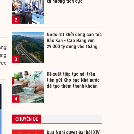
xu hướng tích cực
2
Nước rút khởi công cao tốc
Bắc Kạn - Cao Bằng vốn
29.300 tỷ đồng vào tháng
ơng
12/2026
àng
3
vực
Đề xuất tiếp tục nới trần
tiền gửi Kho bạc Nhà nước
để tạo thêm thanh khoản
cho ngân hàng
4
CHUYÊN ĐỀ
Đưa Nghị quyết Đại hội XIV