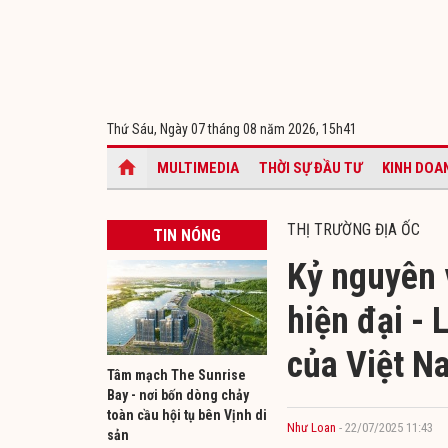
Thứ Sáu, Ngày 07 tháng 08 năm 2026,
15h41
MULTIMEDIA
THỜI SỰ ĐẦU TƯ
KINH DOA
THỊ TRƯỜNG ĐỊA ỐC
TIN NÓNG
Kỷ nguyên 
hiện đại - 
của Việt N
Tâm mạch The Sunrise
Bay - nơi bốn dòng chảy
toàn cầu hội tụ bên Vịnh di
Như Loan
- 22/07/2025 11:43
sản