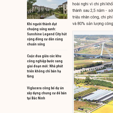
hoài nghi vì chi phí kh
thành sau 2,5 năm - s
triệu nhân công, chi 
và 80% sản lượng công
Khi người thành đạt
chuộng sống xanh:
Sunshine Legend City hút
cộng đồng cư dân cùng
chuẩn sống
Cuộc đua giữa các khu
công nghiệp bước sang
giai đoạn mới: Nhà phát
triển không chỉ bán hạ
tầng
Viglacera công bố dự án
xây dựng chung cư để bán
tại Bắc Ninh