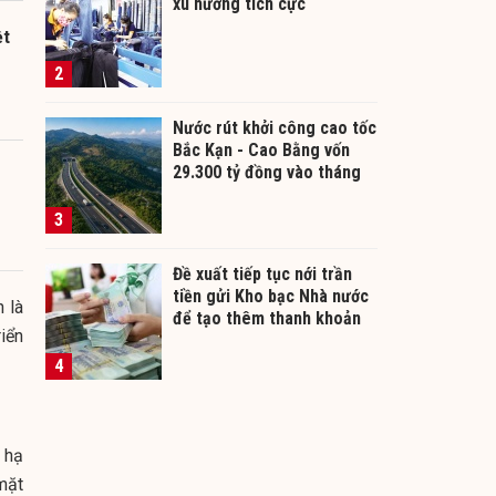
xu hướng tích cực
ệt
2
Nước rút khởi công cao tốc
Bắc Kạn - Cao Bằng vốn
29.300 tỷ đồng vào tháng
12/2026
3
Đề xuất tiếp tục nới trần
tiền gửi Kho bạc Nhà nước
 là
để tạo thêm thanh khoản
iển
cho ngân hàng
4
 hạ
mặt