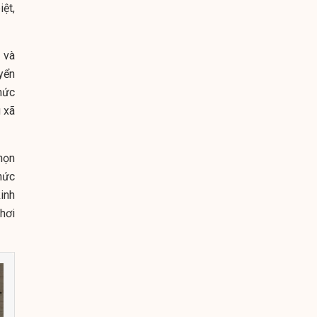
ệt,
 và
yển
hức
g xã
họn
thức
kinh
hơi