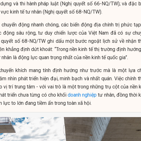
 dựng và thi hành pháp luật (Nghị quyết số 66-NQ/TW); và đặc bi
 vực kinh tế tư nhân (Nghị quyết số 68-NQ/TW).
i chuyển động nhanh chóng, các biến động địa chính trị phức tạp
c động sâu rộng, tư duy chiến lược của Việt Nam đã có sự chu
 quyết số 68-NQ/TW ghi dấu một bước ngoặt lịch sử về nhận t
tiên khẳng định dứt khoát: “Trong nền kinh tế thị trường định hướn
tư nhân là động lực quan trọng nhất của nền kinh tế quốc gia”.
khuyến khích mang tính định hướng như trước mà là một lựa c
ầm nhìn phát triển hiện đại, minh bạch và nhất quán. Việc chính 
vị trí trung tâm - với vai trò là một trong những trụ cột của nền 
hát triển chưa từng có cho khối
doanh nghiệp
tư nhân, đồng thời k
 lực to lớn đang tiềm ẩn trong toàn xã hội.