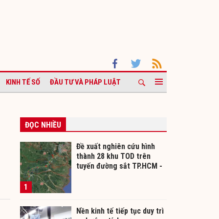
KINH TẾ SỐ
ĐẦU TƯ VÀ PHÁP LUẬT
ĐỌC NHIỀU
g
Đề xuất nghiên cứu hình
thành 28 khu TOD trên
tuyến đường sắt TP.HCM -
Cần Thơ
1
Nền kinh tế tiếp tục duy trì