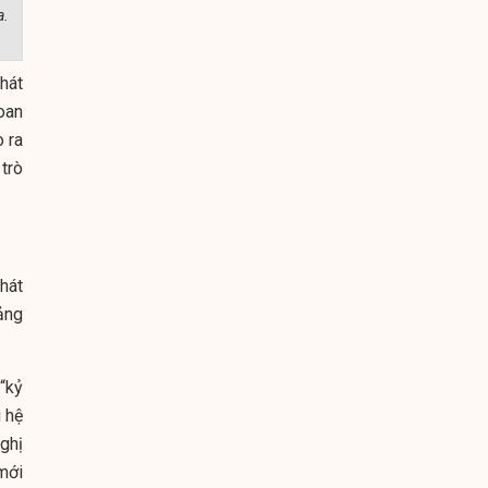
a.
phát
oan
 ra
trò
hát
ảng
“kỷ
 hệ
ghị
mới