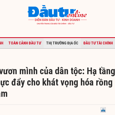
NH
TOÀN CẢNH ĐẦU TƯ
THỊ TRƯỜNG ĐỊA ỐC
ĐẦU TƯ TÀI CHÍNH
vươn mình của dân tộc: Hạ tần
Lực đẩy cho khát vọng hóa rồng
am