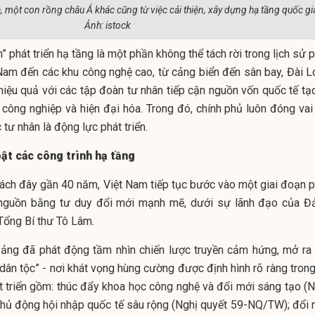
, một con rồng châu Á khác cũng từ việc cải thiện, xây dựng hạ tầng quốc gi
Ảnh: istock
 phát triển hạ tầng là một phần không thể tách rời trong lịch sử 
Nam đến các khu công nghệ cao, từ cảng biển đến sân bay, Đài L
hiệu quả với các tập đoàn tư nhân tiếp cận nguồn vốn quốc tế tạo
 công nghiệp và hiện đại hóa. Trong đó, chính phủ luôn đóng vai 
c tư nhân là động lực phát triển.
bật các công trình hạ tầng
ách đây gần 40 năm, Việt Nam tiếp tục bước vào một giai đoạn p
i nguồn bằng tư duy đổi mới mạnh mẽ, dưới sự lãnh đạo của Đ
Tổng Bí thư Tô Lâm.
 Đảng đã phát động tầm nhìn chiến lược truyền cảm hứng, mở ra 
ân tộc” - nơi khát vọng hùng cường được định hình rõ ràng trong
át triển gồm: thúc đẩy khoa học công nghệ và đổi mới sáng tạo (N
hủ động hội nhập quốc tế sâu rộng (Nghị quyết 59-NQ/TW); đổi 