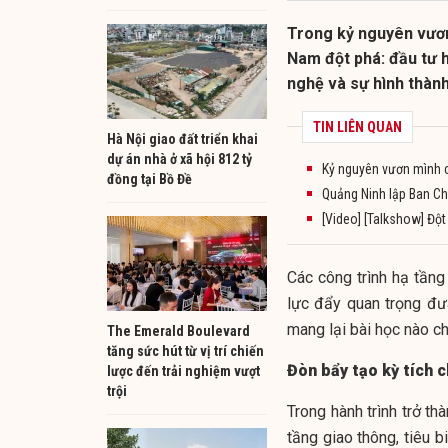
Trong kỷ nguyên vươn
Nam đột phá: đầu tư h
nghệ và sự hình thành
TIN LIÊN QUAN
Hà Nội giao đất triển khai
dự án nhà ở xã hội 812 tỷ
Kỷ nguyên vươn mình c
đồng tại Bồ Đề
Quảng Ninh lập Ban Chỉ
[Video] [Talkshow] Đột
Các công trình hạ tầng
lực đẩy quan trọng đ
mang lại bài học nào c
The Emerald Boulevard
tăng sức hút từ vị trí chiến
Đòn bẩy tạo kỳ tích 
lược đến trải nghiệm vượt
trội
Trong hành trình trở t
tầng giao thông, tiêu 