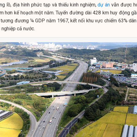
ổng lồ, địa hình phức tạp và thiếu kinh nghiệm,
dự án
vẫn được h
ớm hơn kế hoạch một năm. Tuyến đường dài 428 km huy động gầ
phí tương đương ¼ GDP năm 1967, kết nối khu vực chiếm 63% dân
 nghiệp cả nước.