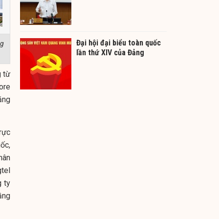
Đại hội đại biểu toàn quốc
ng
lần thứ XIV của Đảng
 từ
ore
năng
rực
ốc,
hân
tel
 ty
ầng