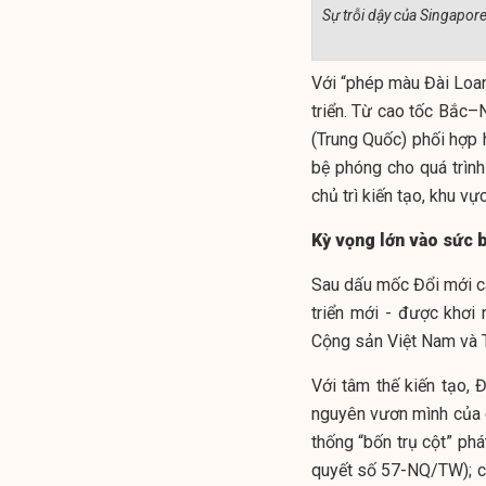
Sự trỗi dậy của Singapore
Với “phép màu Đài Loan”
triển. Từ cao tốc Bắc–
(Trung Quốc) phối hợp 
bệ phóng cho quá trình
chủ trì kiến tạo, khu vự
Kỳ vọng lớn vào sức 
Sau dấu mốc Đổi mới c
triển mới - được khơ
Cộng sản Việt Nam và 
Với tâm thế kiến tạo,
nguyên vươn mình của d
thống “bốn trụ cột” ph
quyết số 57-NQ/TW); c