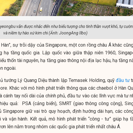
Gyeongbu vẫn được nhắc đến như biểu tượng cho tinh thần vượt khó, tự cườ
và niềm tự hào xứ kim chi (Ảnh: JoongAng Ilbo)
 Hàn”, sự trỗi dậy của Singapore, một con rồng châu Á khác cũng
ựng hạ tầng quốc gia. Lập quốc vào giữa thập niên 1960, Singap
iếu thốn tài nguyên, hạ tầng giao thông nội địa lạc hậu, hạ tầng 
n ngoài.
thủ tướng Lý Quang Diệu thành lập Temasek Holding, quỹ
đầu tư
t
ore. Khác với mô hình phát triển thông qua các chaebol ở Hàn Qu
 cánh tay nối dài của chính phủ, đầu tư vào các lĩnh vực mà tư n
h hiệu quả: PSA (cảng biển), SMRT (giao thông công cộng), Sing
hủ Singapore giữ vai trò quy hoạch, định hướng dài hạn, các công
 và vận hành. Kết quả, mô hình phát triển “công - tư” giúp hạ t
ươn lên nằm trong nhóm các quốc gia phát triển nhất châu Á.