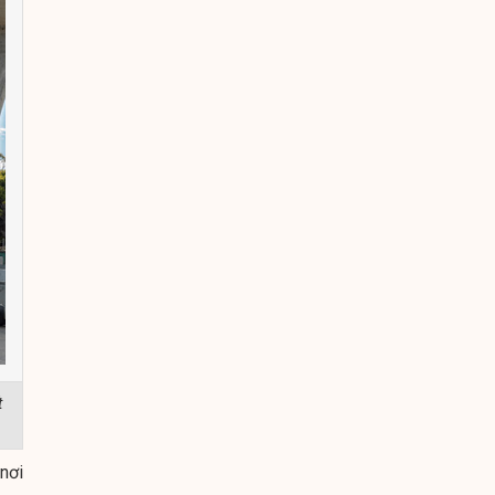
t
 nơi