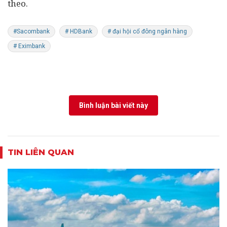
theo.
#Sacombank
# HDBank
# đại hội cổ đông ngân hàng
# Eximbank
Bình luận bài viết này
TIN LIÊN QUAN